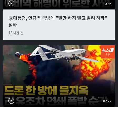
10:46
李대통령, 안규백 국방에 "말만 하지 말고 빨리 하라"
질타
18시간 전
02:22
'쾅' 크림 가던 러 유조차 연쇄폭발…우크라 보급로 장