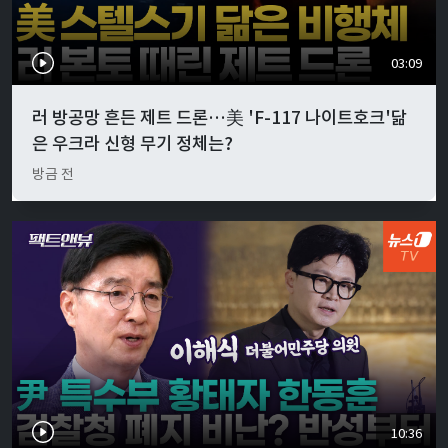
03:09
러 방공망 흔든 제트 드론…美 'F-117 나이트호크'닮
은 우크라 신형 무기 정체는?
방금 전
10:36