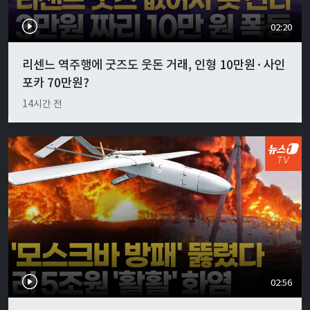
02:20
리센느 역주행에 굿즈도 웃돈 거래, 인형 10만원·사인
포카 70만원?
14시간 전
02:56