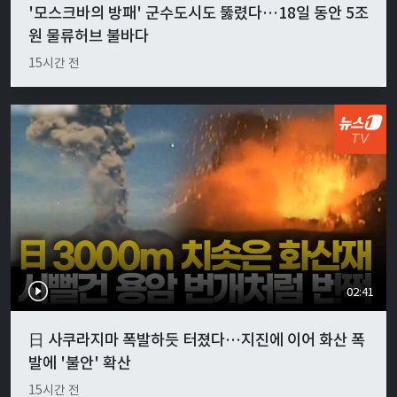
'모스크바의 방패' 군수도시도 뚫렸다…18일 동안 5조
원 물류허브 불바다
15시간 전
02:41
日 사쿠라지마 폭발하듯 터졌다…지진에 이어 화산 폭
발에 '불안' 확산
15시간 전