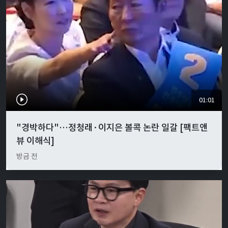
01:01
"경박하다"…정청래·이지은 볼콕 논란 일갈 [팩트앤
뷰 이해식]
방금 전