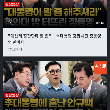
09:46
"예산처 장관한테 말 좀"…李대통령 당황시킨 정동영
의 한마디
17시간 전