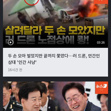
03:26
두 손 모아 빌었지만 끝까지 쫓았다…러 드론, 민간인
상대 '인간 사냥'
16시간 전