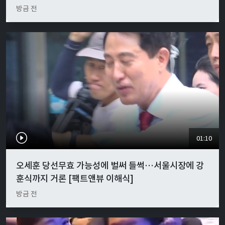
방금 전
01:10
오세훈 당선무효 가능성에 벌써 들썩…서울시장에 강
훈식까지 거론 [팩트앤뷰 이해식]
방금 전