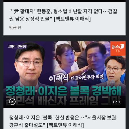
"'尹 황태자' 한동훈, 형소법 비난할 자격 없다…검찰
권 남용 상징적 인물" [팩트앤뷰 이해식]
방금 전
12:05
정청래·이지은 '볼콕' 현실 반응은…"서울시장 보궐
강훈식 출마설도" [팩트앤뷰 이해식]