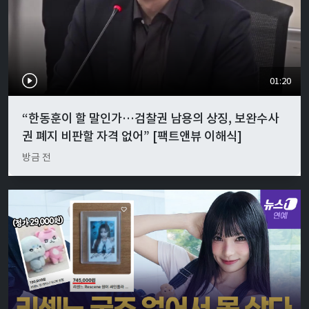
01:20
“한동훈이 할 말인가…검찰권 남용의 상징, 보완수사
권 폐지 비판할 자격 없어” [팩트앤뷰 이해식]
방금 전