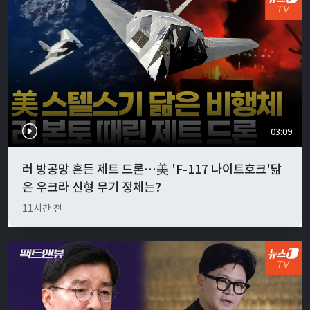
03:09
러 방공망 흔든 제트 드론…美 'F-117 나이트호크'닮
은 우크라 신형 무기 정체는?
11시간 전