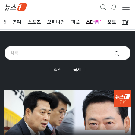
TV
문화
연예
스포츠
오피니언
피플
포토
최신
국제