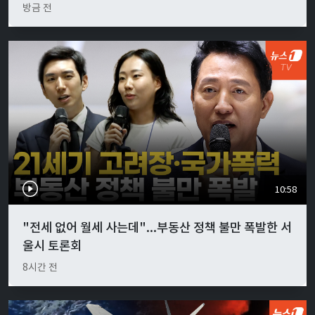
방금 전
10:58
"전세 없어 월세 사는데"...부동산 정책 불만 폭발한 서
울시 토론회
8시간 전