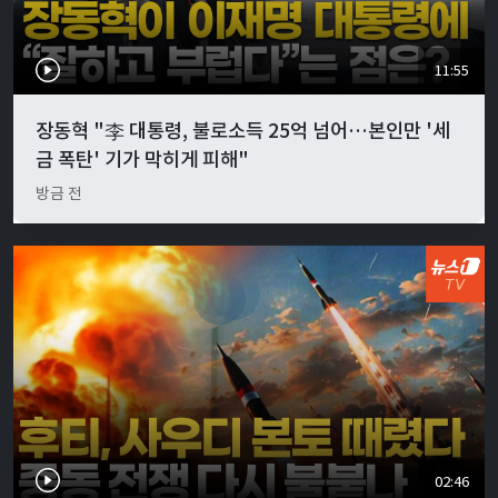
11:55
장동혁 "李 대통령, 불로소득 25억 넘어…본인만 '세
금 폭탄' 기가 막히게 피해"
방금 전
02:46