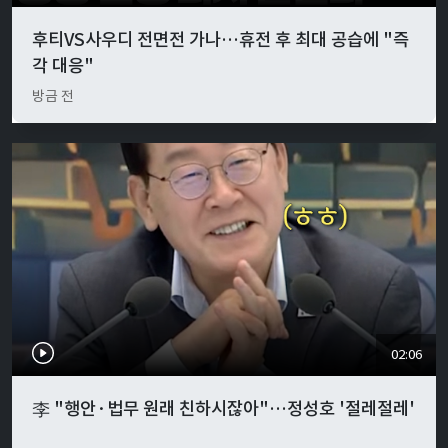
후티VS사우디 전면전 가나…휴전 후 최대 공습에 "즉
각 대응"
방금 전
02:06
李 "행안·법무 원래 친하시잖아"…정성호 '절레절레'