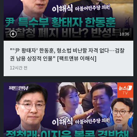
10:36
"'尹 황태자' 한동훈, 형소법 비난할 자격 없다…검찰
권 남용 상징적 인물" [팩트앤뷰 이해식]
12시간 전