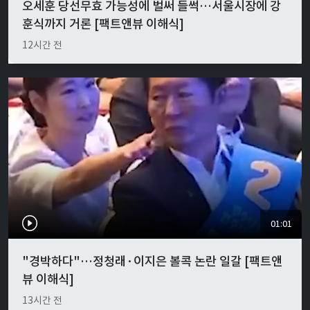
오세훈 당선무효 가능성에 벌써 들썩…서울시장에 강
훈식까지 거론 [팩트앤뷰 이해식]
12시간 전
01:01
"경박하다"…정청래·이지은 볼콕 논란 일갈 [팩트앤
뷰 이해식]
13시간 전