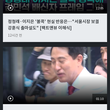
12:05
정청래·이지은 '볼콕' 현실 반응은…"서울시장 보궐
강훈식 출마설도" [팩트앤뷰 이해식]
12시간 전
01:10