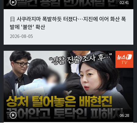
02:41
日 사쿠라지마 폭발하듯 터졌다…지진에 이어 화산 폭
발에 '불안' 확산
2026-08-05
06:28
배현진 "나도 피해자…담당 경찰관, 블로그에 소설처