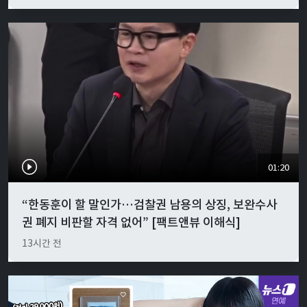
01:20
“한동훈이 할 말인가…검찰권 남용의 상징, 보완수사
권 폐지 비판할 자격 없어” [팩트앤뷰 이해식]
13시간 전