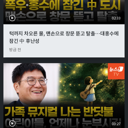
02:33
턱까지 차오른 물, 맨손으로 창문 뜯고 탈출…대홍수에
잠긴 中 후난성
방금 전
03:27