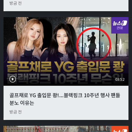
방금 전
03:52
골프채로 YG 출입문 쾅!...블랙핑크 10주년 행사 팬들
분노 이유는
방금 전