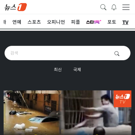
TV
문화
연예
스포츠
오피니언
피플
포토
최신
국제