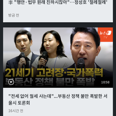
李 "행안·법무 원래 친하시잖아"…정성호 '절레절레'
방금 전
10:58
"전세 없어 월세 사는데"...부동산 정책 불만 폭발한 서
울시 토론회
16시간 전