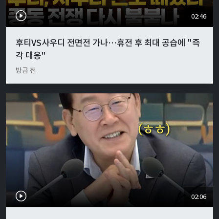
02:46
후티VS사우디 전면전 가나…휴전 후 최대 공습에 "즉
각 대응"
방금 전
02:06