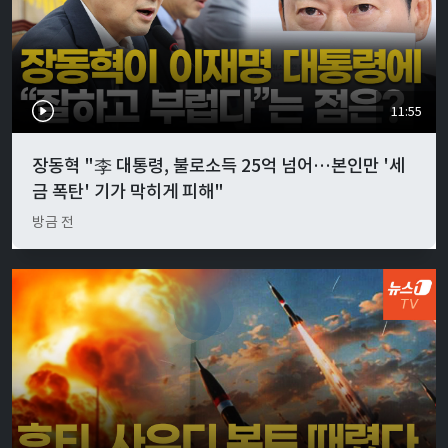
11:55
장동혁 "李 대통령, 불로소득 25억 넘어…본인만 '세
금 폭탄' 기가 막히게 피해"
방금 전