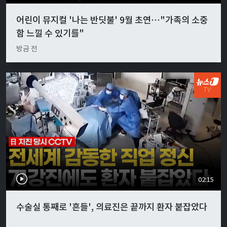
어린이 뮤지컬 '나는 반딧불' 9월 초연…"가족의 소중
함 느낄 수 있기를"
방금 전
02:15
수술실 통째로 '흔들', 의료진은 끝까지 환자 붙잡았다