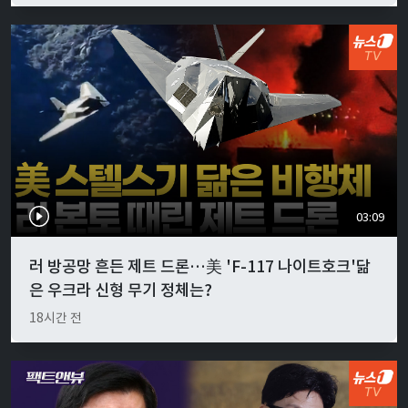
03:09
러 방공망 흔든 제트 드론…美 'F-117 나이트호크'닮
은 우크라 신형 무기 정체는?
18시간 전