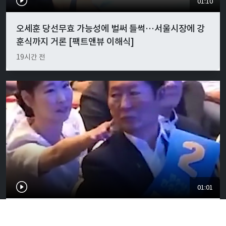
01:10
오세훈 당선무효 가능성에 벌써 들썩…서울시장에 강
훈식까지 거론 [팩트앤뷰 이해식]
19시간 전
01:01
"경박하다"…정청래·이지은 볼콕 논란 일갈 [팩트앤