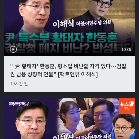
10:36
"'尹 황태자' 한동훈, 형소법 비난할 자격 없다…검찰
권 남용 상징적 인물" [팩트앤뷰 이해식]
19시간 전