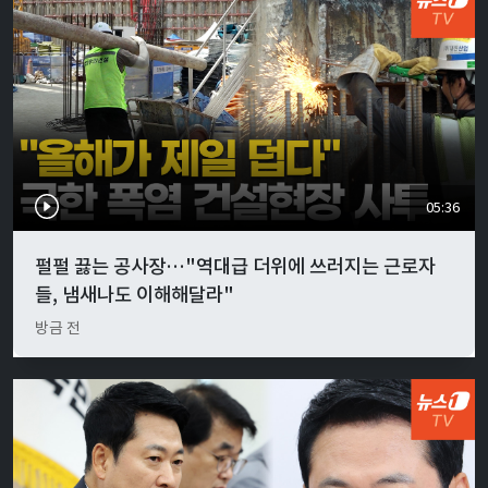
05:36
펄펄 끓는 공사장…"역대급 더위에 쓰러지는 근로자
들, 냄새나도 이해해달라"
방금 전