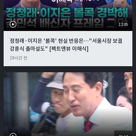
12:05
정청래·이지은 '볼콕' 현실 반응은…"서울시장 보궐
강훈식 출마설도" [팩트앤뷰 이해식]
19시간 전