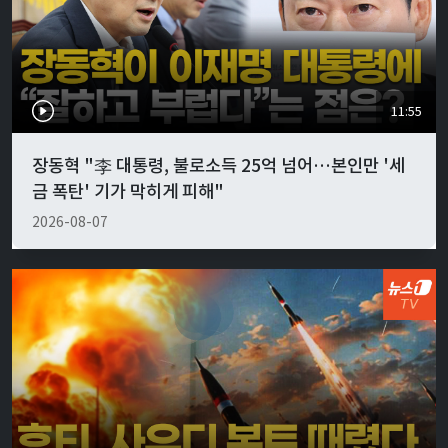
11:55
장동혁 "李 대통령, 불로소득 25억 넘어…본인만 '세
금 폭탄' 기가 막히게 피해"
2026-08-07