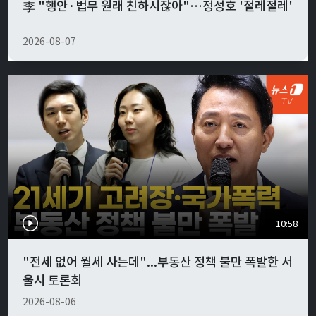
李 "행안·법무 원래 친하시잖아"…정성호 '절레절레'
2026-08-07
10:58
"전세 없어 월세 사는데"...부동산 정책 불만 폭발한 서
울시 토론회
2026-08-06