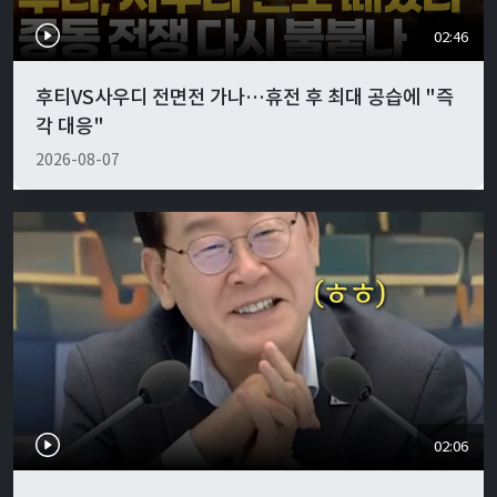
02:46
후티VS사우디 전면전 가나…휴전 후 최대 공습에 "즉
각 대응"
2026-08-07
02:06