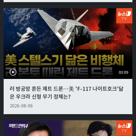
03:09
러 방공망 흔든 제트 드론…美 'F-117 나이트호크'닮
은 우크라 신형 무기 정체는?
2026-08-06