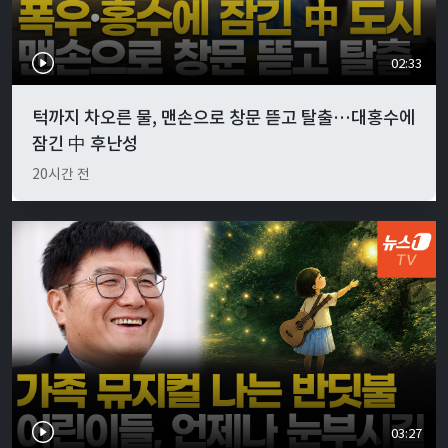
02:33
턱까지 차오른 물, 맨손으로 창문 뜯고 탈출…대홍수에
잠긴 中 후난성
20시간 전
03:27