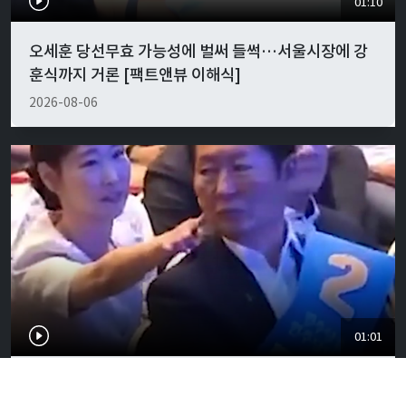
01:10
오세훈 당선무효 가능성에 벌써 들썩…서울시장에 강
훈식까지 거론 [팩트앤뷰 이해식]
2026-08-06
01:01
"경박하다"…정청래·이지은 볼콕 논란 일갈 [팩트앤