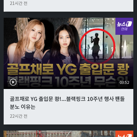
21시간 전
03:52
골프채로 YG 출입문 쾅!...블랙핑크 10주년 행사 팬들
분노 이유는
22시간 전