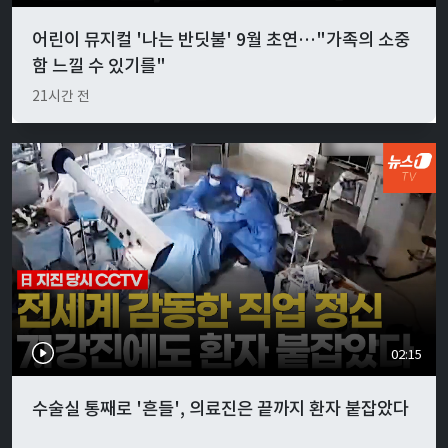
어린이 뮤지컬 '나는 반딧불' 9월 초연…"가족의 소중
함 느낄 수 있기를"
21시간 전
02:15
수술실 통째로 '흔들', 의료진은 끝까지 환자 붙잡았다