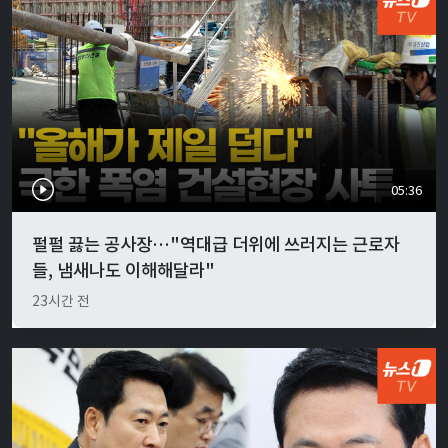
05:36
펄펄 끓는 공사장…"역대급 더위에 쓰러지는 근로자
들, 냄새나도 이해해달라"
23시간 전