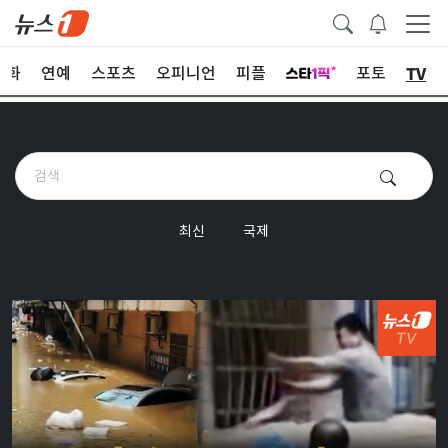
TV
문화
연예
스포츠
오피니언
피플
포토
최신
국제