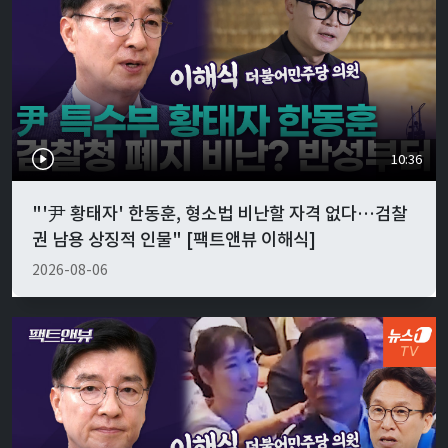
10:36
"'尹 황태자' 한동훈, 형소법 비난할 자격 없다…검찰
권 남용 상징적 인물" [팩트앤뷰 이해식]
2026-08-06