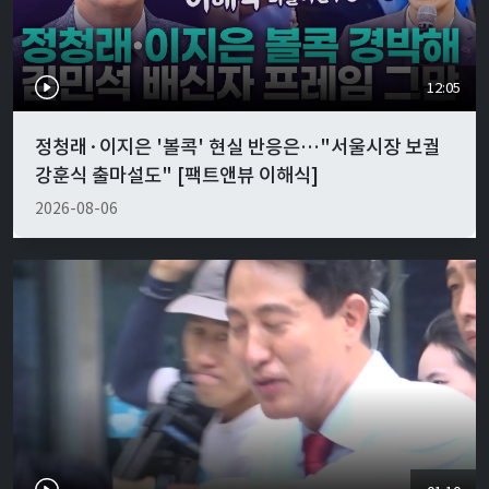
12:05
정청래·이지은 '볼콕' 현실 반응은…"서울시장 보궐
강훈식 출마설도" [팩트앤뷰 이해식]
2026-08-06