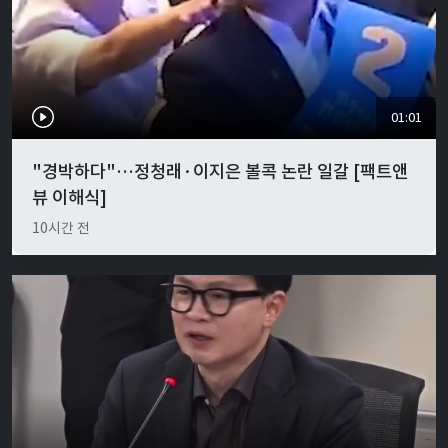
01:01
"경박하다"…정청래·이지은 볼콕 논란 일갈 [팩트앤
뷰 이해식]
10시간 전