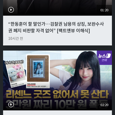
01:20
“한동훈이 할 말인가…검찰권 남용의 상징, 보완수사
권 폐지 비판할 자격 없어” [팩트앤뷰 이해식]
10시간 전
02:20