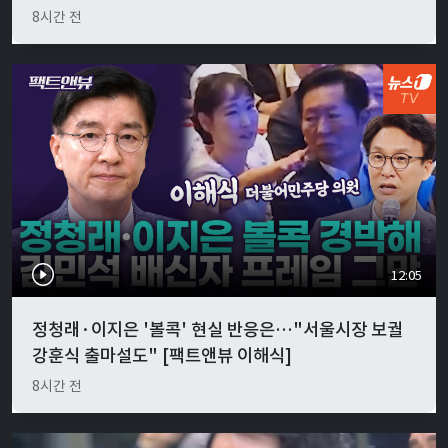
8시간 전
12:05
정청래·이지은 '볼콕' 현실 반응은…"서울시장 보궐
강훈식 출마설도" [팩트앤뷰 이해식]
8시간 전