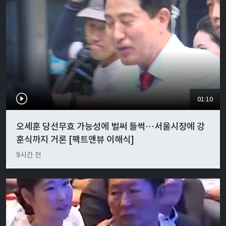
01:10
오세훈 당선무효 가능성에 벌써 들썩…서울시장에 강
훈식까지 거론 [팩트앤뷰 이해식]
9시간 전