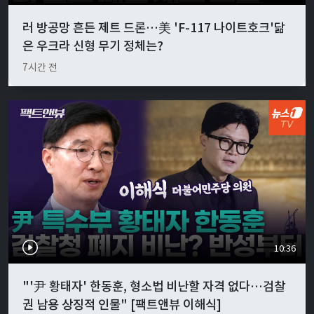
러 방공망 흔든 제트 드론…美 'F-117 나이트호크'닮
은 우크라 신형 무기 정체는?
7시간 전
10:36
"'尹 황태자' 한동훈, 형소법 비난할 자격 없다…검찰
권 남용 상징적 인물" [팩트앤뷰 이해식]