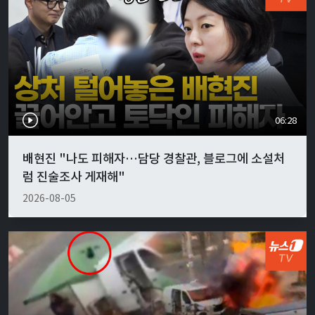
06:28
배현진 "나도 피해자…담당 경찰관, 블로그에 소설처
럼 진술조사 게재해"
2026-08-05