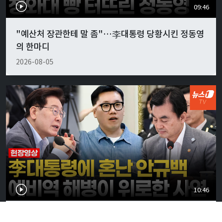
09:46
"예산처 장관한테 말 좀"…李대통령 당황시킨 정동영
의 한마디
2026-08-05
10:46
李대통령, 안규백 국방에 "말만 하지 말고 빨리 하라"