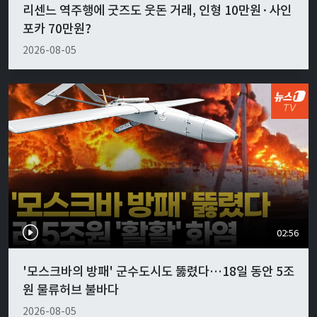
리센느 역주행에 굿즈도 웃돈 거래, 인형 10만원·사인
포카 70만원?
2026-08-05
02:56
'모스크바의 방패' 군수도시도 뚫렸다…18일 동안 5조
원 물류허브 불바다
2026-08-05