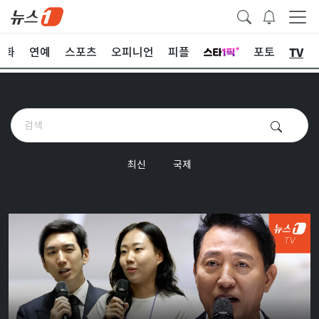
TV
문화
연예
스포츠
오피니언
피플
포토
최신
국제