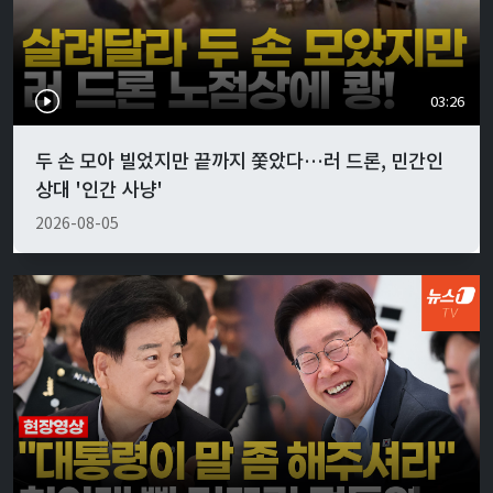
03:26
두 손 모아 빌었지만 끝까지 쫓았다…러 드론, 민간인
상대 '인간 사냥'
2026-08-05