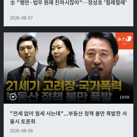
李 "행안·법무 원래 친하시잖아"…정성호 '절레절레'
2026-08-07
10:58
"전세 없어 월세 사는데"...부동산 정책 불만 폭발한 서
울시 토론회
2026-08-06