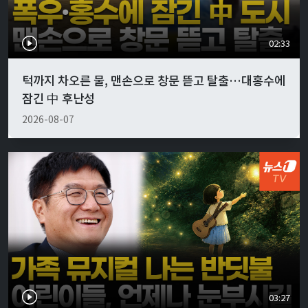
02:33
턱까지 차오른 물, 맨손으로 창문 뜯고 탈출…대홍수에
잠긴 中 후난성
2026-08-07
03:27