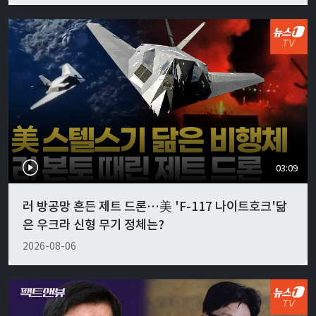
03:09
러 방공망 흔든 제트 드론…美 'F-117 나이트호크'닮
은 우크라 신형 무기 정체는?
2026-08-06