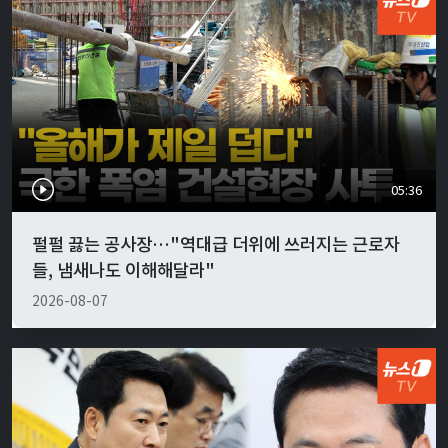
05:36
펄펄 끓는 공사장…"역대급 더위에 쓰러지는 근로자
들, 냄새나도 이해해달라"
2026-08-07