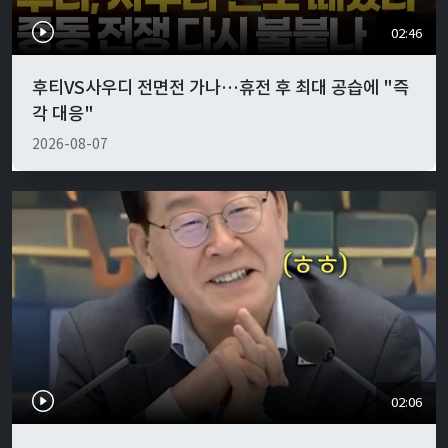
02:46
후티VS사우디 전면전 가나…휴전 후 최대 공습에 "즉
각 대응"
2026-08-07
02:06