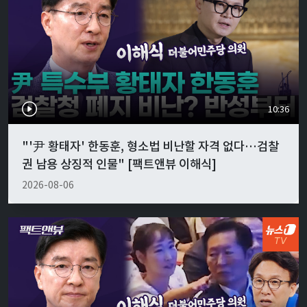
10:36
"'尹 황태자' 한동훈, 형소법 비난할 자격 없다…검찰
권 남용 상징적 인물" [팩트앤뷰 이해식]
2026-08-06