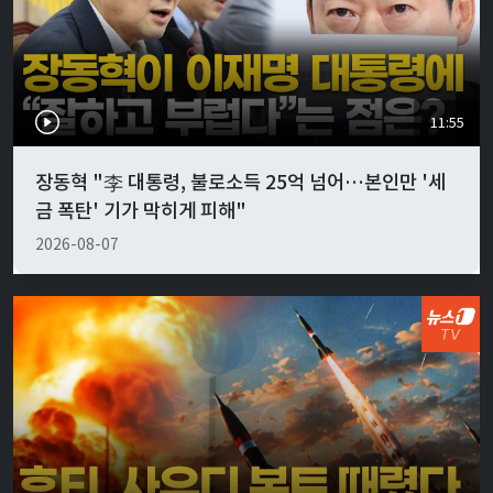
11:55
장동혁 "李 대통령, 불로소득 25억 넘어…본인만 '세
금 폭탄' 기가 막히게 피해"
2026-08-07