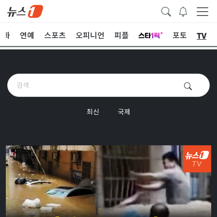
TV
문화
연예
스포츠
오피니언
피플
포토
최신
국제