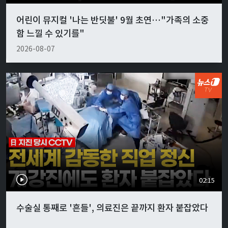
어린이 뮤지컬 '나는 반딧불' 9월 초연…"가족의 소중
함 느낄 수 있기를"
2026-08-07
02:15
수술실 통째로 '흔들', 의료진은 끝까지 환자 붙잡았다