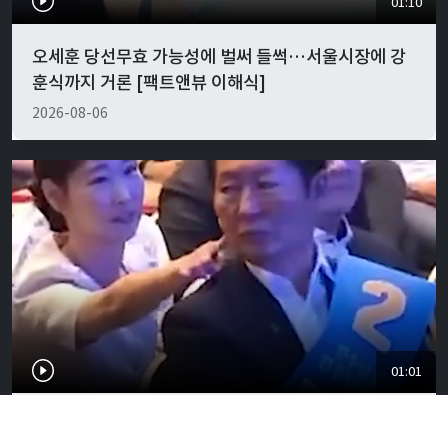
01:10
오세훈 당선무효 가능성에 벌써 들썩…서울시장에 강
훈식까지 거론 [팩트앤뷰 이해식]
2026-08-06
01:01
"경박하다"…정청래·이지은 볼콕 논란 일갈 [팩트앤