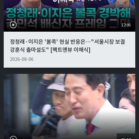
12:05
정청래·이지은 '볼콕' 현실 반응은…"서울시장 보궐
강훈식 출마설도" [팩트앤뷰 이해식]
2026-08-06