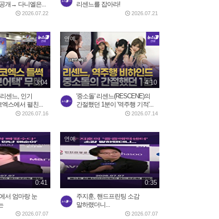
공개→ 다니엘은...
리센느를 잡아라!
2일 전
1:10
2026.07.22
2026.07.21
연예
美, 이란에 '2주 대공습' 카드
만지작…"미사일 역량...
2026.07.30
2:20
3:04
4:10
 리센느, 인기
'중소돌' 리센느(RESCENE)의
5시간 밤샘 '필버' 나경
코엑스에서 펼친...
간절했던 1분이 '역주행 기적'...
원…"IMF에 이은 JMF...
2026.07.16
2026.07.14
2026.07.31
15:23
연예
중국 현지에서 반응 난리난
장원영 광고
2026.08.03
0:52
0:41
0:35
에서 엄마랑 눈
주지훈, 핸드프린팅 소감
는
말하랬더니...
트럼프 “이란 두들겨 팰 것”…
2026.07.07
2026.07.07
사우디, 이라크·후티...