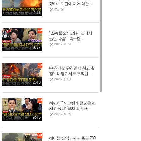
졌다…지진에 이어 화산...
3일 전
2:41
"말씀 들으세요! 난 집에서
놀던 사람"...축구협...
2026.07.30
8:37
中 칭다오 유한공사 창고 '활
활'…비행기서도 포착된...
2026.08.03
2:43
최민희 "왜 그렇게 졸전을 펼
치고 졌나" 묻자 김진규...
2026.07.30
9:45
레바논 산악지대 뒤흔든 700