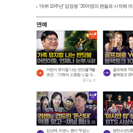
'데뷔 10주년' 임영웅 "20여명의 팬들로 시작해
연예
연예
연예
3:27
어린이 뮤지컬 '나는 반딧불' 9월
골프채로 YG 
초연…"가족의 소중함 느낄 수...
블랙핑크 10주
1일 전
연예
연예
2:16
김선태, 리센느 원이 '무섭노'
방탄소년단(B