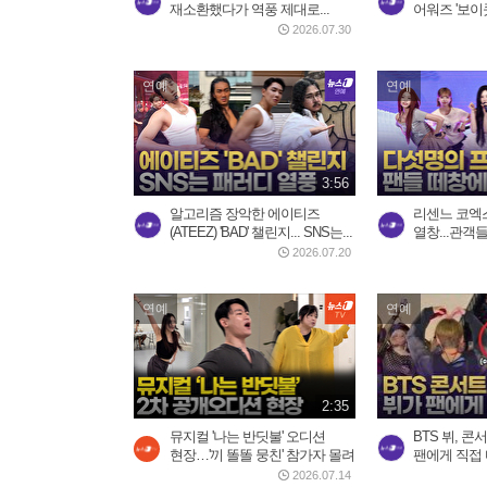
재소환했다가 역풍 제대로...
어워즈 '보이
2026.07.30
연예
연예
3:56
알고리즘 장악한 에이티즈
리센느 코엑스
(ATEEZ) 'BAD' 챌린지... SNS는...
열창...관객들 
2026.07.20
연예
연예
2:35
뮤지컬 '나는 반딧불' 오디션
BTS 뷔, 콘
현장…'끼 똘똘 뭉친' 참가자 몰려
팬에게 직접 
2026.07.14