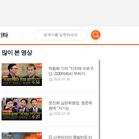
기타
검
많이 본 영상
색
박동희 기자 "지자체 프로구
어
단, 2100억짜리 무허가...
2026.07.30
6:56
입
문진희 심판위원장, 청문위
원에 "거기는...
력
2026.07.30
6:20
日 사쿠라지마 폭발하듯 터