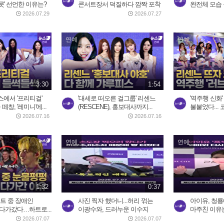
콧' 선언한 이유는?
콘서트장서 덕질하다 깜짝 포착
완전체 모습 
2026.07.29
2026.07.27
연예
연예
3:30
1:54
에서 '프리티걸'
'대세로 떠오른 걸그룹' 리센느
'역주행 신화'
떼창, '레미니'에...
(RESCENE), 홍보대사까지...
불붙었다... 
2026.07.16
2026.07.16
연예
연예
1:32
0:37
서트 중 장애인
사진 찍자 했더니...허리 꺾는
아이유, 청룡
다가갔다…하트로...
이광수와, 드러누운 이수지
마주친 이유
2026.07.07
2026.07.07