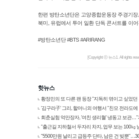
한편 방탄소년단은 고양종합운동장 주경기장, 
북미, 유럽에서 투어 일환 단독 콘서트를 이어
#방탄소년단 #BTS #ARIRANG
[Copyright ⓒ 뉴스1. All righ
핫뉴스
황정민의 또 다른 팬 등장 "지독히 엮이고 싶었던 
'김구라子' 그리, 할머니외 여행서 "친모 전라도
회춘실험 억만장자, '여친 생리혈' 냉동고 보관…"
"출근길 지하철서 두자리 차지, 업무 보는 100
"5500만원 날리고 급등주 단타, 남은 건 빚뿐"…