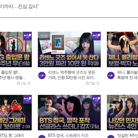
 여기까지…진심 감사"
연예
연예
3:52
2:20
출입문 쾅!...
리센느 역주행에 굿즈도 웃돈
제니, 롤라팔루
년 행사 팬들...
거래, 인형 10만원·사인 포카...
혹평에 전 세계
1일 전
3일 전
연예
연예
2:09
1:58
TS), 美 그래미
BTS 정국, 스트레이 키즈
'엇갈린 4주년