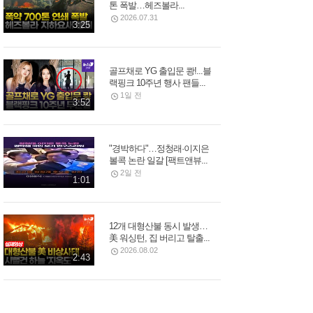
톤 폭발…헤즈볼라...
2026.07.31
3:25
골프채로 YG 출입문 쾅!...블
랙핑크 10주년 행사 팬들...
1일 전
3:52
"경박하다"…정청래·이지은
볼콕 논란 일갈 [팩트앤뷰...
2일 전
1:01
12개 대형산불 동시 발생…
美 워싱턴, 집 버리고 탈출...
2026.08.02
2:43
김선태, 리센느 원이 '무섭노'