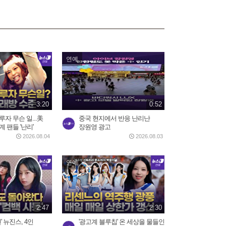
재소환했다가 역풍 제대로...
2026.07.30
2:16
모스크바 중심부 폭탄 폭발,
러시아 우주군 총 사령관...
연예
2026.08.02
3:05
3:20
0:52
푸틴 별장 코앞 휴양지에 드
론 쾅!…러 국민들 공포
자 무슨 일...美
중국 현지에서 반응 난리난
2026.08.04
 팬들 '난리'
장원영 광고
3:03
2026.08.04
2026.08.03
바다로 풍덩 철조망 뚫고...수
연예
천 명 모로코인 탈출 현장
2026.07.31
2:59
2:47
2:30
오세훈 당선무효 가능성에
' 뉴진스, 4인
'광고계 블루칩' 온 세상을 물들인
벌써 들썩…서울시장에...