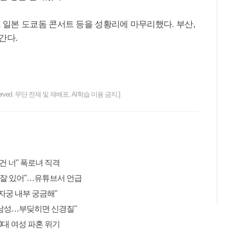
일본 도쿄돔 콘서트 등을 성황리에 마무리했다. 부산,
간다.
ts reserved. 무단 전재 및 재배포, AI학습 이용 금지.]
건 너" 폭로녀 직격
에 잘 있어"…유튜브서 언급
자궁 내부 궁금해"
㎏ 남성…부딪히면 신경질"
30대 여성 파혼 위기