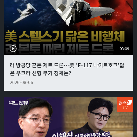
03:09
러 방공망 흔든 제트 드론…美 'F-117 나이트호크'닮
은 우크라 신형 무기 정체는?
2026-08-06