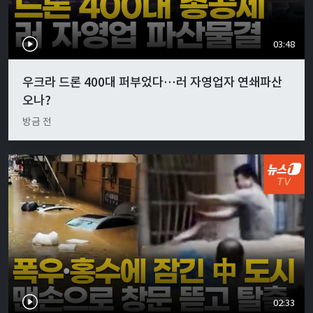
03:48
우크라 드론 400대 퍼부었다…러 자영업자 연쇄파산
오나?
방금 전
02:33