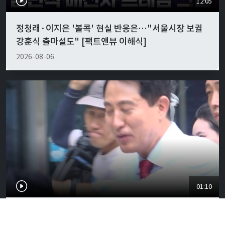
12:05
정청래·이지은 '볼콕' 현실 반응은…"서울시장 보궐
강훈식 출마설도" [팩트앤뷰 이해식]
2026-08-06
01:10
오세훈 당선무효 가능성에 벌써 들썩…서울시장에 강