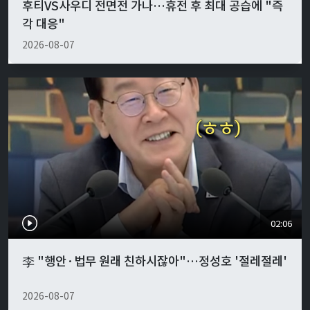
후티VS사우디 전면전 가나…휴전 후 최대 공습에 "즉
각 대응"
2026-08-07
02:06
李 "행안·법무 원래 친하시잖아"…정성호 '절레절레'
2026-08-07