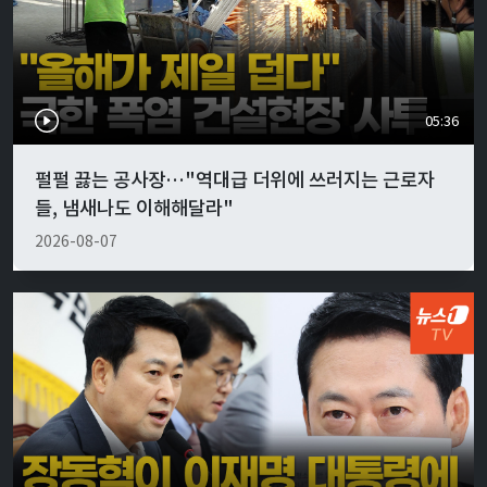
05:36
펄펄 끓는 공사장…"역대급 더위에 쓰러지는 근로자
들, 냄새나도 이해해달라"
2026-08-07