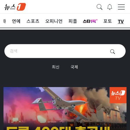
TV
문화
연예
스포츠
오피니언
피플
포토
최신
국제