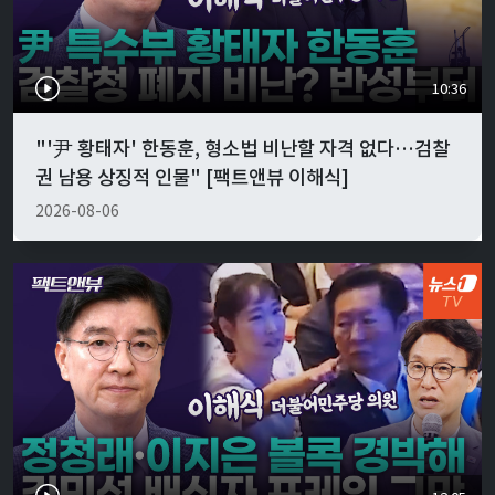
10:36
"'尹 황태자' 한동훈, 형소법 비난할 자격 없다…검찰
권 남용 상징적 인물" [팩트앤뷰 이해식]
2026-08-06