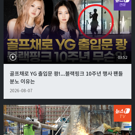
03:52
골프채로 YG 출입문 쾅!...블랙핑크 10주년 행사 팬들
분노 이유는
2026-08-07