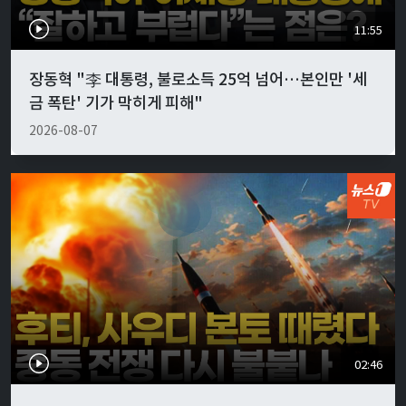
11:55
장동혁 "李 대통령, 불로소득 25억 넘어…본인만 '세
금 폭탄' 기가 막히게 피해"
2026-08-07
02:46