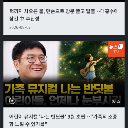
턱까지 차오른 물, 맨손으로 창문 뜯고 탈출…대홍수에
잠긴 中 후난성
2026-08-07
03:27
어린이 뮤지컬 '나는 반딧불' 9월 초연…"가족의 소중
함 느낄 수 있기를"