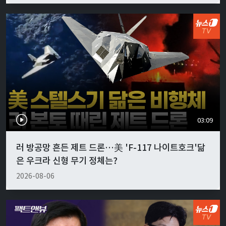
03:09
러 방공망 흔든 제트 드론…美 'F-117 나이트호크'닮
은 우크라 신형 무기 정체는?
2026-08-06