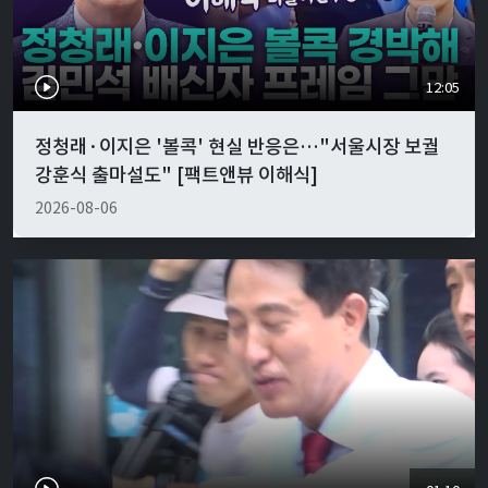
12:05
정청래·이지은 '볼콕' 현실 반응은…"서울시장 보궐
강훈식 출마설도" [팩트앤뷰 이해식]
2026-08-06