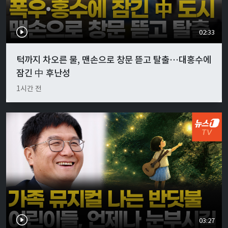
02:33
턱까지 차오른 물, 맨손으로 창문 뜯고 탈출…대홍수에
잠긴 中 후난성
1시간 전
03:27