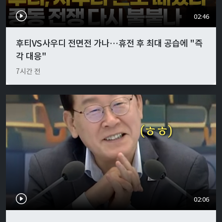
02:46
후티VS사우디 전면전 가나…휴전 후 최대 공습에 "즉
각 대응"
7시간 전
02:06