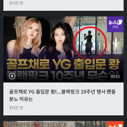
3시간 전
03:52
골프채로 YG 출입문 쾅!...블랙핑크 10주년 행사 팬들
분노 이유는
3시간 전