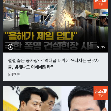
05:36
펄펄 끓는 공사장…"역대급 더위에 쓰러지는 근로자
들, 냄새나도 이해해달라"
5시간 전