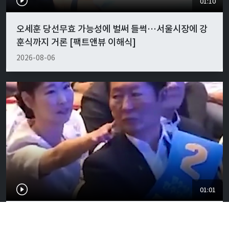
01:10
오세훈 당선무효 가능성에 벌써 들썩…서울시장에 강
훈식까지 거론 [팩트앤뷰 이해식]
2026-08-06
01:01
"경박하다"…정청래·이지은 볼콕 논란 일갈 [팩트앤