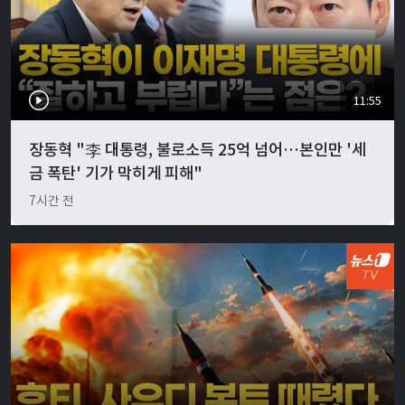
11:55
장동혁 "李 대통령, 불로소득 25억 넘어…본인만 '세
금 폭탄' 기가 막히게 피해"
7시간 전