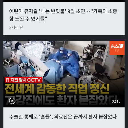
어린이 뮤지컬 '나는 반딧불' 9월 초연…"가족의 소중
함 느낄 수 있기를"
2시간 전
02:15
수술실 통째로 '흔들', 의료진은 끝까지 환자 붙잡았다