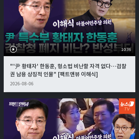
10:36
"'尹 황태자' 한동훈, 형소법 비난할 자격 없다…검찰
권 남용 상징적 인물" [팩트앤뷰 이해식]
2026-08-06