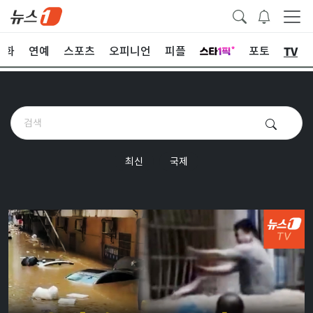
TV
문화
연예
스포츠
오피니언
피플
포토
최신
국제