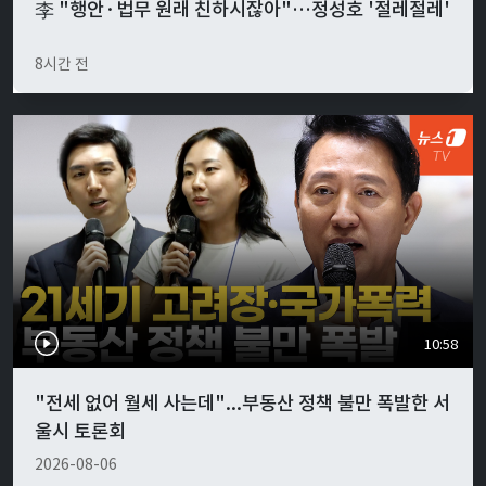
李 "행안·법무 원래 친하시잖아"…정성호 '절레절레'
8시간 전
10:58
"전세 없어 월세 사는데"...부동산 정책 불만 폭발한 서
울시 토론회
2026-08-06