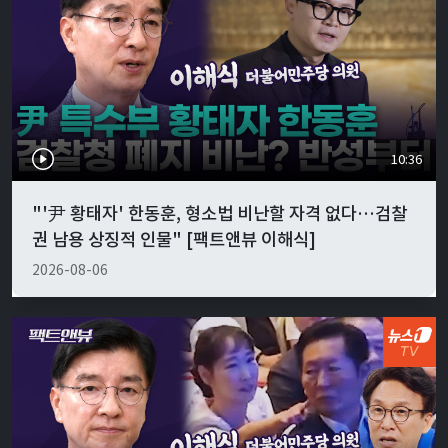
10:36
"'尹 황태자' 한동훈, 형소법 비난할 자격 없다…검찰
권 남용 상징적 인물" [팩트앤뷰 이해식]
2026-08-06