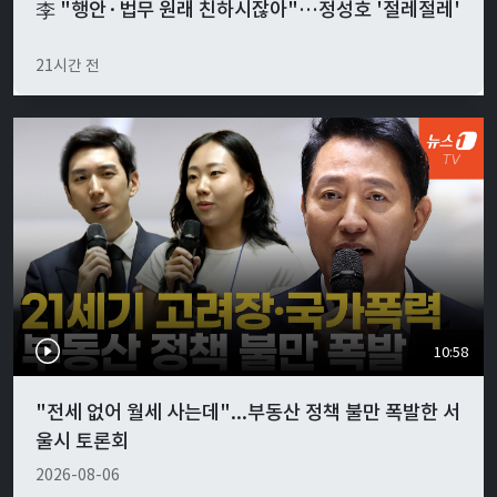
李 "행안·법무 원래 친하시잖아"…정성호 '절레절레'
21시간 전
10:58
"전세 없어 월세 사는데"...부동산 정책 불만 폭발한 서
울시 토론회
2026-08-06