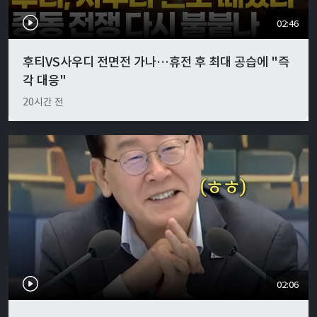
02:46
후티VS사우디 전면전 가나…휴전 후 최대 공습에 "즉
각 대응"
20시간 전
02:06