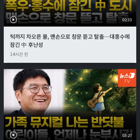
02:33
턱까지 차오른 물, 맨손으로 창문 뜯고 탈출…대홍수에
잠긴 中 후난성
14시간 전
03:27