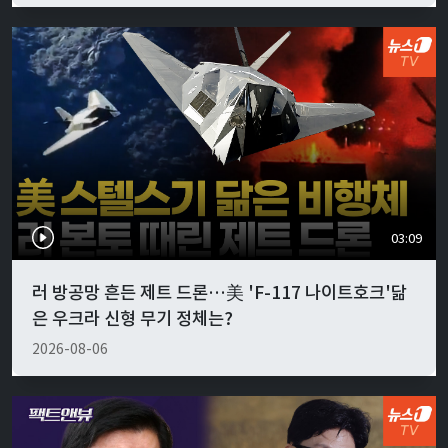
03:09
러 방공망 흔든 제트 드론…美 'F-117 나이트호크'닮
은 우크라 신형 무기 정체는?
2026-08-06