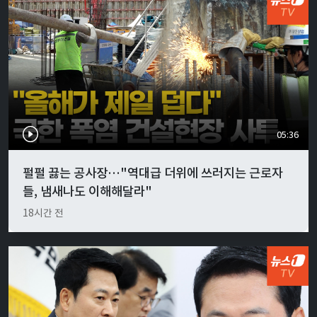
05:36
펄펄 끓는 공사장…"역대급 더위에 쓰러지는 근로자
들, 냄새나도 이해해달라"
18시간 전