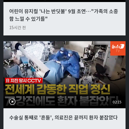
어린이 뮤지컬 '나는 반딧불' 9월 초연…"가족의 소중
함 느낄 수 있기를"
15시간 전
02:15
수술실 통째로 '흔들', 의료진은 끝까지 환자 붙잡았다