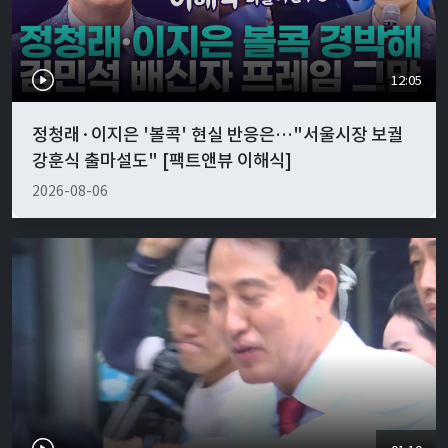
12:05
정청래·이지은 '볼콕' 현실 반응은…"서울시장 보궐
강훈식 출마설도" [팩트앤뷰 이해식]
2026-08-06