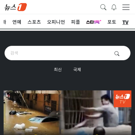
TV
문화
연예
스포츠
오피니언
피플
포토
최신
국제