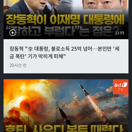
11:55
장동혁 "李 대통령, 불로소득 25억 넘어…본인만 '세
금 폭탄' 기가 막히게 피해"
20시간 전