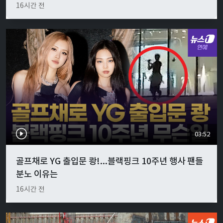
16시간 전
03:52
골프채로 YG 출입문 쾅!...블랙핑크 10주년 행사 팬들
분노 이유는
16시간 전