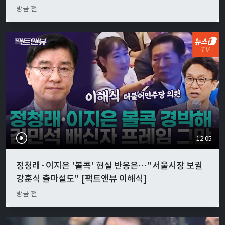
방금 전
12:05
정청래·이지은 '볼콕' 현실 반응은…"서울시장 보궐
강훈식 출마설도" [팩트앤뷰 이해식]
방금 전