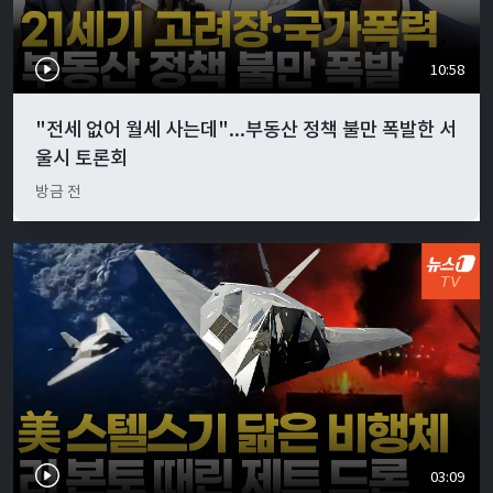
10:58
"전세 없어 월세 사는데"...부동산 정책 불만 폭발한 서
울시 토론회
방금 전
03:09