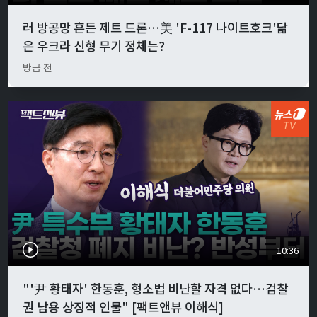
러 방공망 흔든 제트 드론…美 'F-117 나이트호크'닮
은 우크라 신형 무기 정체는?
방금 전
10:36
"'尹 황태자' 한동훈, 형소법 비난할 자격 없다…검찰
권 남용 상징적 인물" [팩트앤뷰 이해식]