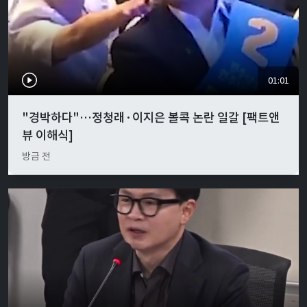
01:01
"경박하다"…정청래·이지은 볼콕 논란 일갈 [팩트앤
뷰 이해식]
방금 전