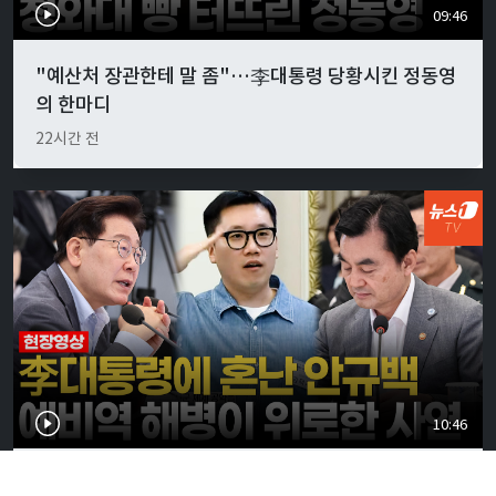
09:46
"예산처 장관한테 말 좀"…李대통령 당황시킨 정동영
의 한마디
22시간 전
10:46
李대통령, 안규백 국방에 "말만 하지 말고 빨리 하라"