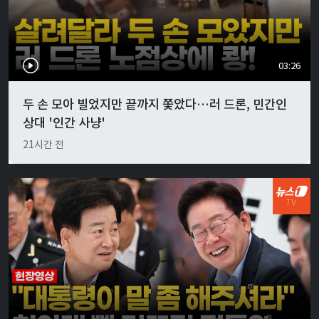
03:26
두 손 모아 빌었지만 끝까지 쫓았다…러 드론, 민간인
상대 '인간 사냥'
21시간 전