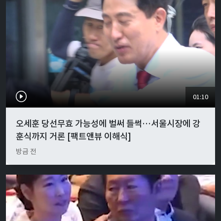
01:10
오세훈 당선무효 가능성에 벌써 들썩…서울시장에 강
훈식까지 거론 [팩트앤뷰 이해식]
방금 전