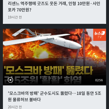
리센느 역주행에 굿즈도 웃돈 거래, 인형 10만원·사인
포카 70만원?
19시간 전
02:56
'모스크바의 방패' 군수도시도 뚫렸다…18일 동안 5조
원 물류허브 불바다
20시간 전