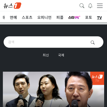
TV
문화
연예
스포츠
오피니언
피플
포토
최신
국제