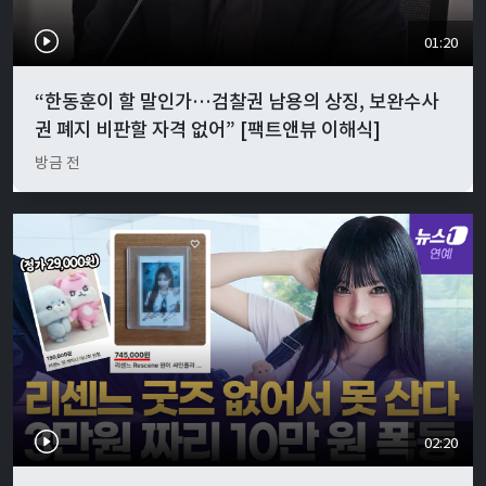
01:20
“한동훈이 할 말인가…검찰권 남용의 상징, 보완수사
권 폐지 비판할 자격 없어” [팩트앤뷰 이해식]
방금 전
02:20