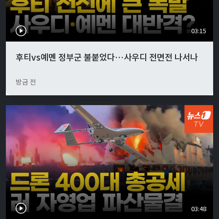
03:15
후티vs예멘 정부군 불붙었다…사우디 전면전 나서나
방금 전
03:48