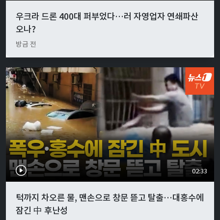
우크라 드론 400대 퍼부었다…러 자영업자 연쇄파산
오나?
방금 전
02:33
턱까지 차오른 물, 맨손으로 창문 뜯고 탈출…대홍수에
잠긴 中 후난성