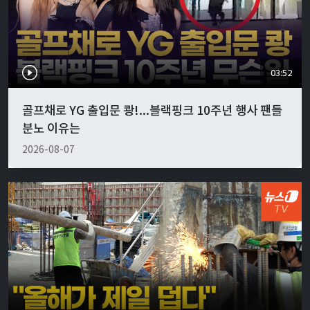
03:52
골프채로 YG 출입문 쾅!...블랙핑크 10주년 행사 팬들
분노 이유는
2026-08-07