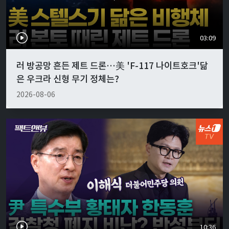
03:09
러 방공망 흔든 제트 드론…美 'F-117 나이트호크'닮
은 우크라 신형 무기 정체는?
2026-08-06
10:36