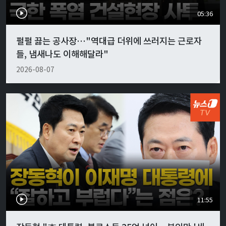
05:36
펄펄 끓는 공사장…"역대급 더위에 쓰러지는 근로자
들, 냄새나도 이해해달라"
2026-08-07
11:55