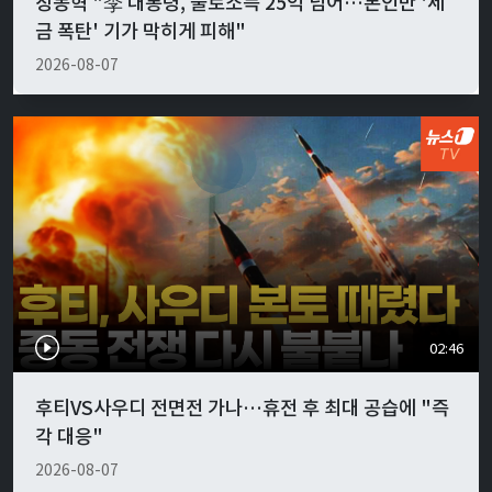
장동혁 "李 대통령, 불로소득 25억 넘어…본인만 '세
금 폭탄' 기가 막히게 피해"
2026-08-07
02:46
후티VS사우디 전면전 가나…휴전 후 최대 공습에 "즉
각 대응"
2026-08-07