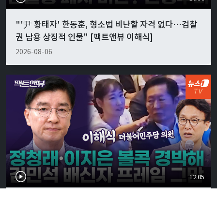
"'尹 황태자' 한동훈, 형소법 비난할 자격 없다…검찰
권 남용 상징적 인물" [팩트앤뷰 이해식]
2026-08-06
12:05
정청래·이지은 '볼콕' 현실 반응은…"서울시장 보궐
강훈식 출마설도" [팩트앤뷰 이해식]