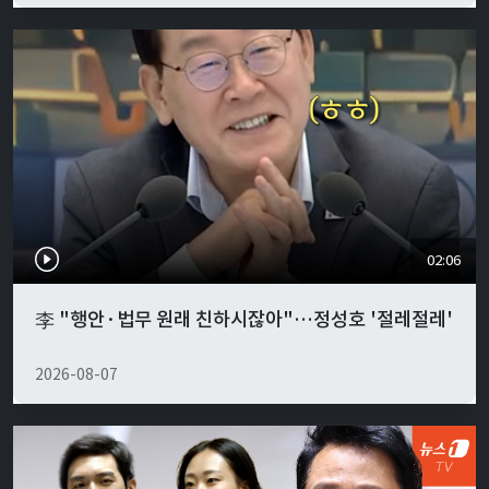
02:06
李 "행안·법무 원래 친하시잖아"…정성호 '절레절레'
2026-08-07