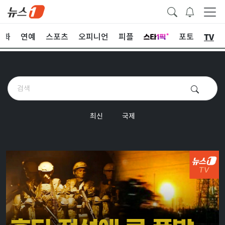
TV
문화
연예
스포츠
오피니언
피플
포토
최신
국제