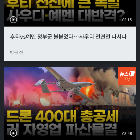
03:15
후티vs예멘 정부군 불붙었다…사우디 전면전 나서나
방금 전
03:48