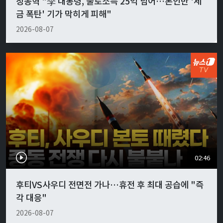
장동혁 "李 대통령, 불로소득 25억 넘어…본인만 '세
금 폭탄' 기가 막히게 피해"
2026-08-07
02:46
후티VS사우디 전면전 가나…휴전 후 최대 공습에 "즉
각 대응"
2026-08-07