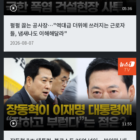
05:36
펄펄 끓는 공사장…"역대급 더위에 쓰러지는 근로자
들, 냄새나도 이해해달라"
2026-08-07
11:55