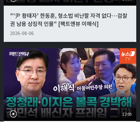
"'尹 황태자' 한동훈, 형소법 비난할 자격 없다…검찰
권 남용 상징적 인물" [팩트앤뷰 이해식]
2026-08-06
12:05
정청래·이지은 '볼콕' 현실 반응은…"서울시장 보궐
강훈식 출마설도" [팩트앤뷰 이해식]