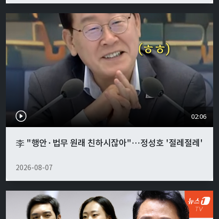
02:06
李 "행안·법무 원래 친하시잖아"…정성호 '절레절레'
2026-08-07