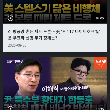
03:09
러 방공망 흔든 제트 드론…美 'F-117 나이트호크'닮
은 우크라 신형 무기 정체는?
2026-08-06
10:36