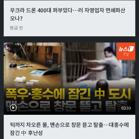
우크라 드론 400대 퍼부었다…러 자영업자 연쇄파산
오나?
방금 전
02:33
턱까지 차오른 물, 맨손으로 창문 뜯고 탈출…대홍수에
잠긴 中 후난성