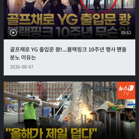
03:52
골프채로 YG 출입문 쾅!...블랙핑크 10주년 행사 팬들
분노 이유는
2026-08-07