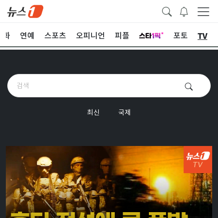
TV
문화
연예
스포츠
오피니언
피플
포토
최신
국제