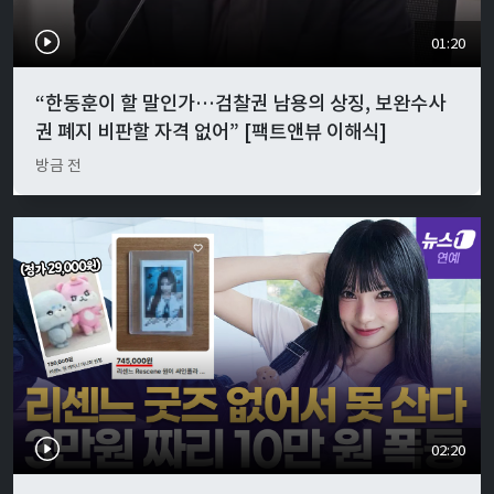
01:20
“한동훈이 할 말인가…검찰권 남용의 상징, 보완수사
권 폐지 비판할 자격 없어” [팩트앤뷰 이해식]
방금 전
02:20