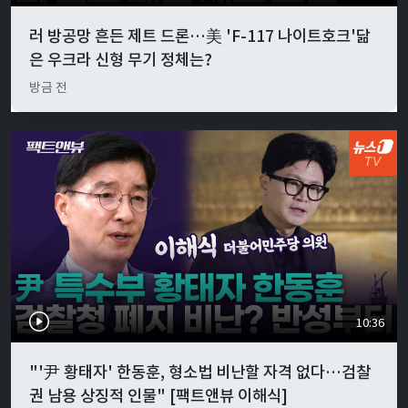
러 방공망 흔든 제트 드론…美 'F-117 나이트호크'닮
은 우크라 신형 무기 정체는?
방금 전
10:36
"'尹 황태자' 한동훈, 형소법 비난할 자격 없다…검찰
권 남용 상징적 인물" [팩트앤뷰 이해식]