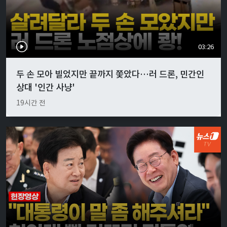
03:26
두 손 모아 빌었지만 끝까지 쫓았다…러 드론, 민간인
상대 '인간 사냥'
19시간 전