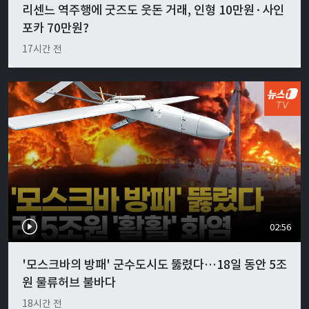
리센느 역주행에 굿즈도 웃돈 거래, 인형 10만원·사인
포카 70만원?
17시간 전
02:56
'모스크바의 방패' 군수도시도 뚫렸다…18일 동안 5조
원 물류허브 불바다
18시간 전