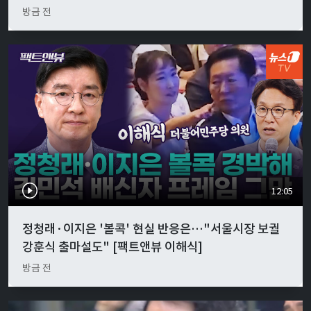
방금 전
12:05
정청래·이지은 '볼콕' 현실 반응은…"서울시장 보궐
강훈식 출마설도" [팩트앤뷰 이해식]
방금 전