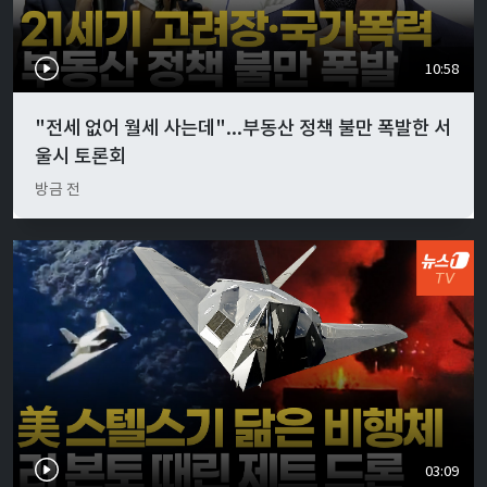
10:58
"전세 없어 월세 사는데"...부동산 정책 불만 폭발한 서
울시 토론회
방금 전
03:09