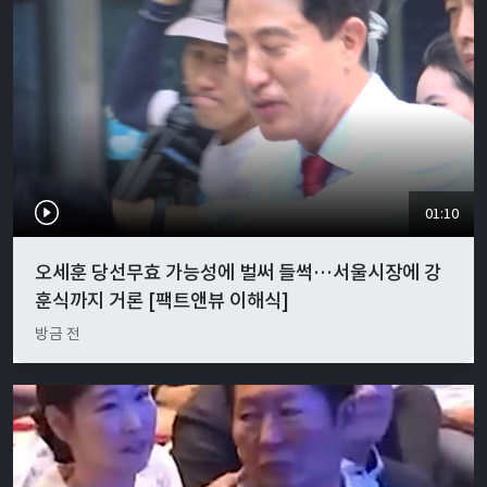
01:10
오세훈 당선무효 가능성에 벌써 들썩…서울시장에 강
훈식까지 거론 [팩트앤뷰 이해식]
방금 전