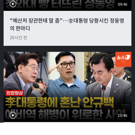
09:46
"예산처 장관한테 말 좀"…李대통령 당황시킨 정동영
의 한마디
20시간 전
10:46
李대통령, 안규백 국방에 "말만 하지 말고 빨리 하라"