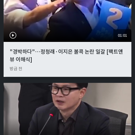
01:01
"경박하다"…정청래·이지은 볼콕 논란 일갈 [팩트앤
뷰 이해식]
방금 전