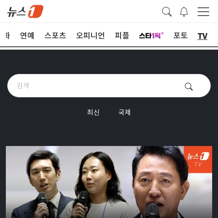
TV
문화
연예
스포츠
오피니언
피플
포토
최신
국제