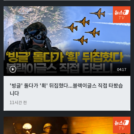
04:17
'빙글' 돌다가 '휙' 뒤집혔다...블랙이글스 직접 타봤습
니다
11시간 전