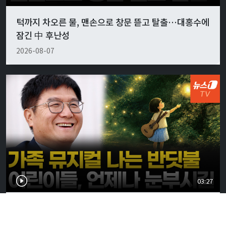
턱까지 차오른 물, 맨손으로 창문 뜯고 탈출…대홍수에
잠긴 中 후난성
2026-08-07
03:27
어린이 뮤지컬 '나는 반딧불' 9월 초연…"가족의 소중
함 느낄 수 있기를"