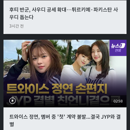
후티 반군, 사우디 공세 확대…튀르키예·파키스탄 사
우디 돕는다
3시간 전
02:58
트와이스 정연, 멤버 중 '첫' 계약 불발...결국 JYP와 결
별