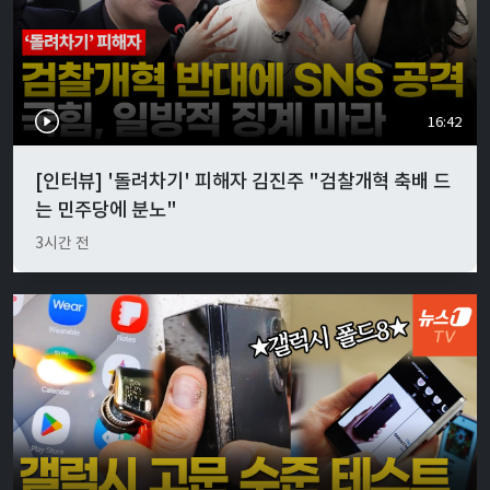
16:42
[인터뷰] '돌려차기' 피해자 김진주 "검찰개혁 축배 드
는 민주당에 분노"
3시간 전