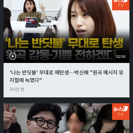
02:58
'나는 반딧불' 무대로 재탄생…박신애 "원곡 메시지 뮤
지컬에 녹였다"
3시간 전