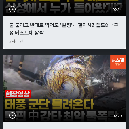
02:34
불 붙이고 반대로 꺾어도 '멀쩡'…갤럭시Z 폴드8 내구
성 테스트에 깜짝
3시간 전
02:29