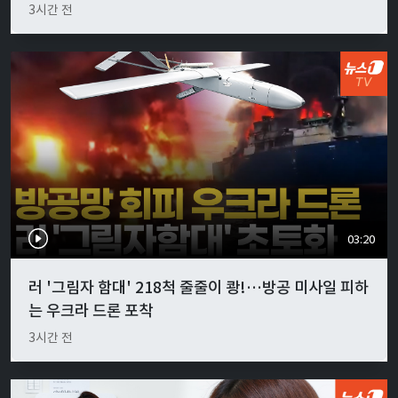
3시간 전
03:20
러 '그림자 함대' 218척 줄줄이 쾅!…방공 미사일 피하
는 우크라 드론 포착
3시간 전