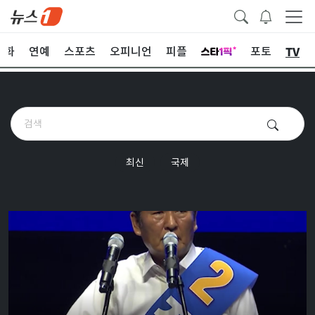
TV
문화
연예
스포츠
오피니언
피플
포토
최신
국제