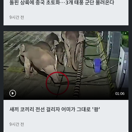
돌핀 상륙에 중국 초토화…3개 태풍 군단 몰려온다
9시간 전
01:06
새끼 코끼리 전선 걸리자 어미가 그대로 '쾅'
9시간 전