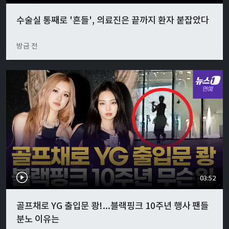
수술실 통째로 '흔들', 의료진은 끝까지 환자 붙잡았다
방금 전
03:52
골프채로 YG 출입문 쾅!...블랙핑크 10주년 행사 팬들
분노 이유는