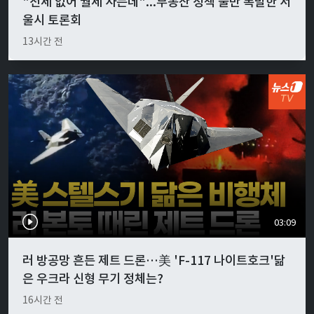
"전세 없어 월세 사는데"...부동산 정책 불만 폭발한 서
울시 토론회
13시간 전
03:09
러 방공망 흔든 제트 드론…美 'F-117 나이트호크'닮
은 우크라 신형 무기 정체는?
16시간 전