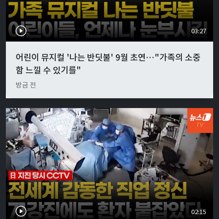
03:27
어린이 뮤지컬 '나는 반딧불' 9월 초연…"가족의 소중
함 느낄 수 있기를"
방금 전
02:15