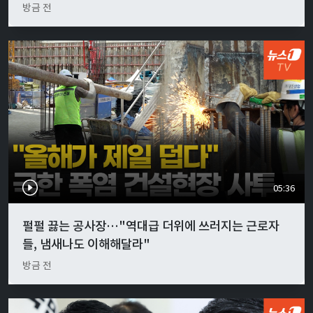
방금 전
05:36
펄펄 끓는 공사장…"역대급 더위에 쓰러지는 근로자
들, 냄새나도 이해해달라"
방금 전