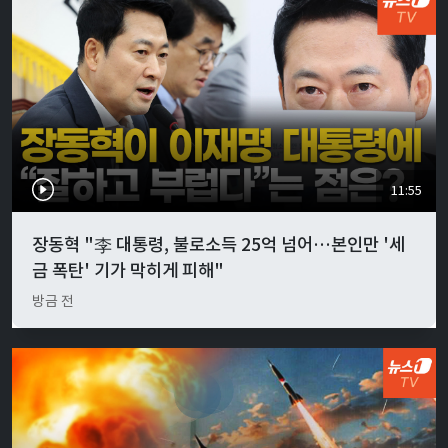
11:55
장동혁 "李 대통령, 불로소득 25억 넘어…본인만 '세
금 폭탄' 기가 막히게 피해"
방금 전