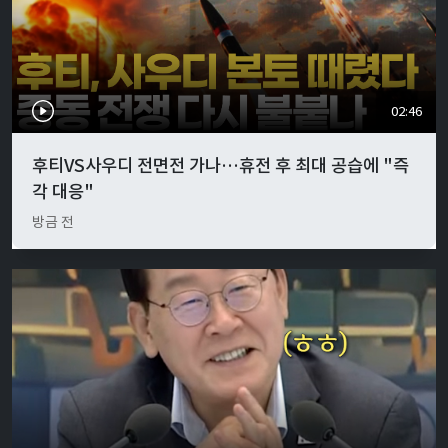
02:46
후티VS사우디 전면전 가나…휴전 후 최대 공습에 "즉
각 대응"
방금 전