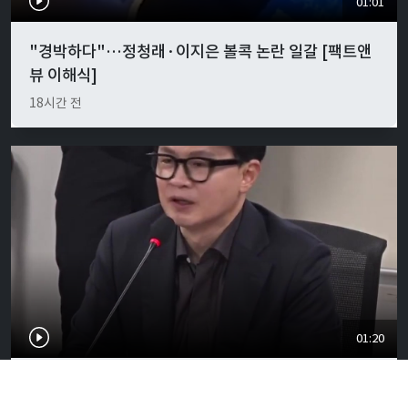
01:01
"경박하다"…정청래·이지은 볼콕 논란 일갈 [팩트앤
뷰 이해식]
18시간 전
01:20
“한동훈이 할 말인가…검찰권 남용의 상징, 보완수사