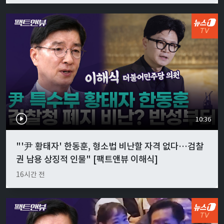
10:36
"'尹 황태자' 한동훈, 형소법 비난할 자격 없다…검찰
권 남용 상징적 인물" [팩트앤뷰 이해식]
16시간 전