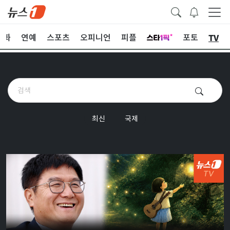
TV
문화
연예
스포츠
오피니언
피플
포토
최신
국제