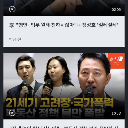
02:06
李 "행안·법무 원래 친하시잖아"…정성호 '절레절레'
방금 전
10:58