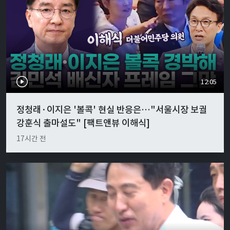
12:05
정청래·이지은 '볼콕' 현실 반응은…"서울시장 보궐
강훈식 출마설도" [팩트앤뷰 이해식]
17시간 전