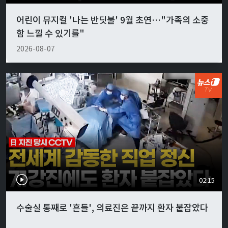
어린이 뮤지컬 '나는 반딧불' 9월 초연…"가족의 소중
함 느낄 수 있기를"
2026-08-07
02:15
수술실 통째로 '흔들', 의료진은 끝까지 환자 붙잡았다