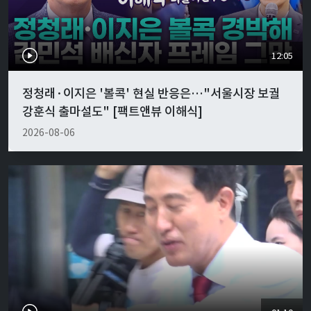
12:05
정청래·이지은 '볼콕' 현실 반응은…"서울시장 보궐
강훈식 출마설도" [팩트앤뷰 이해식]
2026-08-06