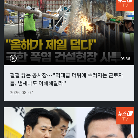
05:36
펄펄 끓는 공사장…"역대급 더위에 쓰러지는 근로자
들, 냄새나도 이해해달라"
2026-08-07