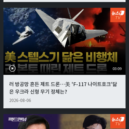
03:09
러 방공망 흔든 제트 드론…美 'F-117 나이트호크'닮
은 우크라 신형 무기 정체는?
2026-08-06