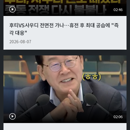
02:46
후티VS사우디 전면전 가나…휴전 후 최대 공습에 "즉
각 대응"
2026-08-07
02:06