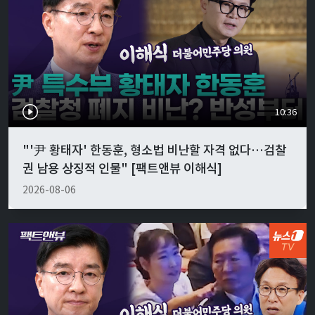
10:36
"'尹 황태자' 한동훈, 형소법 비난할 자격 없다…검찰
권 남용 상징적 인물" [팩트앤뷰 이해식]
2026-08-06