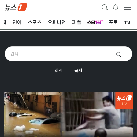
TV
문화
연예
스포츠
오피니언
피플
포토
최신
국제