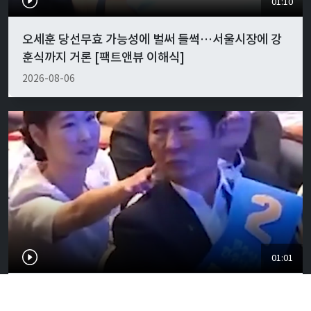
01:10
오세훈 당선무효 가능성에 벌써 들썩…서울시장에 강
훈식까지 거론 [팩트앤뷰 이해식]
2026-08-06
01:01
"경박하다"…정청래·이지은 볼콕 논란 일갈 [팩트앤