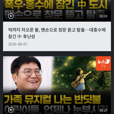
02:33
턱까지 차오른 물, 맨손으로 창문 뜯고 탈출…대홍수에
잠긴 中 후난성
2026-08-07
03:27