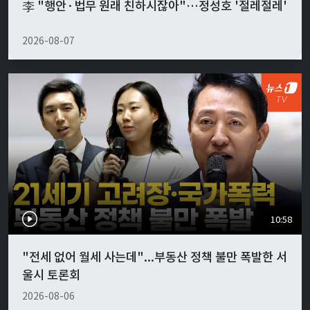
李 "행안·법무 원래 친하시잖아"…정성호 '절레절레'
2026-08-07
10:58
"전세 없어 월세 사는데"...부동산 정책 불만 폭발한 서
울시 토론회
2026-08-06