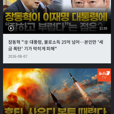
11:55
장동혁 "李 대통령, 불로소득 25억 넘어…본인만 '세
금 폭탄' 기가 막히게 피해"
2026-08-07