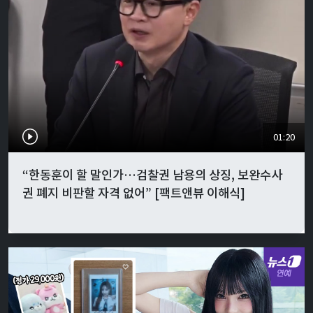
01:20
“한동훈이 할 말인가…검찰권 남용의 상징, 보완수사
권 폐지 비판할 자격 없어” [팩트앤뷰 이해식]