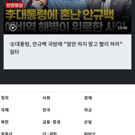
10:46
李대통령, 안규백 국방에 "말만 하지 말고 빨리 하라"
질타
정치
사회
경제
국제
전국
외교
북한
금융·증권
산업
부동산
IT·과학
바이오