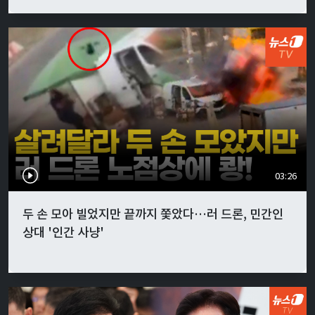
03:26
두 손 모아 빌었지만 끝까지 쫓았다…러 드론, 민간인
상대 '인간 사냥'