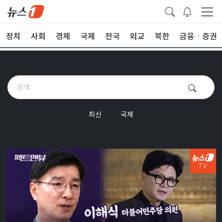
정치
사회
경제
국제
전국
외교
북한
금융ㆍ증권
최신
국제