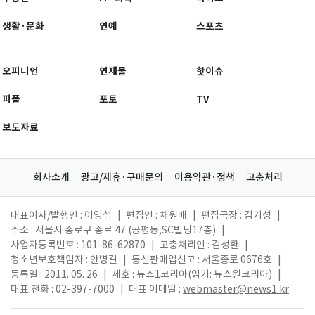
생활·문화
연예
스포츠
오피니언
연재물
핫이슈
피플
포토
TV
보도자료
회사소개
광고/제휴·구매문의
이용약관·정책
고충처리
대표이사/발행인 : 이영섭
|
편집인 : 채원배
|
편집국장 : 김기성
|
주소 : 서울시 종로구 종로 47 (공평동,SC빌딩17층)
|
사업자등록번호 : 101-86-62870
|
고충처리인 : 김성환
|
청소년보호책임자 : 안병길
|
통신판매업신고 : 서울종로 0676호
|
등록일 : 2011. 05. 26
|
제호 : 뉴스1코리아(읽기: 뉴스원코리아)
|
대표 전화 : 02-397-7000
|
대표 이메일 :
webmaster@news1.kr