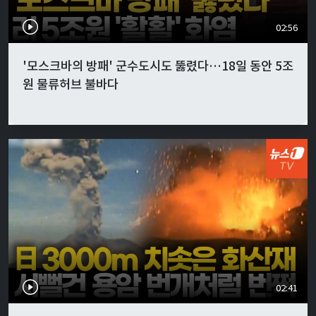
02:56
'모스크바의 방패' 군수도시도 뚫렸다…18일 동안 5조
원 물류허브 불바다
02:41