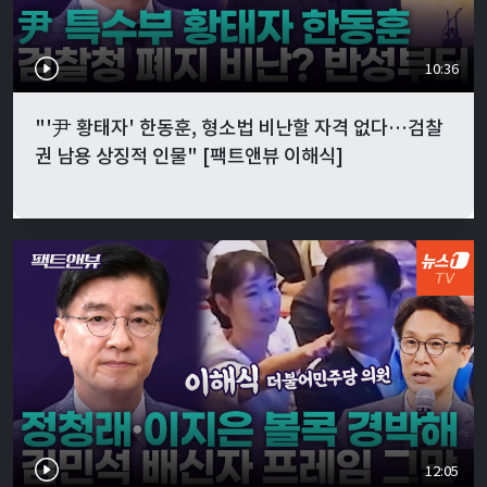
10:36
"'尹 황태자' 한동훈, 형소법 비난할 자격 없다…검찰
권 남용 상징적 인물" [팩트앤뷰 이해식]
12:05