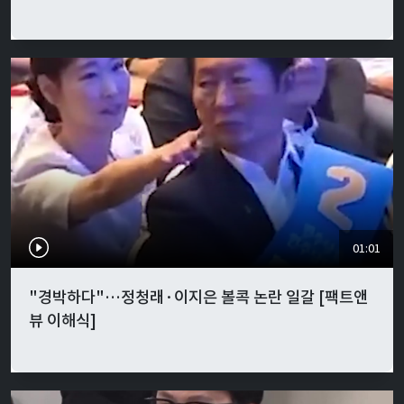
01:01
"경박하다"…정청래·이지은 볼콕 논란 일갈 [팩트앤
뷰 이해식]