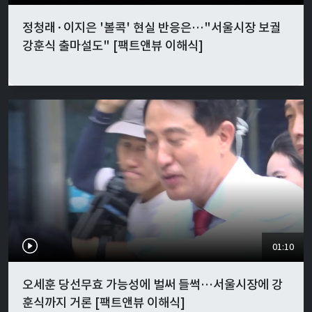
정청래·이지은 '볼콕' 현실 반응은…"서울시장 보궐
강훈식 출마설도" [팩트앤뷰 이해식]
01:10
오세훈 당선무효 가능성에 벌써 들썩…서울시장에 강
훈식까지 거론 [팩트앤뷰 이해식]