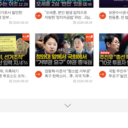
12:29
11:48
평가로서 발언한
"오세훈, 본인 평생 업적으로
보완수사권 
정부...
자랑한 '정치자금법' 위반…2심...
한동훈, 전 법
2026.08.04
2026.08.04
정치
정치
5:55
9:18
위, 의혹제기
장동혁·이준석 "형소법 거부권"
국힘 주진우 
 투표소도 조작...
촉구 한목소리…李, 귀국 직후...
투표구' 발견..
2026.08.03
2026.08.03