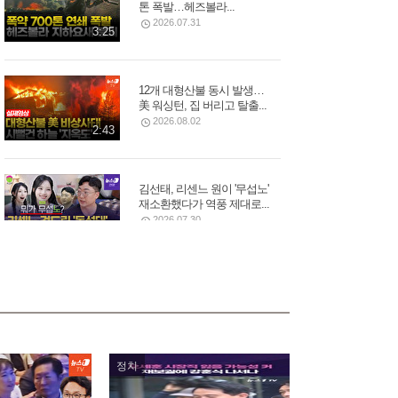
톤 폭발…헤즈볼라...
2026.07.31
3:25
12개 대형산불 동시 발생…
美 워싱턴, 집 버리고 탈출...
2026.08.02
2:43
김선태, 리센느 원이 '무섭노'
재소환했다가 역풍 제대로...
2026.07.30
2:16
모스크바 중심부 폭탄 폭발,
러시아 우주군 총 사령관...
2026.08.02
3:05
정치
푸틴 별장 코앞 휴양지에 드