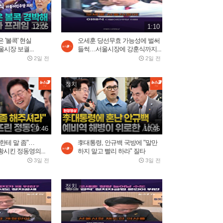
론 쾅!…러 국민들 공포
2026.08.04
3:03
12:05
1:10
 '볼콕' 현실
오세훈 당선무효 가능성에 벌써
골프채로 YG 출입문 쾅!...블
시장 보궐...
들썩…서울시장에 강훈식까지...
랙핑크 10주년 행사 팬들...
2일 전
2일 전
1일 전
3:52
정치
바다로 풍덩 철조망 뚫고...수
천 명 모로코인 탈출 현장
2026.07.31
2:59
9:46
10:46
한테 말 좀"…
李대통령, 안규백 국방에 "말만
시킨 정동영의...
하지 말고 빨리 하라" 질타
"경박하다"…정청래·이지은
3일 전
3일 전
볼콕 논란 일갈 [팩트앤뷰...
2일 전
1:01
정치
오세훈 당선무효 가능성에
벌써 들썩…서울시장에...