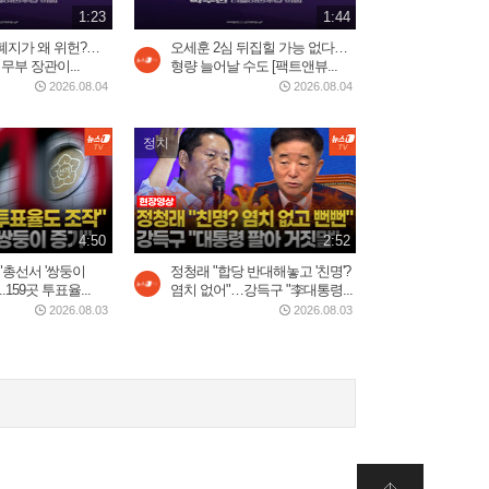
1:23
1:44
2일 전
1:10
폐지가 왜 위헌?…
오세훈 2심 뒤집힐 가능 없다…
무부 장관이...
형량 늘어날 수도 [팩트앤뷰...
2026.08.04
2026.08.04
美, 이란에 '2주 대공습' 카드
만지작…"미사일 역량...
2026.07.30
정치
2:20
5시간 밤샘 '필버' 나경
4:50
2:52
원…"IMF에 이은 JMF...
2026.07.31
"총선서 '쌍둥이
정청래 "합당 반대해놓고 '친명'?
15:23
.159곳 투표율...
염치 없어"…강득구 "李대통령...
2026.08.03
2026.08.03
트럼프 “이란 두들겨 팰 것”…
사우디, 이라크·후티...
2026.07.30
3:34
중국 현지에서 반응 난리난
장원영 광고