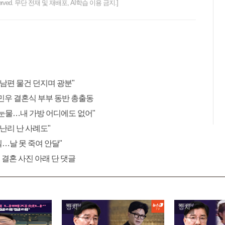
ts reserved. 무단 전재 및 재배포, AI학습 이용 금지.]
 남편 물건 던지며 광분"
민우 결혼식 부부 동반 총출동
"눈물…내 가방 어디에도 없어"
 난리 난 사례도"
 일…날 못 죽여 안달"
 결혼 사진 아래 단 댓글
정치
정치