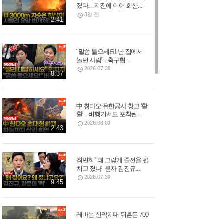
졌다…지진에 이어 화산...
3일 전
2:41
"말씀 들으세요! 난 집에서
놀던 사람"...축구협...
2026.07.30
8:37
中 칭다오 유한공사 창고 '활
활'…비행기서도 포착된...
2026.08.03
2:43
최민희 "왜 그렇게 졸전을 펼
치고 졌나" 묻자 김진규...
2026.07.30
9:45
레바논 산악지대 뒤흔든 700