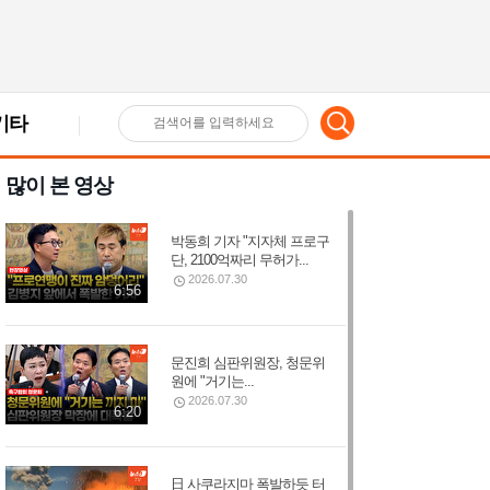
기타
검
많이 본 영상
색
박동희 기자 "지자체 프로구
어
단, 2100억짜리 무허가...
2026.07.30
6:56
입
문진희 심판위원장, 청문위
원에 "거기는...
력
2026.07.30
6:20
日 사쿠라지마 폭발하듯 터