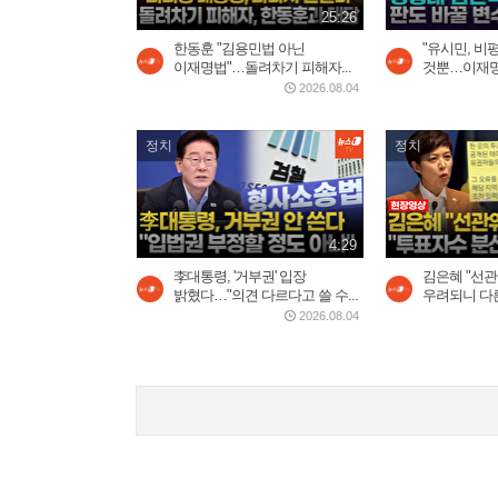
25:26
한동훈 "김용민법 아닌
"유시민, 비
이재명법"…돌려차기 피해자...
것뿐…이재명 
2026.08.04
정치
정치
4:29
李대통령, '거부권' 입장
김은혜 "선관
밝혔다…"의견 다르다고 쓸 수...
우려되니 다른
2026.08.04