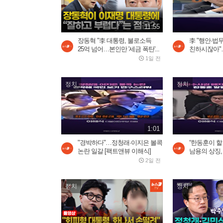
11:55
장동혁 "李 대통령, 불로소득
李 "행안·법
25억 넘어…본인만 '세금 폭탄'...
친하시잖아"…
1일 전
정치
정치
1:01
"경박하다"…정청래·이지은 볼콕
“한동훈이 
논란 일갈 [팩트앤뷰 이해식]
남용의 상징,
2일 전
정치
정치