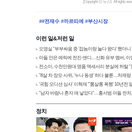
[Copyright ⓒ 뉴스1. All righ
##전재수 #까르띠에 #부산시장
이런 일&저런 일
오영실 "부부싸움 중 '잡놈이랑 놀다 왔다' 했더니
아들 안은 에릭에 전진·앤디…신화 유부 멤버, 이
전소미, 수천만원대 명품 액세서리 분실에 허탈 
"8살 차 장모·사위, '누나 동생' 하다 불륜…처제랑
'국힘 오디션 심사' 이혁재 "'룸살롱 폭행' 10년전
"남자 바람나 혼자 애 낳았다"…홍서범 아들 전처,
정치
정치
정치