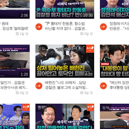
2:06
10:36
무 원래
"'尹 황태자' 한동훈, 형소법
정청래·이지은
정성호 '절레절레'
비난할 자격 없다…검찰권...
반응은…"서울
1일 전
2일 전
정치
정치
1:20
6:28
할 말인가…검찰권
배현진 "나도 피해자…담당
"예산처 장관
 보완수사권 폐지...
경찰관, 블로그에 소설처럼...
李대통령 당황
2일 전
3일 전
정치
정치