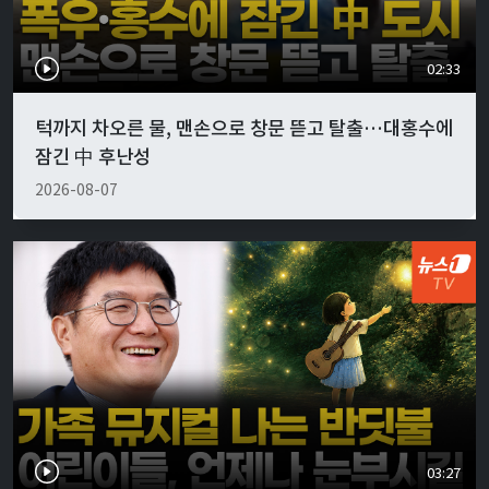
02:33
턱까지 차오른 물, 맨손으로 창문 뜯고 탈출…대홍수에
잠긴 中 후난성
2026-08-07
03:27