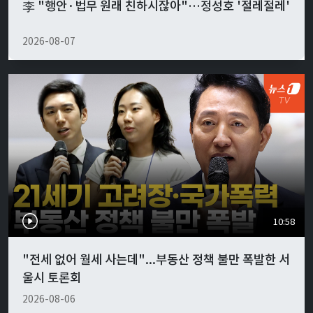
李 "행안·법무 원래 친하시잖아"…정성호 '절레절레'
2026-08-07
10:58
"전세 없어 월세 사는데"...부동산 정책 불만 폭발한 서
울시 토론회
2026-08-06