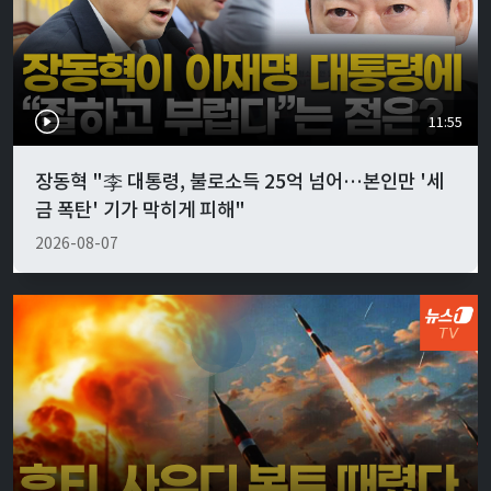
11:55
장동혁 "李 대통령, 불로소득 25억 넘어…본인만 '세
금 폭탄' 기가 막히게 피해"
2026-08-07