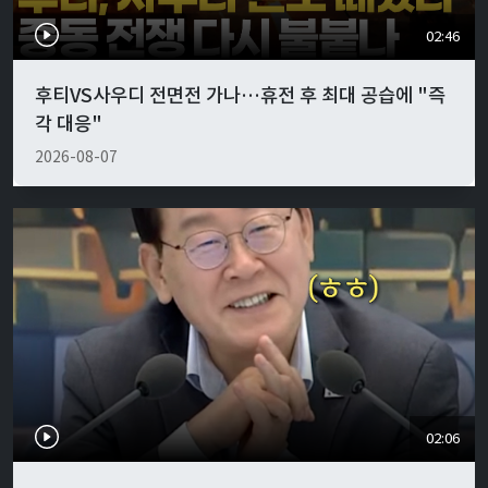
02:46
후티VS사우디 전면전 가나…휴전 후 최대 공습에 "즉
각 대응"
2026-08-07
02:06