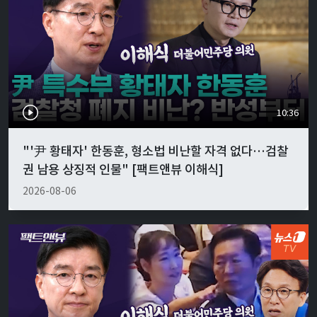
10:36
"'尹 황태자' 한동훈, 형소법 비난할 자격 없다…검찰
권 남용 상징적 인물" [팩트앤뷰 이해식]
2026-08-06