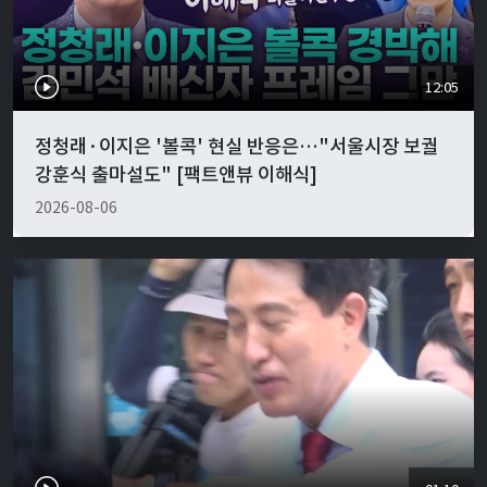
12:05
정청래·이지은 '볼콕' 현실 반응은…"서울시장 보궐
강훈식 출마설도" [팩트앤뷰 이해식]
2026-08-06