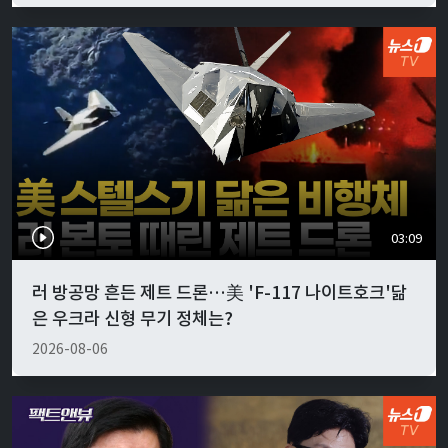
03:09
러 방공망 흔든 제트 드론…美 'F-117 나이트호크'닮
은 우크라 신형 무기 정체는?
2026-08-06