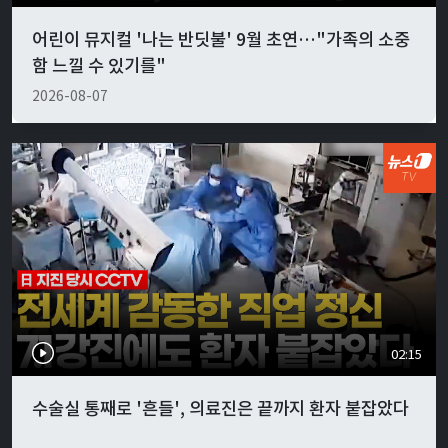
어린이 뮤지컬 '나는 반딧불' 9월 초연…"가족의 소중
함 느낄 수 있기를"
2026-08-07
02:15
수술실 통째로 '흔들', 의료진은 끝까지 환자 붙잡았다