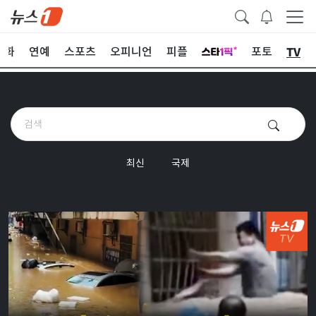
TV
문화
연예
스포츠
오피니언
피플
포토
최신
국제