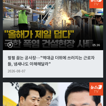
05:36
펄펄 끓는 공사장…"역대급 더위에 쓰러지는 근로자
들, 냄새나도 이해해달라"
2026-08-07