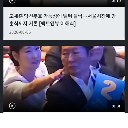
01:10
오세훈 당선무효 가능성에 벌써 들썩…서울시장에 강
훈식까지 거론 [팩트앤뷰 이해식]
2026-08-06
01:01
"경박하다"…정청래·이지은 볼콕 논란 일갈 [팩트앤