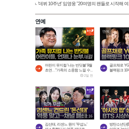
'데뷔 10주년' 임영웅 "20여명의 팬들로 시작해
연예
연예
연예
3:27
어린이 뮤지컬 '나는 반딧불' 9월
골프채로 YG 
초연…"가족의 소중함 느낄 수...
블랙핑크 10주
2일 전
연예
연예
2:16
김선태, 리센느 원이 '무섭노'
방탄소년단(B