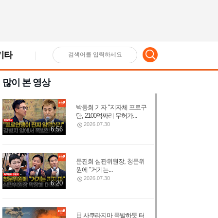
기타
검
많이 본 영상
색
박동희 기자 "지자체 프로구
어
단, 2100억짜리 무허가...
2026.07.30
6:56
입
문진희 심판위원장, 청문위
원에 "거기는...
력
2026.07.30
6:20
日 사쿠라지마 폭발하듯 터