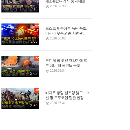
재소환했다가 역풍 제대로...
2026.07.30
2:16
모스크바 중심부 폭탄 폭발,
러시아 우주군 총 사령관...
2026.08.02
3:05
푸틴 별장 코앞 휴양지에 드
론 쾅!…러 국민들 공포
2026.08.04
3:03
바다로 풍덩 철조망 뚫고...수
천 명 모로코인 탈출 현장
2026.07.31
2:59
오세훈 당선무효 가능성에
벌써 들썩…서울시장에...