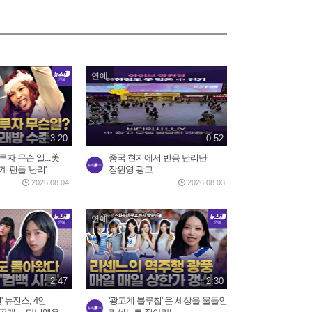
3일 전
1:10
美, 이란에 '2주 대공습' 카드
연예
만지작…"미사일 역량...
2026.07.30
2:20
3:20
0:52
5시간 밤샘 '필버' 나경
원…"IMF에 이은 JMF...
자 무슨 일...美
중국 현지에서 반응 난리난
2026.07.31
 팬들 '난리'
장원영 광고
15:23
2026.08.04
2026.08.03
연예
중국 현지에서 반응 난리난
장원영 광고
2026.08.03
0:52
2:47
2:30
트럼프 “이란 두들겨 팰 것”…
' 뉴진스, 4인
'광고계 블루칩' 온 세상을 물들인
사우디, 이라크·후티...