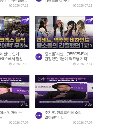
공개→ 다니엘은...
리센느를 잡아라!
2026.07.30
2026.07.22
2026.07.21
3:34
연예
제니, 롤라팔루자 무슨 일...
美 혹평에 전 세계 팬들 '난리'
2026.08.04
3:20
3:04
4:10
 리센느, 인기
'중소돌' 리센느(RESCENE)의
코엑스에서 펼친...
간절했던 1분이 '역주행 기적'...
2026.07.16
2026.07.14
연예
0:41
0:35
에서 엄마랑 눈
주지훈, 핸드프린팅 소감
는
말하랬더니...
2026.07.07
2026.07.07