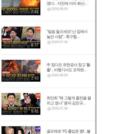
졌다…지진에 이어 화산...
2026.08.05
2:41
"말씀 들으세요! 난 집에서
놀던 사람"...축구협...
2026.07.30
8:37
中 칭다오 유한공사 창고 '활
활'…비행기서도 포착된...
2026.08.03
2:43
최민희 "왜 그렇게 졸전을 펼
치고 졌나" 묻자 김진규...
2026.07.30
9:45
골프채로 YG 출입문 쾅!...블