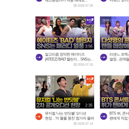
재소환했다가 역풍 제대로...
어워즈 '보이
2026.07.30
연예
연예
3:56
알고리즘 장악한 에이티즈
리센느 코엑스
(ATEEZ) 'BAD' 챌린지... SNS는...
열창...관객들 
2026.07.20
연예
연예
2:35
뮤지컬 '나는 반딧불' 오디션
BTS 뷔, 콘
현장…'끼 똘똘 뭉친' 참가자 몰려
팬에게 직접 
2026.07.14