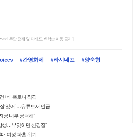
ts reserved. 무단 전재 및 재배포, AI학습 이용 금지.]
oices
#칸영화제
#라시네프
#양숙형
건 너" 폭로녀 직격
에 잘 있어"…유튜브서 언급
자궁 내부 궁금해"
㎏ 남성…부딪히면 신경질"
30대 여성 파혼 위기