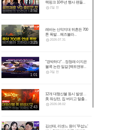
랙핑크 10주년 행사 팬들...
2일 전
3:52
레바논 산악지대 뒤흔든 700
톤 폭발…헤즈볼라...
2026.07.31
3:25
"경박하다"…정청래·이지은
볼콕 논란 일갈 [팩트앤뷰...
3일 전
1:01
12개 대형산불 동시 발생…
美 워싱턴, 집 버리고 탈출...
2026.08.02
2:43
김선태, 리센느 원이 '무섭노'