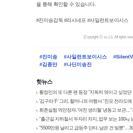
을 통해 확인할 수 있습니다.
#진미송감독 #라시네프 #사일런트보이시스
[Copyright ⓒ 뉴스1. All righ
#진미송
#사일런트보이시스
#SilentV
#김종만
#나딘미송진
핫뉴스
황정민의 또 다른 팬 등장 "지독히 엮이고 싶었던 
'김구라子' 그리, 할머니외 여행서 "친모 전라도
회춘실험 억만장자, '여친 생리혈' 냉동고 보관…"
"출근길 지하철서 두자리 차지, 업무 보는 100
"5500만원 날리고 급등주 단타, 남은 건 빚뿐"…