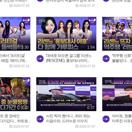
콧' 선언한 이유는?
콘서트장서 덕질하다 깜짝 포착
완전체 모습 
2026.07.29
2026.07.27
연예
연예
3:30
1:54
에서 '프리티걸'
'대세로 떠오른 걸그룹' 리센느
'역주행 신화'
떼창, '레미니'에...
(RESCENE), 홍보대사까지...
불붙었다... 
2026.07.16
2026.07.16
연예
연예
1:32
0:37
서트 중 장애인
사진 찍자 했더니...허리 꺾는
아이유, 청룡
다가갔다…하트로...
이광수와, 드러누운 이수지
마주친 이유
2026.07.07
2026.07.07