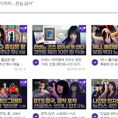
 여기까지…진심 감사"
연예
연예
3:52
2:20
출입문 쾅!...
리센느 역주행에 굿즈도 웃돈
제니, 롤라팔루
년 행사 팬들...
거래, 인형 10만원·사인 포카...
혹평에 전 세계
2일 전
2026.08.05
연예
연예
2:09
1:58
TS), 美 그래미
BTS 정국, 스트레이 키즈
'엇갈린 4주년