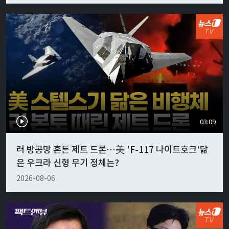
03:09
러 방공망 흔든 제트 드론…美 'F-117 나이트호크'닮
은 우크라 신형 무기 정체는?
2026-08-06