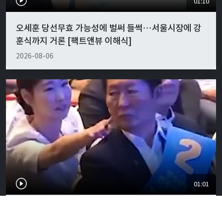
01:10
오세훈 당선무효 가능성에 벌써 들썩…서울시장에 강
훈식까지 거론 [팩트앤뷰 이해식]
2026-08-06
01:01
"경박하다"…정청래·이지은 볼콕 논란 일갈 [팩트앤