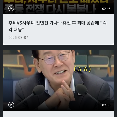
02:46
후티VS사우디 전면전 가나…휴전 후 최대 공습에 "즉
각 대응"
2026-08-07
02:06