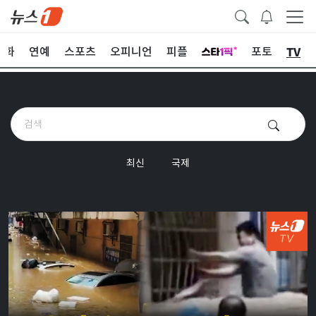
TV
문화
연예
스포츠
오피니언
피플
포토
최신
국제