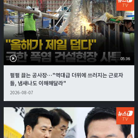
05:36
펄펄 끓는 공사장…"역대급 더위에 쓰러지는 근로자
들, 냄새나도 이해해달라"
2026-08-07