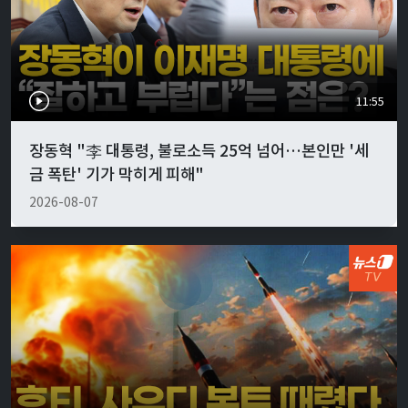
11:55
장동혁 "李 대통령, 불로소득 25억 넘어…본인만 '세
금 폭탄' 기가 막히게 피해"
2026-08-07