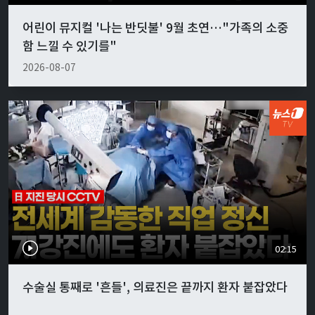
어린이 뮤지컬 '나는 반딧불' 9월 초연…"가족의 소중
함 느낄 수 있기를"
2026-08-07
02:15
수술실 통째로 '흔들', 의료진은 끝까지 환자 붙잡았다