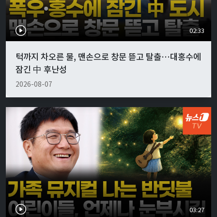
02:33
턱까지 차오른 물, 맨손으로 창문 뜯고 탈출…대홍수에
잠긴 中 후난성
2026-08-07
03:27