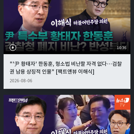
10:36
"'尹 황태자' 한동훈, 형소법 비난할 자격 없다…검찰
권 남용 상징적 인물" [팩트앤뷰 이해식]
2026-08-06