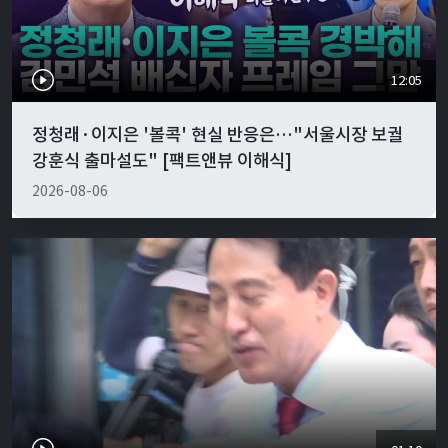
12:05
정청래·이지은 '볼콕' 현실 반응은…"서울시장 보궐
강훈식 출마설도" [팩트앤뷰 이해식]
2026-08-06