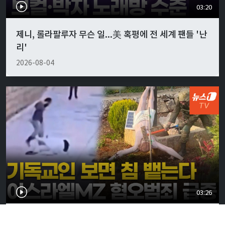
03:20
제니, 롤라팔루자 무슨 일...美 혹평에 전 세계 팬들 '난
리'
2026-08-04
03:26
"교회 다녀?" 묻고 침 뱉는 이스라엘 10대들…반기독