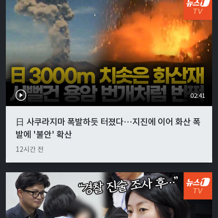
02:41
日 사쿠라지마 폭발하듯 터졌다…지진에 이어 화산 폭
발에 '불안' 확산
12시간 전