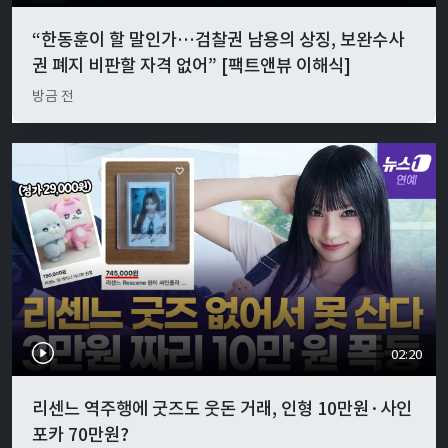
“한동훈이 할 말인가…검찰권 남용의 상징, 보완수사
권 폐지 비판할 자격 없어” [팩트앤뷰 이해식]
방금 전
02:20
리센느 역주행에 굿즈도 웃돈 거래, 인형 10만원·사인
포카 70만원?