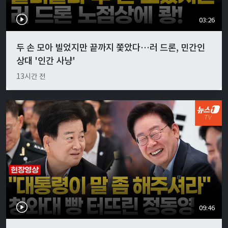
03:26
두 손 모아 빌었지만 끝까지 쫓았다…러 드론, 민간인
상대 '인간 사냥'
13시간 전
09:46