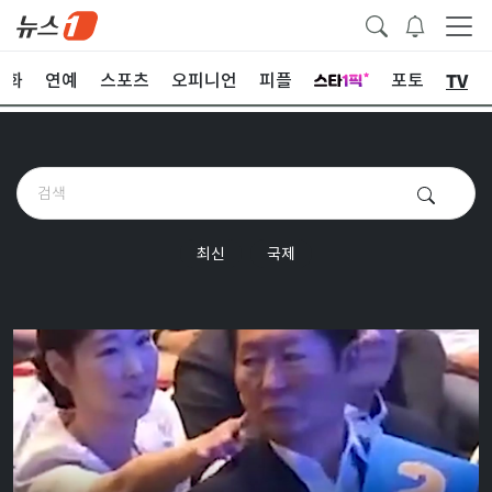
TV
문화
연예
스포츠
오피니언
피플
포토
최신
국제