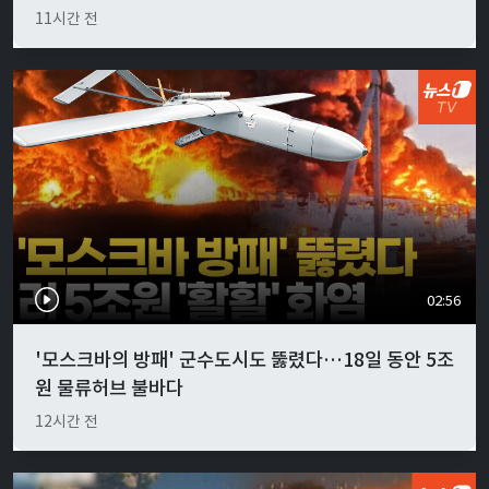
11시간 전
02:56
'모스크바의 방패' 군수도시도 뚫렸다…18일 동안 5조
원 물류허브 불바다
12시간 전