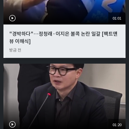
01:01
"경박하다"…정청래·이지은 볼콕 논란 일갈 [팩트앤
뷰 이해식]
방금 전
01:20