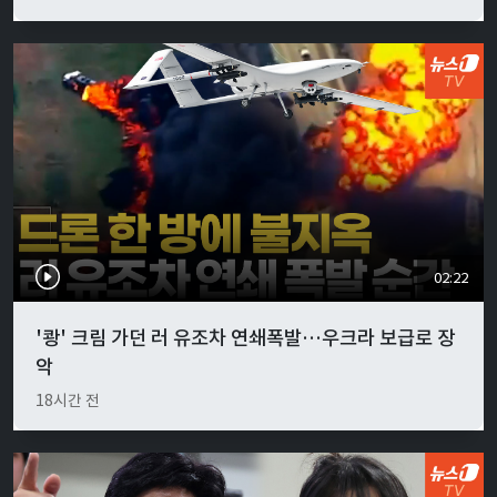
02:22
'쾅' 크림 가던 러 유조차 연쇄폭발…우크라 보급로 장
악
18시간 전