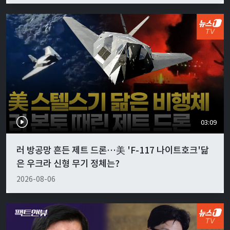
03:09
러 방공망 흔든 제트 드론…美 'F-117 나이트호크'닮
은 우크라 신형 무기 정체는?
2026-08-06