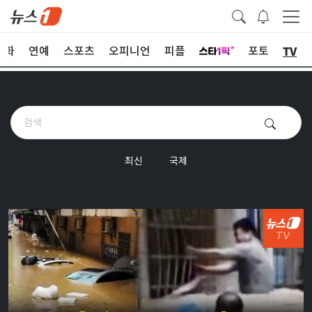
TV
문화
연예
스포츠
오피니언
피플
포토
최신
국제