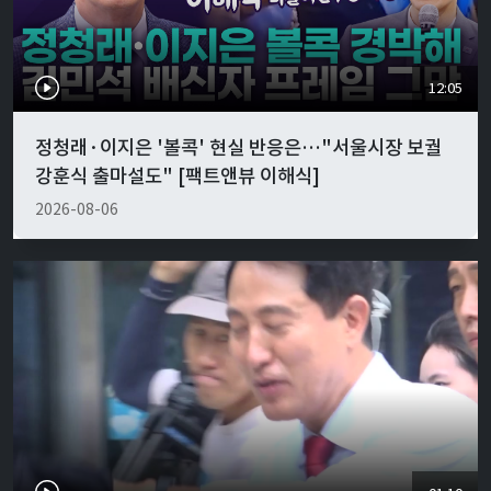
12:05
정청래·이지은 '볼콕' 현실 반응은…"서울시장 보궐
강훈식 출마설도" [팩트앤뷰 이해식]
2026-08-06