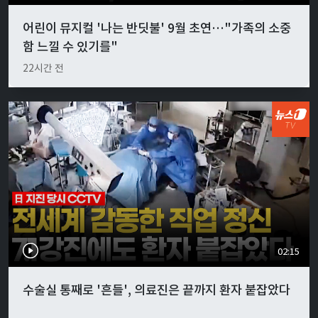
어린이 뮤지컬 '나는 반딧불' 9월 초연…"가족의 소중
함 느낄 수 있기를"
22시간 전
02:15
수술실 통째로 '흔들', 의료진은 끝까지 환자 붙잡았다