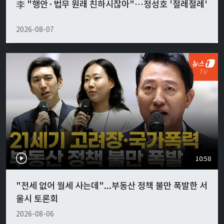
李 "행안·법무 원래 친하시잖아"…정성호 '절레절레'
2026-08-07
10:58
"전세 없어 월세 사는데"...부동산 정책 불만 폭발한 서
울시 토론회
2026-08-06