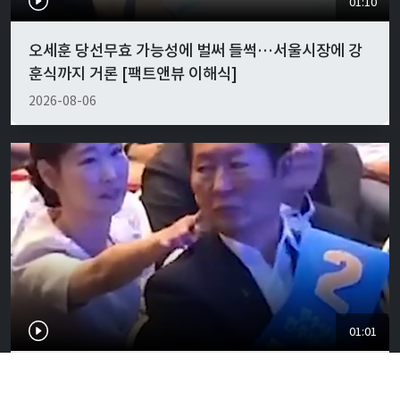
01:10
오세훈 당선무효 가능성에 벌써 들썩…서울시장에 강
훈식까지 거론 [팩트앤뷰 이해식]
2026-08-06
01:01
"경박하다"…정청래·이지은 볼콕 논란 일갈 [팩트앤