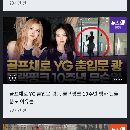
23시간 전
03:52
골프채로 YG 출입문 쾅!...블랙핑크 10주년 행사 팬들
분노 이유는
23시간 전