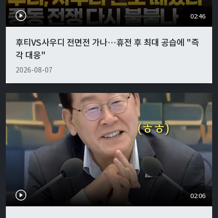
02:46
후티VS사우디 전면전 가나…휴전 후 최대 공습에 "즉
각 대응"
2026-08-07
02:06