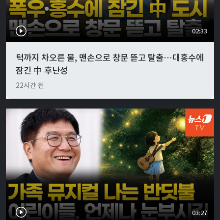
02:33
턱까지 차오른 물, 맨손으로 창문 뜯고 탈출…대홍수에
잠긴 中 후난성
22시간 전
03:27