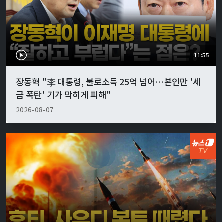
11:55
장동혁 "李 대통령, 불로소득 25억 넘어…본인만 '세
금 폭탄' 기가 막히게 피해"
2026-08-07