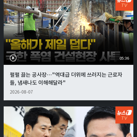
05:36
펄펄 끓는 공사장…"역대급 더위에 쓰러지는 근로자
들, 냄새나도 이해해달라"
2026-08-07