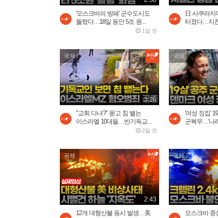
'모스크바의 방패' 군수도시도
日 사쿠라지
뚫렸다…18일 동안 5조 원...
터졌다…지진에
1일 전
국제
국제
3:26
"교회 다녀?" 묻고 침 뱉는
'여성 징집' 
이스라엘 10대들…반기독교...
군복무…'나라지
2일 전
국제
국제
2:43
12개 대형산불 동시 발생…美
모스크바 중심