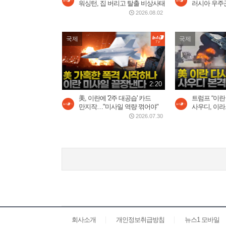
워싱턴, 집 버리고 탈출 비상사태
러시아 우주군
2026.08.02
국제
국제
2:20
美, 이란에 '2주 대공습' 카드
트럼프 “이란
만지작…"미사일 역량 꺾어야"
사우디, 이라크
2026.07.30
회사소개
개인정보취급방침
뉴스1 모바일