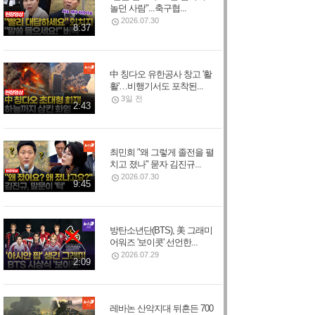
놀던 사람"...축구협...
2026.07.30
8:37
中 칭다오 유한공사 창고 '활
활'…비행기서도 포착된...
3일 전
2:43
최민희 "왜 그렇게 졸전을 펼
치고 졌나" 묻자 김진규...
2026.07.30
9:45
방탄소년단(BTS), 美 그래미
어워즈 '보이콧' 선언한...
2026.07.29
2:09
레바논 산악지대 뒤흔든 700