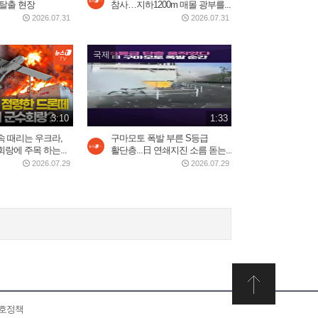
 탈출 현장
참사…지하1200m 매몰 광부를...
2026.07.30
8:13
2026.07.31
2026.07.31
국제
日 규슈 7.1 강진에 쓰나미 주
의보…부울경까지 흔들렸다
2026.07.28
1:35
3:10
1:33
속 때리는 우크라,
구마모토 폭발 부른 S등급
랑에 주목 하는...
활단층...日 연쇄지진 소름 돋는...
2026.07.29
2026.07.29
보호정책