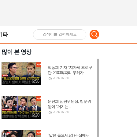
기타
검
많이 본 영상
색
박동희 기자 "지자체 프로구
어
단, 2100억짜리 무허가...
2026.07.30
6:56
입
문진희 심판위원장, 청문위
원에 "거기는...
력
2026.07.30
6:20
"말씀 들으세요! 난 집에서