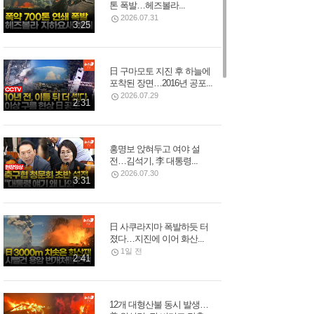
톤 폭발…헤즈볼라...
2026.07.31
3:25
日 구마모토 지진 후 하늘에
포착된 장면…2016년 공포...
2026.07.29
2:31
홍명보 앉혀두고 여야 설
전…김석기, 李 대통령...
2026.07.30
3:31
日 사쿠라지마 폭발하듯 터
졌다…지진에 이어 화산...
1일 전
2:41
12개 대형산불 동시 발생…