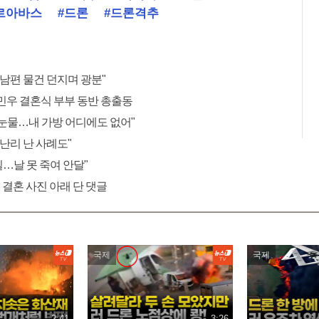
르아바스
#드론
#드론격추
 남편 물건 던지며 광분"
민우 결혼식 부부 동반 총출동
"눈물…내 가방 어디에도 없어"
 난리 난 사례도"
 일…날 못 죽여 안달"
 결혼 사진 아래 단 댓글
국제
국제
2:41
3:26