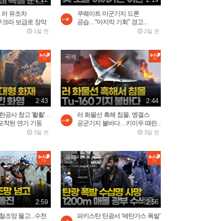
2026.07.31
던 러 유조차
2:59
쿠웨이트 미군기지 드론
크라 보급로 장악
공습…"마지막 기회" 경고...
1일 전
2일 전
美, 이란에 '2주 대공습' 카드
만지작…"미사일 역량...
국제
2026.07.30
2:20
2:43
5시간 밤샘 '필버' 나경
2:44
원…"IMF에 이은 JMF...
한공사 창고 '활활'…
러 화물선 흑해 침몰, 엥겔스
2026.07.31
포착된 연기 기둥
15:23
공군기지 불바다…키이우 때린...
3일 전
3일 전
트럼프 “이란 두들겨 팰 것”…
국제
사우디, 이라크·후티...
2026.07.30
3:34
2:59
2:56
배현진 "마지막으로 사과 기
철조망 뚫고...수천
파키스탄 탄광서 ‘메탄가스 폭발’
회 준다"…홍명보...