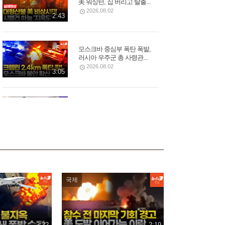
美 워싱턴, 집 버리고 탈출...
2026.08.02
2:43
모스크바 중심부 폭탄 폭발,
러시아 우주군 총 사령관...
2026.08.02
3:05
김선태, 리센느 원이 '무섭노'
재소환했다가 역풍 제대로...
2026.07.30
2:16
푸틴 별장 코앞 휴양지에 드
론 쾅!…러 국민들 공포
2일 전
국제
3:03
바다로 풍덩 철조망 뚫고...수
2:22
천 명 모로코인 탈출 현장
2:19