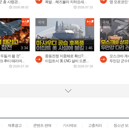
 총 사령관...
폭발…헤즈볼라 지하요새...
명 모로코인
2026.08.02
2026.07.31
국제
국제
3:34
1:46
 두들겨 팰 것”…
중동전쟁 지중해로 확산?…
모스크바 계
·후티 때리며...
이집트서 美 LNG 설비 드론...
두만강 군수회
2026.07.30
2026.07.30
제휴광고
콘텐츠 판매
기사제보
고충처리
청소년 