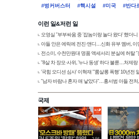
#벙커버스터
#핵시설
#미국
#반다
이런 일&저런 일
오영실 "부부싸움 중 '잡놈이랑 놀다 왔다' 했더니
아들 안은 에릭에 전진·앤디…신화 유부 멤버, 이
전소미, 수천만원대 명품 액세서리 분실에 허탈 
"8살 차 장모·사위, '누나 동생' 하다 불륜…처제랑
'국힘 오디션 심사' 이혁재 "'룸살롱 폭행' 10년전
"남자 바람나 혼자 애 낳았다"…홍서범 아들 전처,
국제
국제
국제
2:56