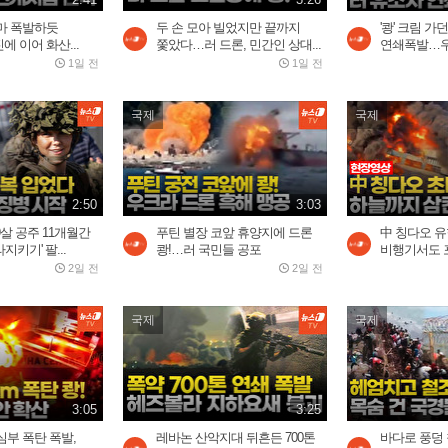
마 폭발하듯
두 손 모아 빌었지만 끝까지
'쾅' 크림 가
 이어 화산...
쫓았다…러 드론, 민간인 상대...
연쇄폭발…우
1일 전
1일 전
국제
국제
2:50
3:03
19살 공주 11개월간
푸틴 별장 코앞 휴양지에 드론
中 칭다오 유
키기' 팔...
쾅!…러 국민들 공포
비행기서도 
2일 전
2일 전
국제
국제
3:05
3:25
부 폭탄 폭발,
레바논 산악지대 뒤흔든 700톤
바다로 풍덩 