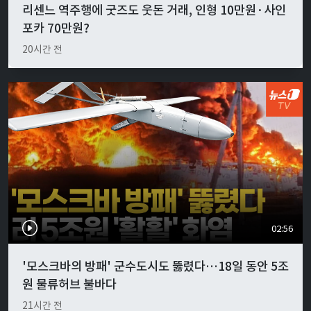
리센느 역주행에 굿즈도 웃돈 거래, 인형 10만원·사인
포카 70만원?
20시간 전
02:56
'모스크바의 방패' 군수도시도 뚫렸다…18일 동안 5조
원 물류허브 불바다
21시간 전