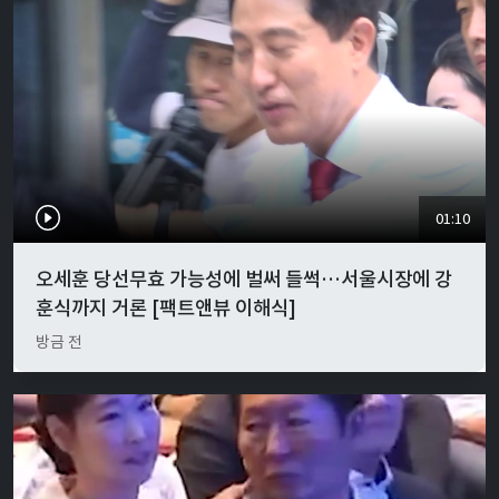
01:10
오세훈 당선무효 가능성에 벌써 들썩…서울시장에 강
훈식까지 거론 [팩트앤뷰 이해식]
방금 전