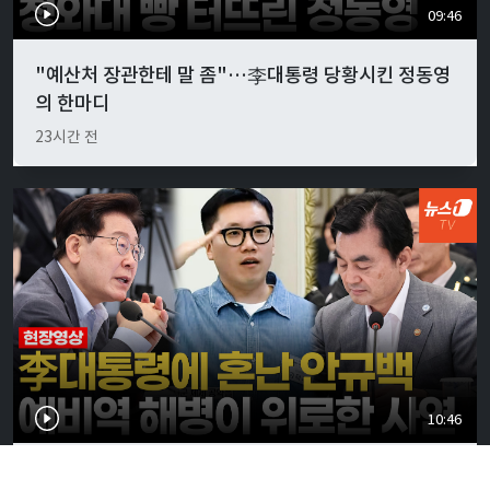
09:46
"예산처 장관한테 말 좀"…李대통령 당황시킨 정동영
의 한마디
23시간 전
10:46
李대통령, 안규백 국방에 "말만 하지 말고 빨리 하라"