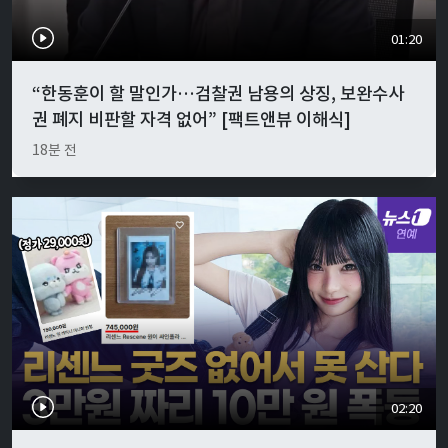
01:20
“한동훈이 할 말인가…검찰권 남용의 상징, 보완수사
권 폐지 비판할 자격 없어” [팩트앤뷰 이해식]
18분 전
02:20