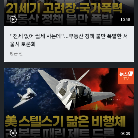
10:58
"전세 없어 월세 사는데"...부동산 정책 불만 폭발한 서
울시 토론회
방금 전
03:09