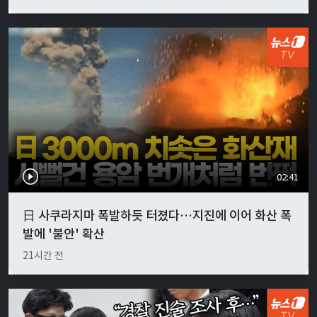
02:41
日 사쿠라지마 폭발하듯 터졌다…지진에 이어 화산 폭
발에 '불안' 확산
21시간 전