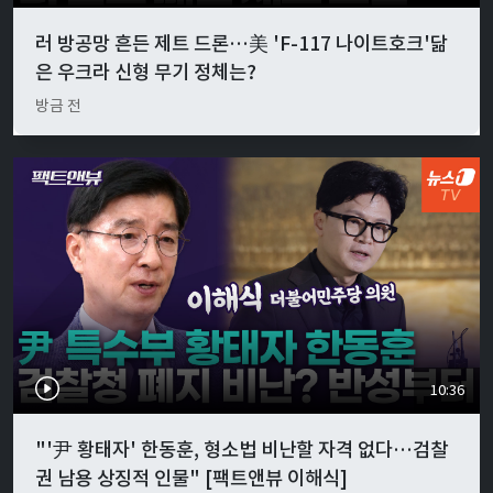
러 방공망 흔든 제트 드론…美 'F-117 나이트호크'닮
은 우크라 신형 무기 정체는?
방금 전
10:36
"'尹 황태자' 한동훈, 형소법 비난할 자격 없다…검찰
권 남용 상징적 인물" [팩트앤뷰 이해식]