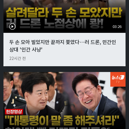
03:26
두 손 모아 빌었지만 끝까지 쫓았다…러 드론, 민간인
상대 '인간 사냥'
22시간 전