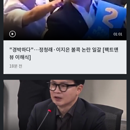
01:01
"경박하다"…정청래·이지은 볼콕 논란 일갈 [팩트앤
뷰 이해식]
18분 전