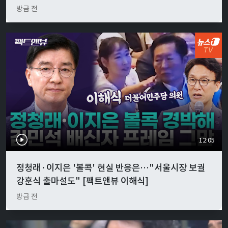
방금 전
12:05
정청래·이지은 '볼콕' 현실 반응은…"서울시장 보궐
강훈식 출마설도" [팩트앤뷰 이해식]
방금 전