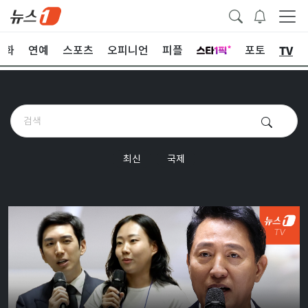
TV
문화
연예
스포츠
오피니언
피플
포토
최신
국제