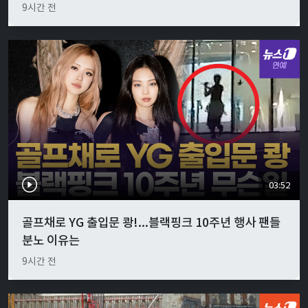
9시간 전
03:52
골프채로 YG 출입문 쾅!...블랙핑크 10주년 행사 팬들
분노 이유는
9시간 전