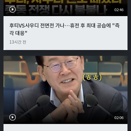
02:46
후티VS사우디 전면전 가나…휴전 후 최대 공습에 "즉
각 대응"
13시간 전
02:06