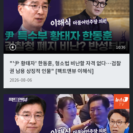
10:36
"'尹 황태자' 한동훈, 형소법 비난할 자격 없다…검찰
권 남용 상징적 인물" [팩트앤뷰 이해식]
2026-08-06