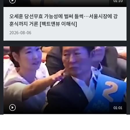
01:10
오세훈 당선무효 가능성에 벌써 들썩…서울시장에 강
훈식까지 거론 [팩트앤뷰 이해식]
2026-08-06
01:01
"경박하다"…정청래·이지은 볼콕 논란 일갈 [팩트앤