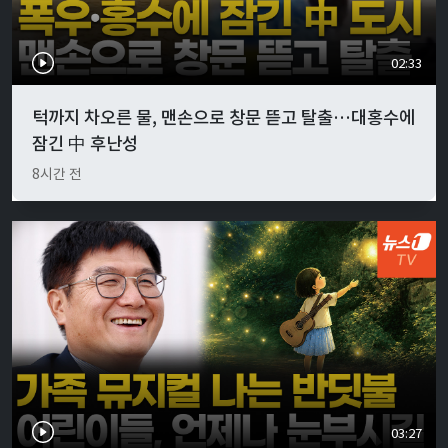
02:33
턱까지 차오른 물, 맨손으로 창문 뜯고 탈출…대홍수에
잠긴 中 후난성
8시간 전
03:27