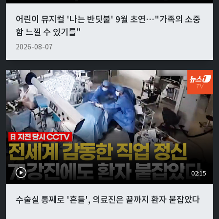
어린이 뮤지컬 '나는 반딧불' 9월 초연…"가족의 소중
함 느낄 수 있기를"
2026-08-07
02:15
수술실 통째로 '흔들', 의료진은 끝까지 환자 붙잡았다