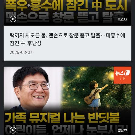
02:33
턱까지 차오른 물, 맨손으로 창문 뜯고 탈출…대홍수에
잠긴 中 후난성
2026-08-07
03:27