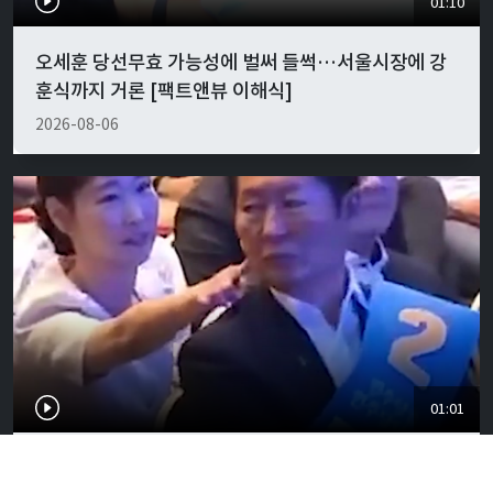
01:10
오세훈 당선무효 가능성에 벌써 들썩…서울시장에 강
훈식까지 거론 [팩트앤뷰 이해식]
2026-08-06
01:01
"경박하다"…정청래·이지은 볼콕 논란 일갈 [팩트앤