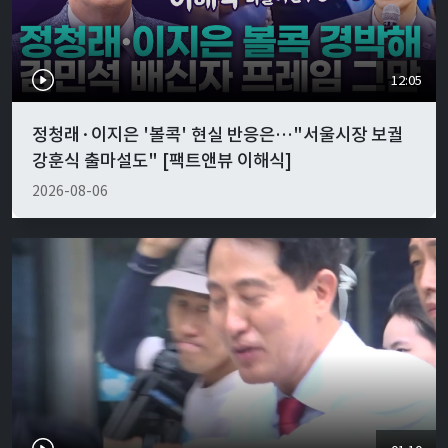
12:05
정청래·이지은 '볼콕' 현실 반응은…"서울시장 보궐
강훈식 출마설도" [팩트앤뷰 이해식]
2026-08-06