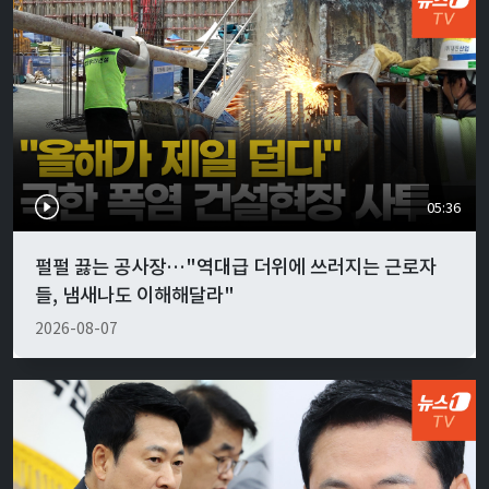
05:36
펄펄 끓는 공사장…"역대급 더위에 쓰러지는 근로자
들, 냄새나도 이해해달라"
2026-08-07