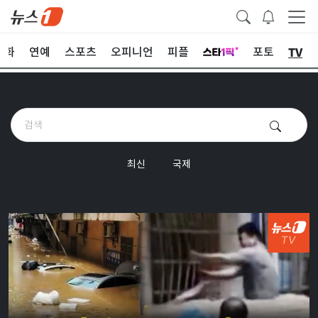
TV
문화
연예
스포츠
오피니언
피플
포토
최신
국제