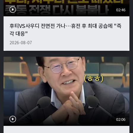
02:46
후티VS사우디 전면전 가나…휴전 후 최대 공습에 "즉
각 대응"
2026-08-07
02:06