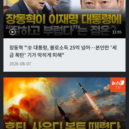
11:55
장동혁 "李 대통령, 불로소득 25억 넘어…본인만 '세
금 폭탄' 기가 막히게 피해"
2026-08-07