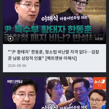
10:36
"'尹 황태자' 한동훈, 형소법 비난할 자격 없다…검찰
권 남용 상징적 인물" [팩트앤뷰 이해식]
2026-08-06