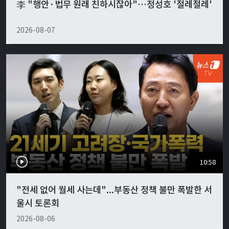
李 "행안·법무 원래 친하시잖아"…정성호 '절레절레'
2026-08-07
10:58
"전세 없어 월세 사는데"...부동산 정책 불만 폭발한 서
울시 토론회
2026-08-06