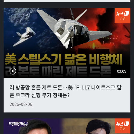
03:09
러 방공망 흔든 제트 드론…美 'F-117 나이트호크'닮
은 우크라 신형 무기 정체는?
2026-08-06