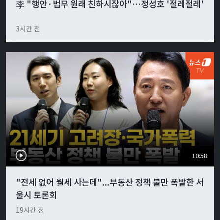
李 "행안·법무 원래 친하시잖아"…정성호 '절레절레'
3시간 전
10:58
"전세 없어 월세 사는데"...부동산 정책 불만 폭발한 서
울시 토론회
19시간 전