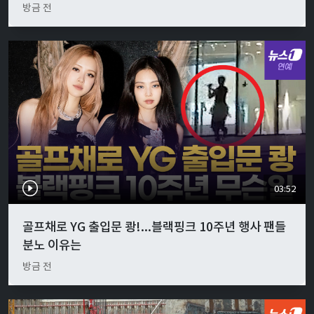
방금 전
03:52
골프채로 YG 출입문 쾅!...블랙핑크 10주년 행사 팬들
분노 이유는
방금 전