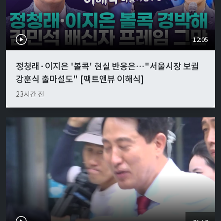
12:05
정청래·이지은 '볼콕' 현실 반응은…"서울시장 보궐
강훈식 출마설도" [팩트앤뷰 이해식]
23시간 전