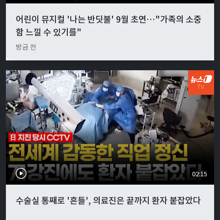
어린이 뮤지컬 '나는 반딧불' 9월 초연…"가족의 소중
함 느낄 수 있기를"
방금 전
02:15
수술실 통째로 '흔들', 의료진은 끝까지 환자 붙잡았다