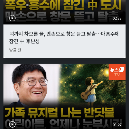
02:33
턱까지 차오른 물, 맨손으로 창문 뜯고 탈출…대홍수에
잠긴 中 후난성
방금 전
03:27