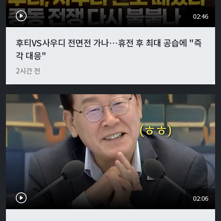
02:46
후티VS사우디 전면전 가나…휴전 후 최대 공습에 "즉
각 대응"
2시간 전
02:06