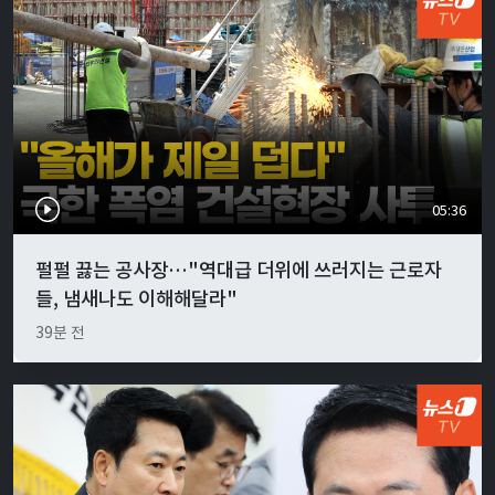
05:36
펄펄 끓는 공사장…"역대급 더위에 쓰러지는 근로자
들, 냄새나도 이해해달라"
39분 전