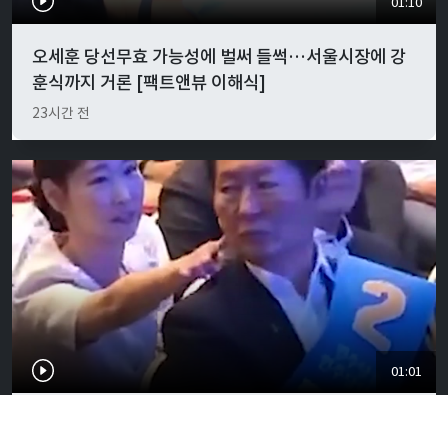
01:10
오세훈 당선무효 가능성에 벌써 들썩…서울시장에 강
훈식까지 거론 [팩트앤뷰 이해식]
23시간 전
01:01
"경박하다"…정청래·이지은 볼콕 논란 일갈 [팩트앤