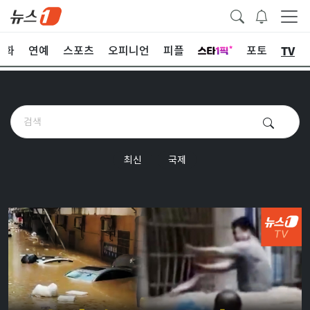
TV
문화
연예
스포츠
오피니언
피플
포토
최신
국제