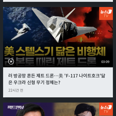
03:09
러 방공망 흔든 제트 드론…美 'F-117 나이트호크'닮
은 우크라 신형 무기 정체는?
22시간 전