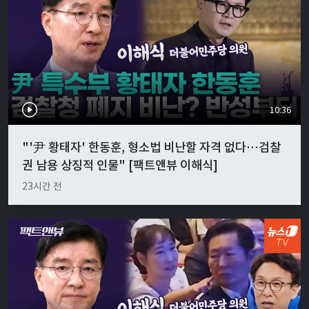
10:36
"'尹 황태자' 한동훈, 형소법 비난할 자격 없다…검찰
권 남용 상징적 인물" [팩트앤뷰 이해식]
23시간 전