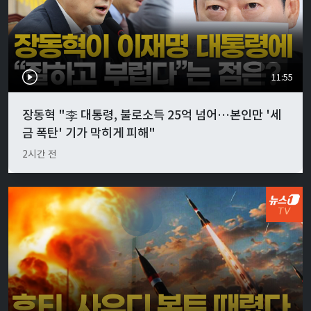
11:55
장동혁 "李 대통령, 불로소득 25억 넘어…본인만 '세
금 폭탄' 기가 막히게 피해"
2시간 전