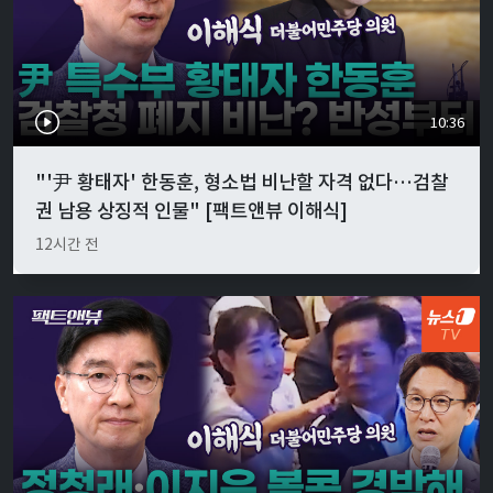
10:36
"'尹 황태자' 한동훈, 형소법 비난할 자격 없다…검찰
권 남용 상징적 인물" [팩트앤뷰 이해식]
12시간 전