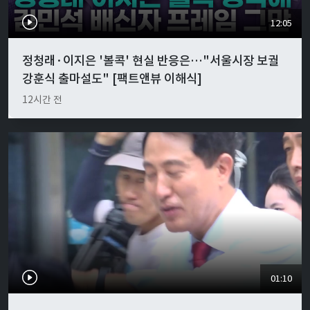
12:05
정청래·이지은 '볼콕' 현실 반응은…"서울시장 보궐
강훈식 출마설도" [팩트앤뷰 이해식]
12시간 전
01:10