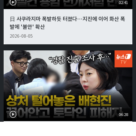
02:41
日 사쿠라지마 폭발하듯 터졌다…지진에 이어 화산 폭
발에 '불안' 확산
2026-08-05
06:28
배현진 "나도 피해자…담당 경찰관, 블로그에 소설처