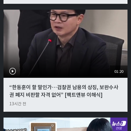
01:20
“한동훈이 할 말인가…검찰권 남용의 상징, 보완수사
권 폐지 비판할 자격 없어” [팩트앤뷰 이해식]
13시간 전