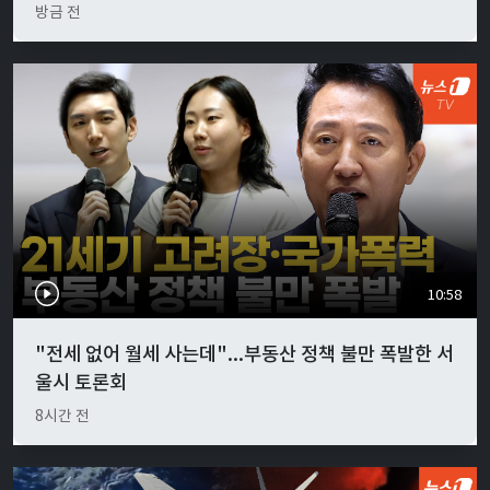
방금 전
10:58
"전세 없어 월세 사는데"...부동산 정책 불만 폭발한 서
울시 토론회
8시간 전