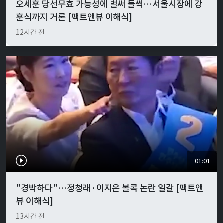
오세훈 당선무효 가능성에 벌써 들썩…서울시장에 강
훈식까지 거론 [팩트앤뷰 이해식]
12시간 전
01:01
"경박하다"…정청래·이지은 볼콕 논란 일갈 [팩트앤
뷰 이해식]
13시간 전