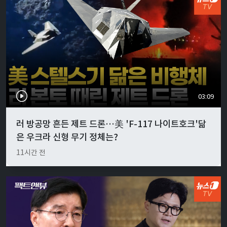
03:09
러 방공망 흔든 제트 드론…美 'F-117 나이트호크'닮
은 우크라 신형 무기 정체는?
11시간 전