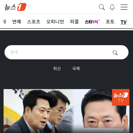
TV
문화
연예
스포츠
오피니언
피플
포토
최신
국제