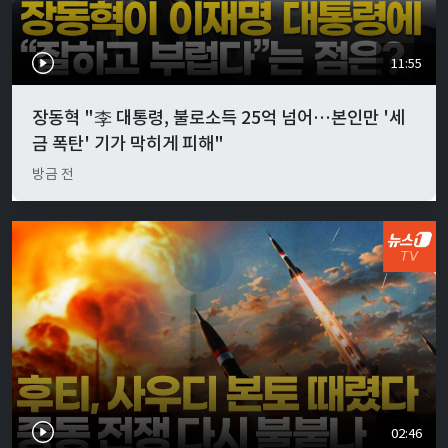
11:55
장동혁 "李 대통령, 불로소득 25억 넘어…본인만 '세
금 폭탄' 기가 막히게 피해"
방금 전
02:46