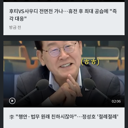
후티VS사우디 전면전 가나…휴전 후 최대 공습에 "즉
각 대응"
방금 전
02:06
李 "행안·법무 원래 친하시잖아"…정성호 '절레절레'