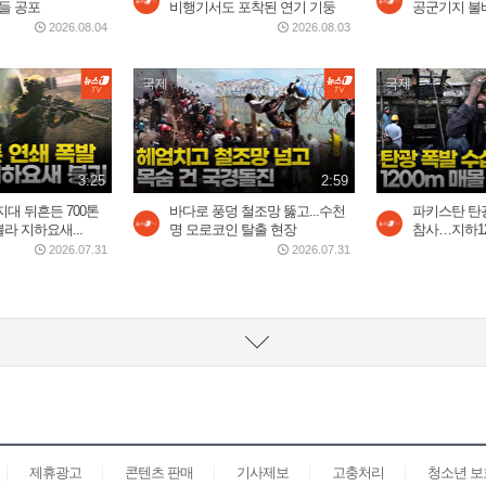
들 공포
비행기서도 포착된 연기 기둥
공군기지 불바
2026.08.04
2026.08.03
국제
국제
3:25
2:59
대 뒤흔든 700톤
바다로 풍덩 철조망 뚫고...수천
파키스탄 탄광
 지하요새...
명 모로코인 탈출 현장
참사…지하120
2026.07.31
2026.07.31
제휴광고
콘텐츠 판매
기사제보
고충처리
청소년 