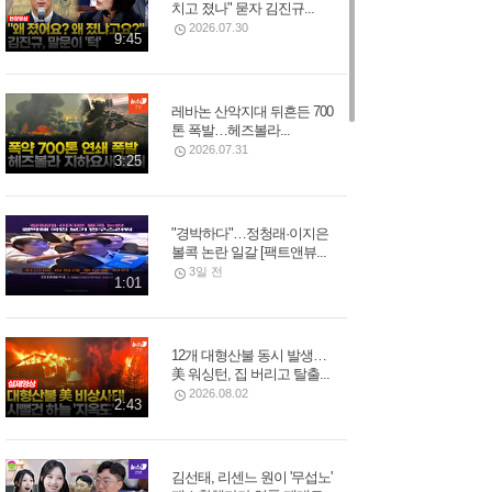
치고 졌나" 묻자 김진규...
2026.07.30
9:45
레바논 산악지대 뒤흔든 700
톤 폭발…헤즈볼라...
2026.07.31
3:25
"경박하다"…정청래·이지은
볼콕 논란 일갈 [팩트앤뷰...
3일 전
1:01
12개 대형산불 동시 발생…
美 워싱턴, 집 버리고 탈출...
2026.08.02
2:43
김선태, 리센느 원이 '무섭노'