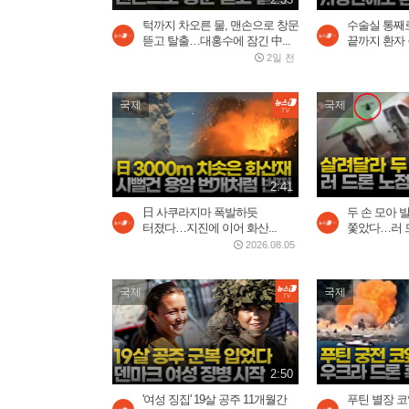
턱까지 차오른 물, 맨손으로 창문
수술실 통째로
뜯고 탈출…대홍수에 잠긴 中...
끝까지 환자
2일 전
국제
국제
2:41
日 사쿠라지마 폭발하듯
두 손 모아 
터졌다…지진에 이어 화산...
쫓았다…러 드
2026.08.05
국제
국제
2:50
'여성 징집' 19살 공주 11개월간
푸틴 별장 