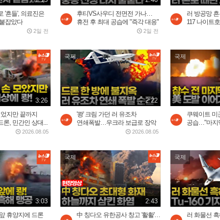
 '흔들', 의료진은
후티VS사우디 전면전 가나…
러 방공망 흔든
 붙잡았다
휴전 후 최대 공습에 "즉각 대응"
117 나이트호
2일 전
2일 전
국제
국제
3:26
2:22
빌었지만 끝까지
'쾅' 크림 가던 러 유조차
쿠웨이트 미
론, 민간인 상대...
연쇄폭발…우크라 보급로 장악
공습…"마지막 
2026.08.05
2026.08.05
국제
국제
3:03
2:43
코앞 휴양지에 드론
中 칭다오 유한공사 창고 '활활'…
러 화물선 흑