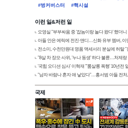
#벙커버스터
#핵시설
이런 일&저런 일
오영실 "부부싸움 중 '잡놈이랑 놀다 왔다' 했더니
아들 안은 에릭에 전진·앤디…신화 유부 멤버, 이
전소미, 수천만원대 명품 액세서리 분실에 허탈 
"8살 차 장모·사위, '누나 동생' 하다 불륜…처제랑
'국힘 오디션 심사' 이혁재 "'룸살롱 폭행' 10년전
"남자 바람나 혼자 애 낳았다"…홍서범 아들 전처,
국제
국제
국제
2:33