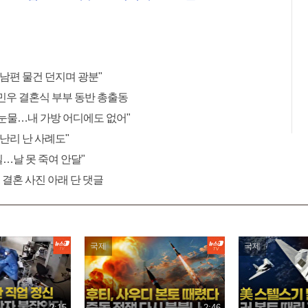
 남편 물건 던지며 광분"
민우 결혼식 부부 동반 총출동
"눈물…내 가방 어디에도 없어"
 난리 난 사례도"
 일…날 못 죽여 안달"
 결혼 사진 아래 단 댓글
국제
국제
2:15
2:46