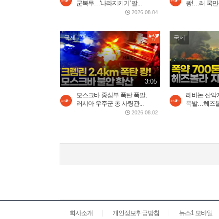
군복무…'나라지키기' 팔...
쾅!…러 국민
2026.08.04
국제
국제
3:05
모스크바 중심부 폭탄 폭발,
레바논 산악지
러시아 우주군 총 사령관...
폭발…헤즈볼라
2026.08.02
회사소개
개인정보취급방침
뉴스1 모바일