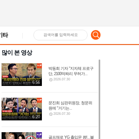
기타
검
많이 본 영상
색
박동희 기자 "지자체 프로구
어
단, 2100억짜리 무허가...
2026.07.30
6:56
입
문진희 심판위원장, 청문위
원에 "거기는...
력
2026.07.30
6:20
골프채로 YG 출입문 쾅!...블