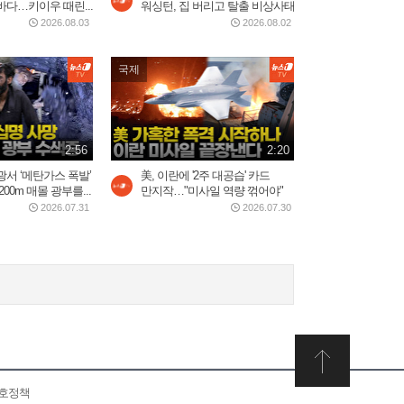
다…키이우 때린...
워싱턴, 집 버리고 탈출 비상사태
2026.07.30
3:34
2026.08.03
2026.08.02
국제
제니, 롤라팔루자 무슨 일...
美 혹평에 전 세계 팬들 '난리'
2026.08.04
3:20
2:56
2:20
서 ‘메탄가스 폭발’
美, 이란에 '2주 대공습' 카드
0m 매몰 광부를...
만지작…"미사일 역량 꺾어야"
2026.07.31
2026.07.30
보호정책