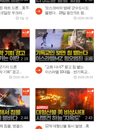
3일 전
 제트 드론…美 'F-
1:10
'모스크바의 방패' 군수도시도
크'닮은 우크라...
뚫렸다…18일 동안 5조 원...
3일 전
2026.08.05
美, 이란에 '2주 대공습' 카드
만지작…"미사일 역량...
국제
2026.07.30
2:20
2:19
5시간 밤샘 '필버' 나경
3:26
원…"IMF에 이은 JMF...
군기지 드론
"교회 다녀?" 묻고 침 뱉는
2026.07.31
기회" 경고...
15:23
이스라엘 10대들…반기독교...
2026.08.04
2026.08.04
중국 현지에서 반응 난리난
국제
장원영 광고
2026.08.03
0:52
2:44
2:43
트럼프 “이란 두들겨 팰 것”…
해 침몰, 엥겔스
12개 대형산불 동시 발생…美
사우디, 이라크·후티...