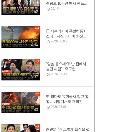
랙핑크 10주년 행사 팬들...
2일 전
3:52
日 사쿠라지마 폭발하듯 터
졌다…지진에 이어 화산...
2026.08.05
2:41
"말씀 들으세요! 난 집에서
놀던 사람"...축구협...
2026.07.30
8:37
中 칭다오 유한공사 창고 '활
활'…비행기서도 포착된...
2026.08.03
2:43
최민희 "왜 그렇게 졸전을 펼