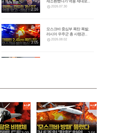
재소환했다가 역풍 제대로...
2026.07.30
2:16
모스크바 중심부 폭탄 폭발,
러시아 우주군 총 사령관...
2026.08.02
3:05
푸틴 별장 코앞 휴양지에 드
론 쾅!…러 국민들 공포
2026.08.04
3:03
바다로 풍덩 철조망 뚫고...수
천 명 모로코인 탈출 현장
2026.07.31
국제
2:59
오세훈 당선무효 가능성에
3:09
벌써 들썩…서울시장에...
2:56