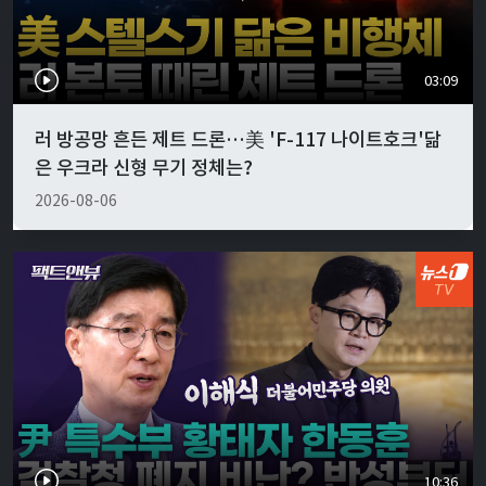
03:09
러 방공망 흔든 제트 드론…美 'F-117 나이트호크'닮
은 우크라 신형 무기 정체는?
2026-08-06
10:36