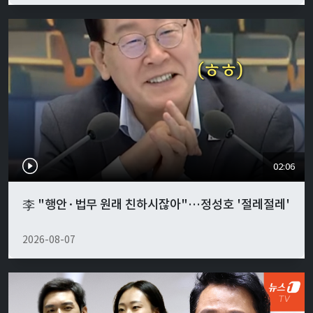
02:06
李 "행안·법무 원래 친하시잖아"…정성호 '절레절레'
2026-08-07