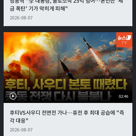
장동혁 "李 대통령, 불로소득 25억 넘어…본인만 '세
금 폭탄' 기가 막히게 피해"
2026-08-07
02:46
후티VS사우디 전면전 가나…휴전 후 최대 공습에 "즉
각 대응"
2026-08-07