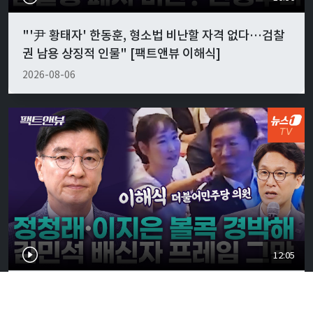
"'尹 황태자' 한동훈, 형소법 비난할 자격 없다…검찰
권 남용 상징적 인물" [팩트앤뷰 이해식]
2026-08-06
12:05
정청래·이지은 '볼콕' 현실 반응은…"서울시장 보궐
강훈식 출마설도" [팩트앤뷰 이해식]