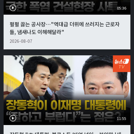
05:36
펄펄 끓는 공사장…"역대급 더위에 쓰러지는 근로자
들, 냄새나도 이해해달라"
2026-08-07
11:55