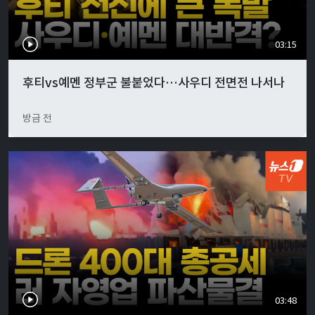
03:15
후티vs예멘 정부군 불붙었다…사우디 전면전 나서나
방금 전
03:48