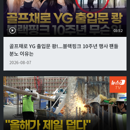
03:52
골프채로 YG 출입문 쾅!...블랙핑크 10주년 행사 팬들
분노 이유는
2026-08-07