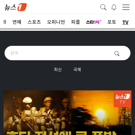
TV
문화
연예
스포츠
오피니언
피플
포토
최신
국제