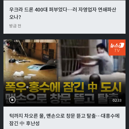
우크라 드론 400대 퍼부었다…러 자영업자 연쇄파산
오나?
방금 전
02:33
턱까지 차오른 물, 맨손으로 창문 뜯고 탈출…대홍수에
잠긴 中 후난성