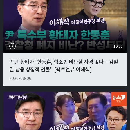
10:36
"'尹 황태자' 한동훈, 형소법 비난할 자격 없다…검찰
권 남용 상징적 인물" [팩트앤뷰 이해식]
2026-08-06