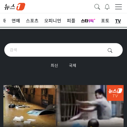
TV
문화
연예
스포츠
오피니언
피플
포토
최신
국제