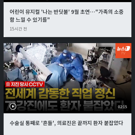
어린이 뮤지컬 '나는 반딧불' 9월 초연…"가족의 소중
함 느낄 수 있기를"
15시간 전
02:15
수술실 통째로 '흔들', 의료진은 끝까지 환자 붙잡았다