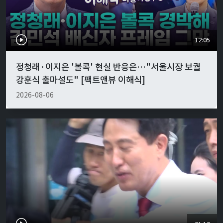
12:05
정청래·이지은 '볼콕' 현실 반응은…"서울시장 보궐
강훈식 출마설도" [팩트앤뷰 이해식]
2026-08-06