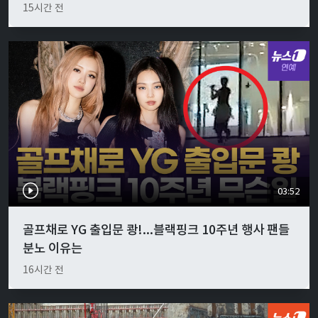
15시간 전
03:52
골프채로 YG 출입문 쾅!...블랙핑크 10주년 행사 팬들
분노 이유는
16시간 전