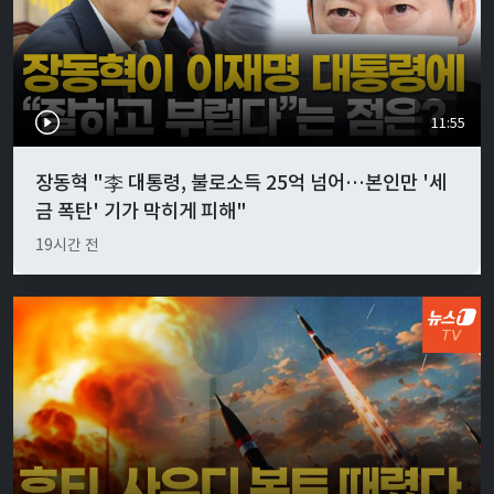
11:55
장동혁 "李 대통령, 불로소득 25억 넘어…본인만 '세
금 폭탄' 기가 막히게 피해"
19시간 전