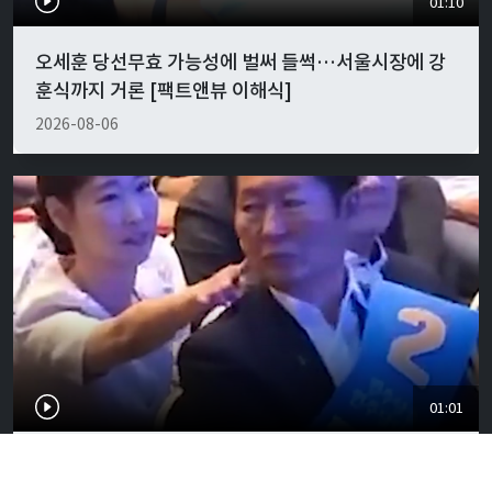
01:10
오세훈 당선무효 가능성에 벌써 들썩…서울시장에 강
훈식까지 거론 [팩트앤뷰 이해식]
2026-08-06
01:01
"경박하다"…정청래·이지은 볼콕 논란 일갈 [팩트앤