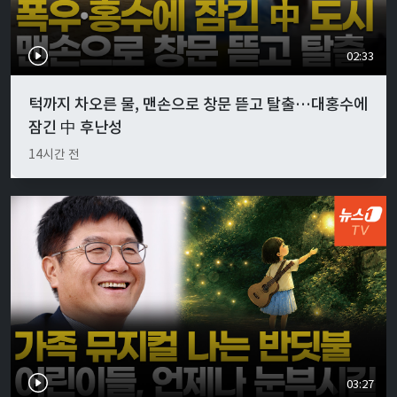
02:33
턱까지 차오른 물, 맨손으로 창문 뜯고 탈출…대홍수에
잠긴 中 후난성
14시간 전
03:27