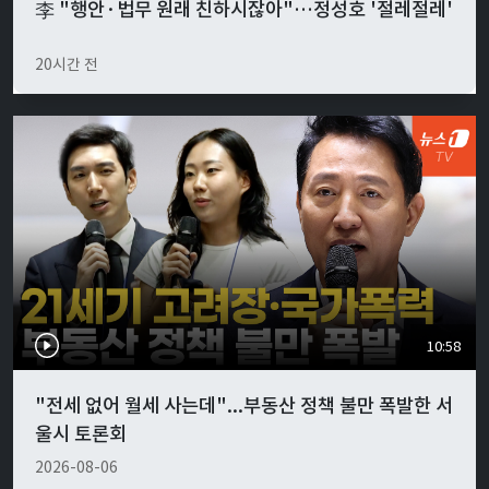
李 "행안·법무 원래 친하시잖아"…정성호 '절레절레'
20시간 전
10:58
"전세 없어 월세 사는데"...부동산 정책 불만 폭발한 서
울시 토론회
2026-08-06