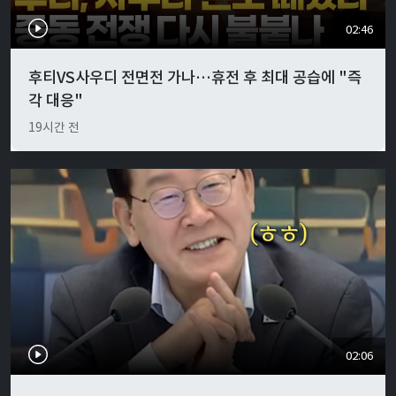
02:46
후티VS사우디 전면전 가나…휴전 후 최대 공습에 "즉
각 대응"
19시간 전
02:06