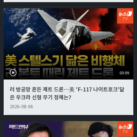
03:09
러 방공망 흔든 제트 드론…美 'F-117 나이트호크'닮
은 우크라 신형 무기 정체는?
2026-08-06