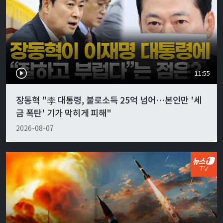
11:55
장동혁 "李 대통령, 불로소득 25억 넘어…본인만 '세
금 폭탄' 기가 막히게 피해"
2026-08-07