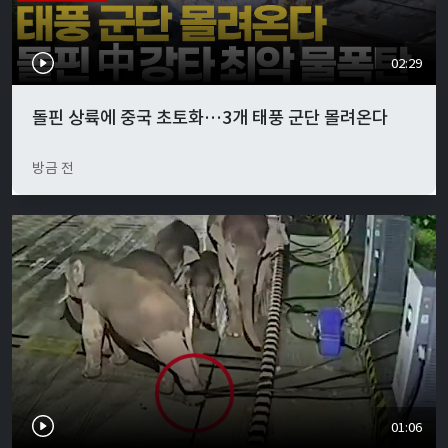
02:29
돌핀 상륙에 중국 초토화…3개 태풍 군단 몰려온다
방금 전
01:06