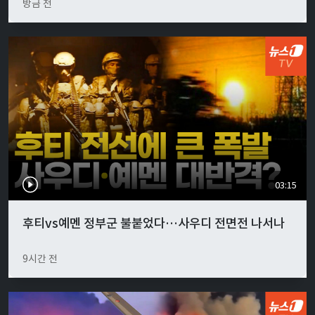
방금 전
03:15
후티vs예멘 정부군 불붙었다…사우디 전면전 나서나
9시간 전