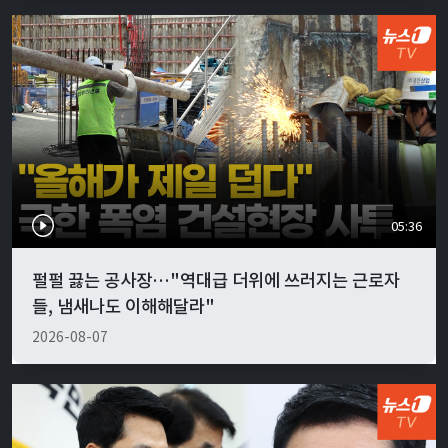
05:36
펄펄 끓는 공사장…"역대급 더위에 쓰러지는 근로자
들, 냄새나도 이해해달라"
2026-08-07