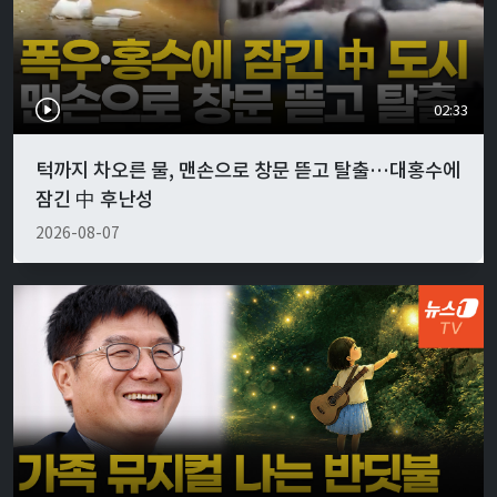
02:33
턱까지 차오른 물, 맨손으로 창문 뜯고 탈출…대홍수에
잠긴 中 후난성
2026-08-07