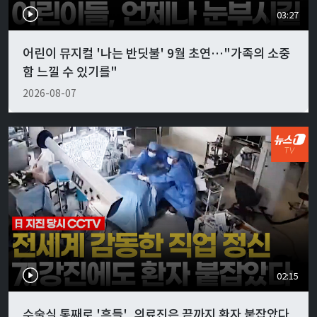
03:27
어린이 뮤지컬 '나는 반딧불' 9월 초연…"가족의 소중
함 느낄 수 있기를"
2026-08-07
02:15
수술실 통째로 '흔들', 의료진은 끝까지 환자 붙잡았다