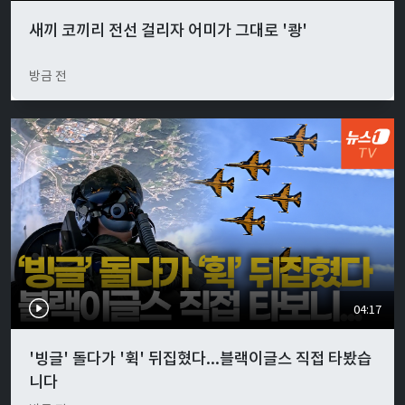
새끼 코끼리 전선 걸리자 어미가 그대로 '쾅'
방금 전
04:17
'빙글' 돌다가 '휙' 뒤집혔다...블랙이글스 직접 타봤습
니다