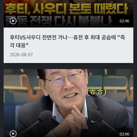
02:46
후티VS사우디 전면전 가나…휴전 후 최대 공습에 "즉
각 대응"
2026-08-07
02:06