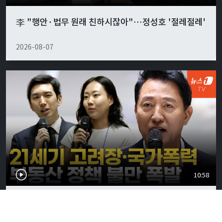
李 "행안·법무 원래 친하시잖아"…정성호 '절레절레'
2026-08-07
10:58
"전세 없어 월세 사는데"...부동산 정책 불만 폭발한 서
울시 토론회