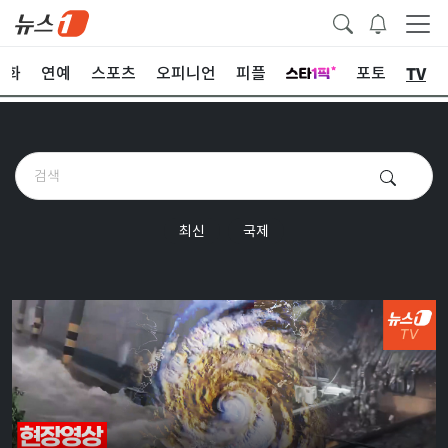
TV
문화
연예
스포츠
오피니언
피플
포토
최신
국제