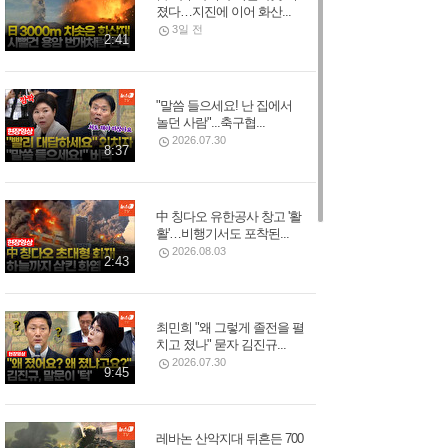
졌다…지진에 이어 화산...
3일 전
2:41
"말씀 들으세요! 난 집에서
놀던 사람"...축구협...
2026.07.30
8:37
中 칭다오 유한공사 창고 '활
활'…비행기서도 포착된...
2026.08.03
2:43
최민희 "왜 그렇게 졸전을 펼
치고 졌나" 묻자 김진규...
2026.07.30
9:45
레바논 산악지대 뒤흔든 700