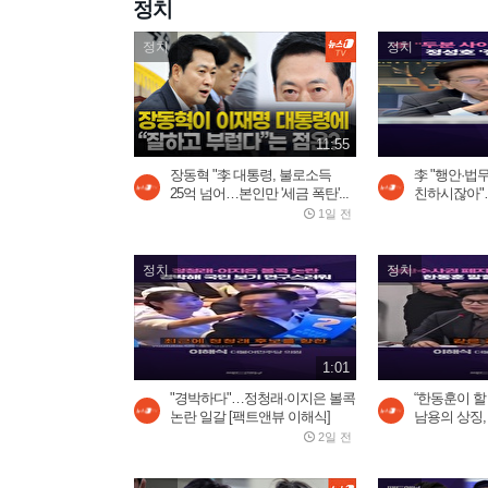
정치
정치
정치
11:55
장동혁 "李 대통령, 불로소득
李 "행안·법
25억 넘어…본인만 '세금 폭탄'...
친하시잖아"…
1일 전
정치
정치
1:01
"경박하다"…정청래·이지은 볼콕
“한동훈이 
논란 일갈 [팩트앤뷰 이해식]
남용의 상징,
2일 전