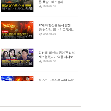
톤 폭발…헤즈볼라...
2026.07.31
3:25
12개 대형산불 동시 발생…
美 워싱턴, 집 버리고 탈출...
2026.08.02
2:43
김선태, 리센느 원이 '무섭노'
재소환했다가 역풍 제대로...
2026.07.30
2:16
모스크바 중심부 폭탄 폭발,
러시아 우주군 총 사령관...
2026.08.02
3:05
푸틴 별장 코앞 휴양지에 드