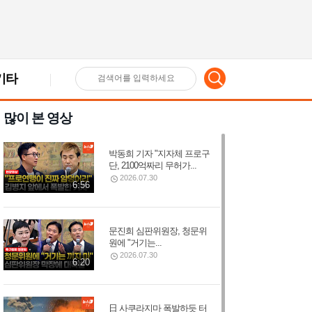
기타
검
많이 본 영상
색
박동희 기자 "지자체 프로구
어
단, 2100억짜리 무허가...
2026.07.30
6:56
입
문진희 심판위원장, 청문위
원에 "거기는...
력
2026.07.30
6:20
日 사쿠라지마 폭발하듯 터