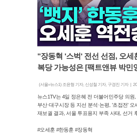
"장동혁 '스벅' 전선 선점, 오
복당 가능성은 [팩트앤뷰 박민영
(서울=뉴스1) 조윤형 기자, 신성철 기자, 구경진 기자 | 2026-
뉴스1TV는 4일 정은혜 전 더불어민주당 의원,
부산·대구시장 등 지선 분석·논평, '초접전'
재보궐 결과, 서울 투표용지 부족 사태, 선거 
#오세훈 #한동훈 #장동혁