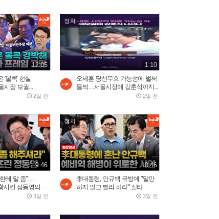
론 쾅!…러 국민들 공포
2026.08.04
3:03
정치
바다로 풍덩 철조망 뚫고...수
천 명 모로코인 탈출 현장
12:05
1:10
2026.07.31
2:59
 '볼콕' 현실
오세훈 당선무효 가능성에 벌써
시장 보궐...
들썩…서울시장에 강훈식까지...
2일 전
2일 전
美, 이란에 '2주 대공습' 카드
만지작…"미사일 역량...
2026.07.30
정치
2:20
5시간 밤샘 '필버' 나경
원…"IMF에 이은 JMF...
9:46
10:46
2026.07.31
15:23
한테 말 좀"…
李대통령, 안규백 국방에 "말만
시킨 정동영의...
하지 말고 빨리 하라" 질타
3일 전
3일 전
오세훈 당선무효 가능성에
벌써 들썩…서울시장에...