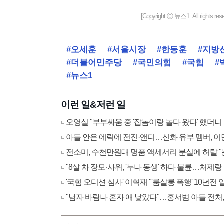
[Copyright ⓒ 뉴스1. All righ
#오세훈
#서울시장
#한동훈
#지방
#더불어민주당
#국민의힘
#국힘
#
#뉴스1
이런 일&저런 일
오영실 "부부싸움 중 '잡놈이랑 놀다 왔다' 했더니
아들 안은 에릭에 전진·앤디…신화 유부 멤버, 이
전소미, 수천만원대 명품 액세서리 분실에 허탈 
"8살 차 장모·사위, '누나 동생' 하다 불륜…처제랑
'국힘 오디션 심사' 이혁재 "'룸살롱 폭행' 10년전
"남자 바람나 혼자 애 낳았다"…홍서범 아들 전처,