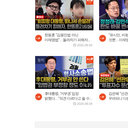
정치
정치
25:26
한동훈 "김용민법 아닌
"유시민, 비
이재명법"…돌려차기 피해자...
것뿐…이재명 
2026.08.04
정치
정치
4:29
李대통령, '거부권' 입장
김은혜 "선관
밝혔다…"의견 다르다고 쓸 수...
우려되니 다른
2026.08.04