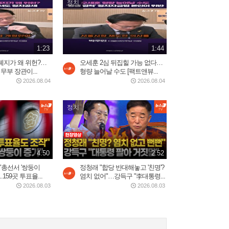
정치
2일 전
1:10
트럼프 “이란 두들겨 팰 것”…
1:23
1:44
사우디, 이라크·후티...
폐지가 왜 위헌?…
오세훈 2심 뒤집힐 가능 없다…
2026.07.30
3:34
무부 장관이...
형량 늘어날 수도 [팩트앤뷰...
2026.08.04
2026.08.04
제니, 롤라팔루자 무슨 일...
정치
美 혹평에 전 세계 팬들 '난리'
2026.08.04
3:20
4:50
2:52
중국 현지에서 반응 난리난
"총선서 '쌍둥이
정청래 "합당 반대해놓고 '친명'?
장원영 광고
.159곳 투표율...
염치 없어"…강득구 "李대통령...
2026.08.03
0:52
2026.08.03
2026.08.03
쿠웨이트 미군기지 드론 공
습…"마지막 기회" 경고...