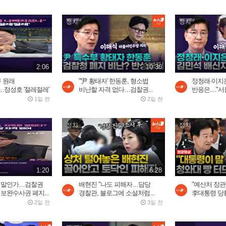
정치
정치
2:06
10:36
무 원래
"'尹 황태자' 한동훈, 형소법
정청래·이지은
정성호 '절레절레'
비난할 자격 없다…검찰권...
반응은…"서울
1일 전
2일 전
정치
정치
1:20
6:28
할 말인가…검찰권
배현진 "나도 피해자…담당
"예산처 장관
 보완수사권 폐지...
경찰관, 블로그에 소설처럼...
李대통령 당황
2일 전
3일 전