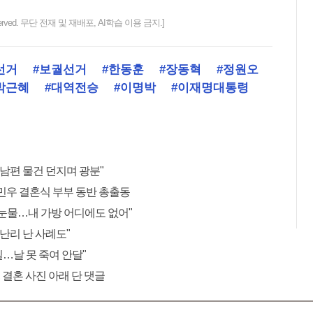
ts reserved. 무단 전재 및 재배포, AI학습 이용 금지.]
선거
#보궐선거
#한동훈
#장동혁
#정원오
박근혜
#대역전승
#이명박
#이재명대통령
 남편 물건 던지며 광분"
민우 결혼식 부부 동반 총출동
"눈물…내 가방 어디에도 없어"
 난리 난 사례도"
 일…날 못 죽여 안달"
 결혼 사진 아래 단 댓글