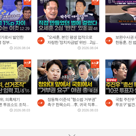
정치
정치
12:29
11:48
평가로서 발언한
"오세훈, 본인 평생 업적으로
보완수사권 
정부...
자랑한 '정치자금법' 위반…2심...
한동훈, 전 법
2026.08.04
2026.08.04
정치
정치
5:55
9:18
위, 의혹제기
장동혁·이준석 "형소법 거부권"
국힘 주진우 
 투표소도 조작...
촉구 한목소리…李, 귀국 직후...
투표구' 발견..
2026.08.03
2026.08.03