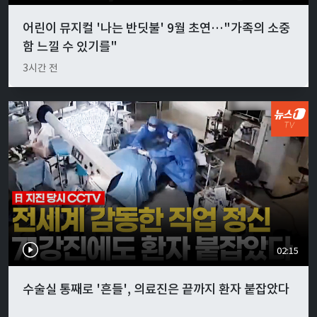
어린이 뮤지컬 '나는 반딧불' 9월 초연…"가족의 소중
함 느낄 수 있기를"
3시간 전
02:15
수술실 통째로 '흔들', 의료진은 끝까지 환자 붙잡았다