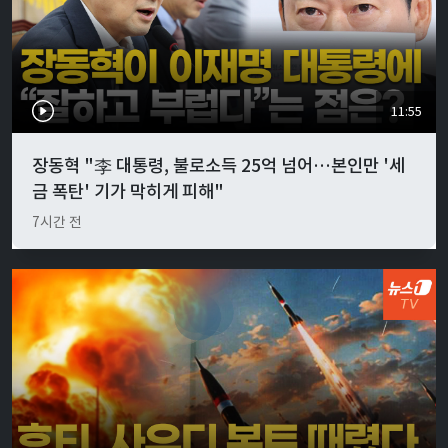
11:55
장동혁 "李 대통령, 불로소득 25억 넘어…본인만 '세
금 폭탄' 기가 막히게 피해"
7시간 전