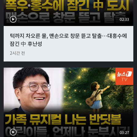
02:33
턱까지 차오른 물, 맨손으로 창문 뜯고 탈출…대홍수에
잠긴 中 후난성
2시간 전
03:27