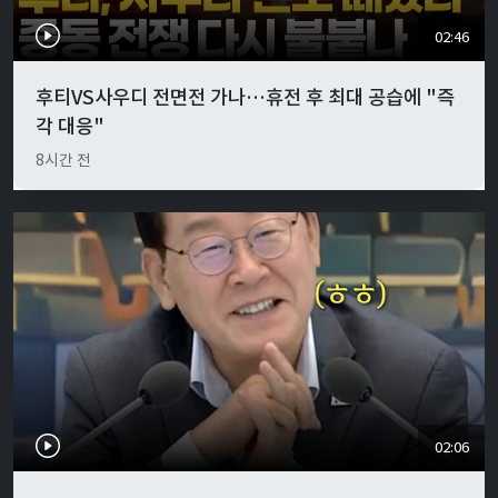
02:46
후티VS사우디 전면전 가나…휴전 후 최대 공습에 "즉
각 대응"
8시간 전
02:06