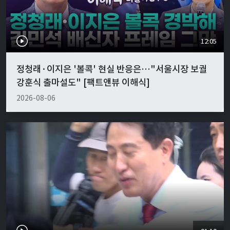
12:05
정청래·이지은 '볼콕' 현실 반응은…"서울시장 보궐
강훈식 출마설도" [팩트앤뷰 이해식]
2026-08-06