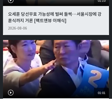
01:10
오세훈 당선무효 가능성에 벌써 들썩…서울시장에 강
훈식까지 거론 [팩트앤뷰 이해식]
2026-08-06
01:01
"경박하다"…정청래·이지은 볼콕 논란 일갈 [팩트앤