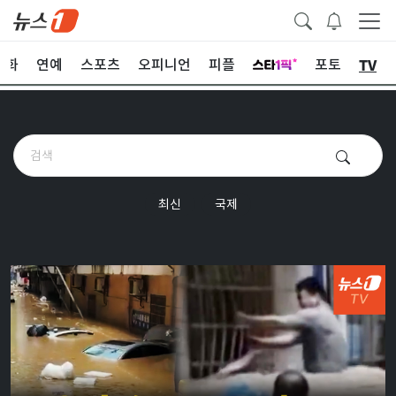
TV
문화
연예
스포츠
오피니언
피플
포토
최신
국제