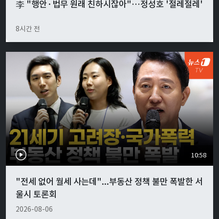
李 "행안·법무 원래 친하시잖아"…정성호 '절레절레'
8시간 전
10:58
"전세 없어 월세 사는데"...부동산 정책 불만 폭발한 서
울시 토론회
2026-08-06