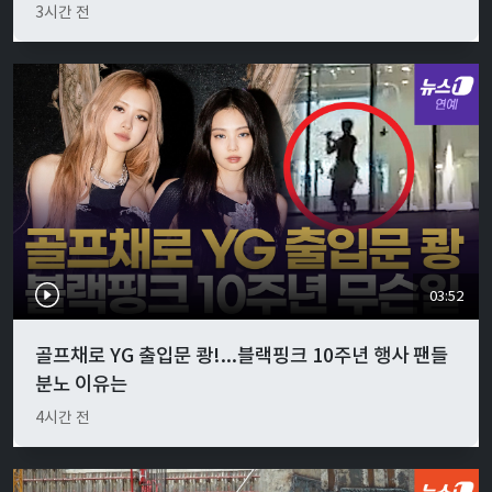
3시간 전
03:52
골프채로 YG 출입문 쾅!...블랙핑크 10주년 행사 팬들
분노 이유는
4시간 전