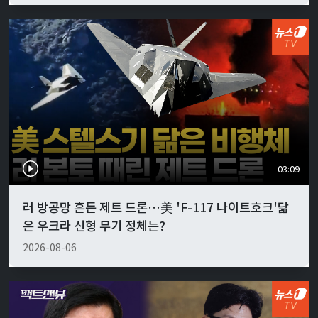
03:09
러 방공망 흔든 제트 드론…美 'F-117 나이트호크'닮
은 우크라 신형 무기 정체는?
2026-08-06