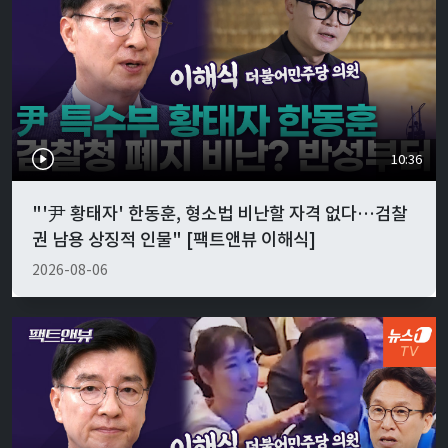
10:36
"'尹 황태자' 한동훈, 형소법 비난할 자격 없다…검찰
권 남용 상징적 인물" [팩트앤뷰 이해식]
2026-08-06