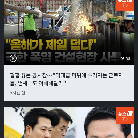
05:36
펄펄 끓는 공사장…"역대급 더위에 쓰러지는 근로자
들, 냄새나도 이해해달라"
5시간 전