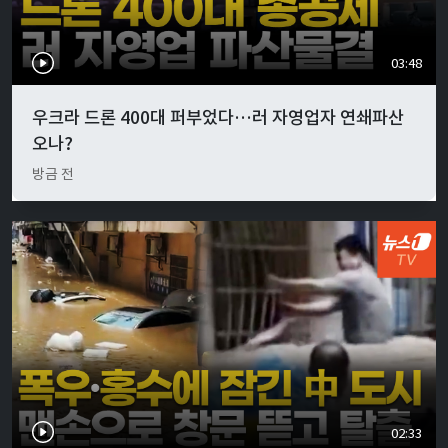
03:48
우크라 드론 400대 퍼부었다…러 자영업자 연쇄파산
오나?
방금 전
02:33