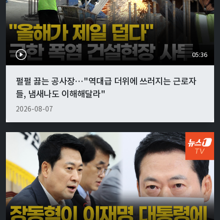
05:36
펄펄 끓는 공사장…"역대급 더위에 쓰러지는 근로자
들, 냄새나도 이해해달라"
2026-08-07