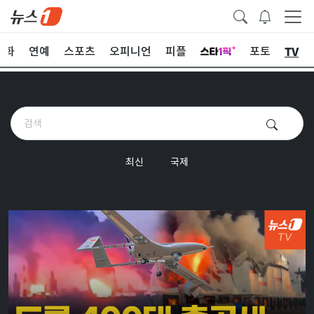
TV
문화
연예
스포츠
오피니언
피플
포토
최신
국제