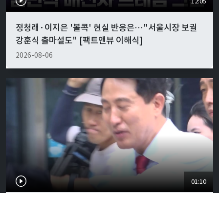
12:05
정청래·이지은 '볼콕' 현실 반응은…"서울시장 보궐
강훈식 출마설도" [팩트앤뷰 이해식]
2026-08-06
01:10
오세훈 당선무효 가능성에 벌써 들썩…서울시장에 강