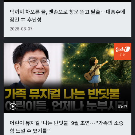
턱까지 차오른 물, 맨손으로 창문 뜯고 탈출…대홍수에
잠긴 中 후난성
2026-08-07
03:27
어린이 뮤지컬 '나는 반딧불' 9월 초연…"가족의 소중
함 느낄 수 있기를"