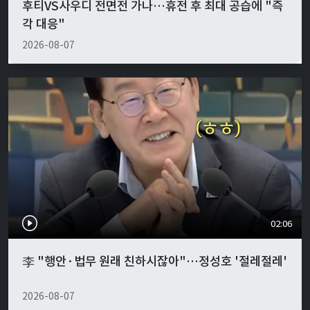
후티VS사우디 전면전 가나…휴전 후 최대 공습에 "즉
각 대응"
2026-08-07
02:06
李 "행안·법무 원래 친하시잖아"…정성호 '절레절레'
2026-08-07