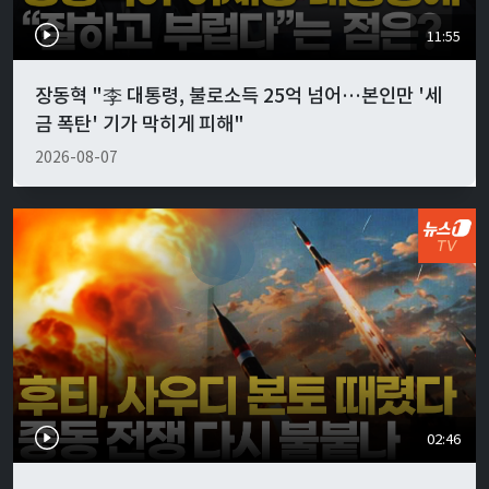
11:55
장동혁 "李 대통령, 불로소득 25억 넘어…본인만 '세
금 폭탄' 기가 막히게 피해"
2026-08-07
02:46