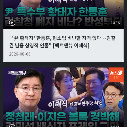
10:36
"'尹 황태자' 한동훈, 형소법 비난할 자격 없다…검찰
권 남용 상징적 인물" [팩트앤뷰 이해식]
2026-08-06