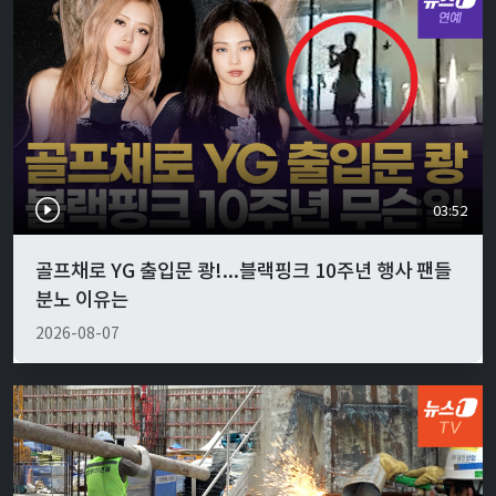
03:52
골프채로 YG 출입문 쾅!...블랙핑크 10주년 행사 팬들
분노 이유는
2026-08-07