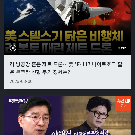
03:09
러 방공망 흔든 제트 드론…美 'F-117 나이트호크'닮
은 우크라 신형 무기 정체는?
2026-08-06