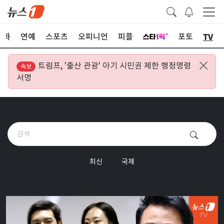
TV
문화
연예
스포츠
오피니언
피플
포토
트럼프, '출산 관광' 아기 시민권 제한 행정명령
속보
서명
최신
국제