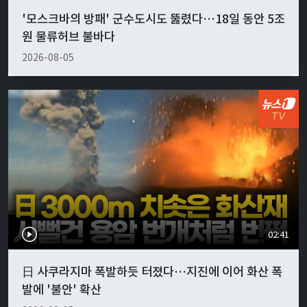
'모스크바의 방패' 군수도시도 뚫렸다…18일 동안 5조
원 물류허브 불바다
2026-08-05
02:41
日 사쿠라지마 폭발하듯 터졌다…지진에 이어 화산 폭
발에 '불안' 확산