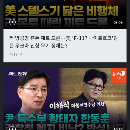
03:09
러 방공망 흔든 제트 드론…美 'F-117 나이트호크'닮
은 우크라 신형 무기 정체는?
4시간 전
10:36