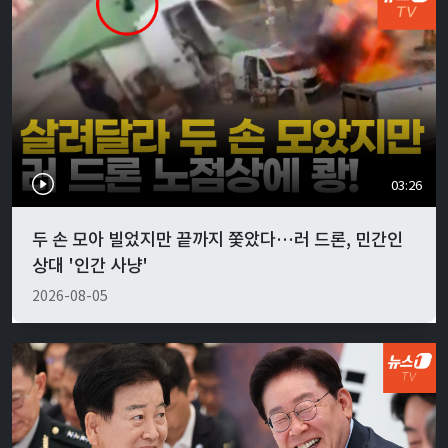
03:26
두 손 모아 빌었지만 끝까지 쫓았다…러 드론, 민간인
상대 '인간 사냥'
2026-08-05