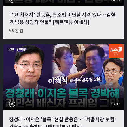
"'尹 황태자' 한동훈, 형소법 비난할 자격 없다…검찰
권 남용 상징적 인물" [팩트앤뷰 이해식]
5시간 전
12:05
정청래·이지은 '볼콕' 현실 반응은…"서울시장 보궐
강훈식 출마설도" [팩트앤뷰 이해식]