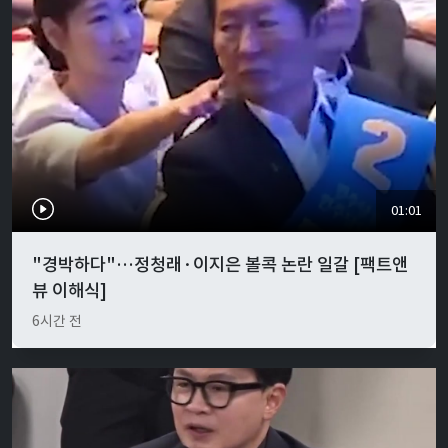
01:01
"경박하다"…정청래·이지은 볼콕 논란 일갈 [팩트앤
뷰 이해식]
6시간 전