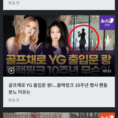
방금 전
03:52
골프채로 YG 출입문 쾅!...블랙핑크 10주년 행사 팬들
분노 이유는
방금 전