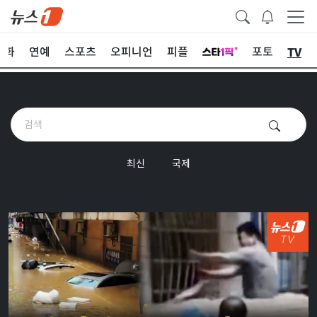
TV
문화
연예
스포츠
오피니언
피플
포토
최신
국제