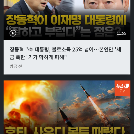
11:55
장동혁 "李 대통령, 불로소득 25억 넘어…본인만 '세
금 폭탄' 기가 막히게 피해"
방금 전