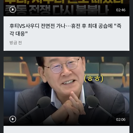
02:46
후티VS사우디 전면전 가나…휴전 후 최대 공습에 "즉
각 대응"
방금 전
02:06