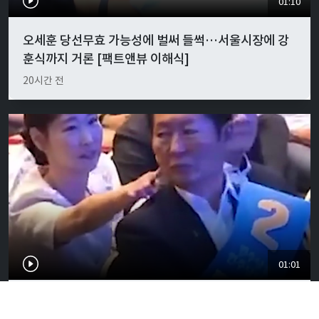
01:10
오세훈 당선무효 가능성에 벌써 들썩…서울시장에 강
훈식까지 거론 [팩트앤뷰 이해식]
20시간 전
01:01
"경박하다"…정청래·이지은 볼콕 논란 일갈 [팩트앤