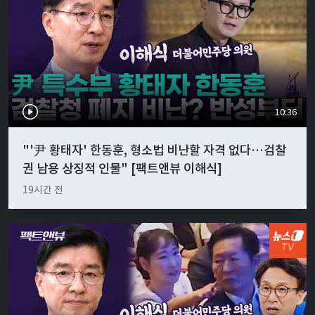
10:36
"'尹 황태자' 한동훈, 형소법 비난할 자격 없다…검찰
권 남용 상징적 인물" [팩트앤뷰 이해식]
19시간 전