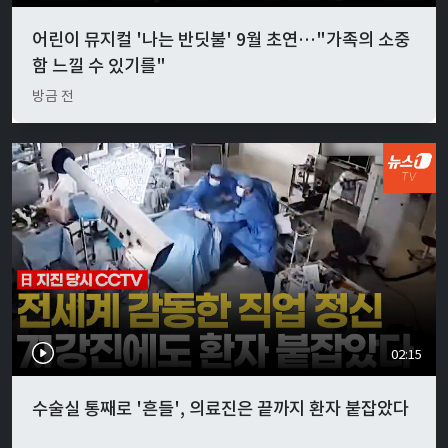
어린이 뮤지컬 '나는 반딧불' 9월 초연…"가족의 소중
함 느낄 수 있기를"
방금 전
02:15
수술실 통째로 '흔들', 의료진은 끝까지 환자 붙잡았다