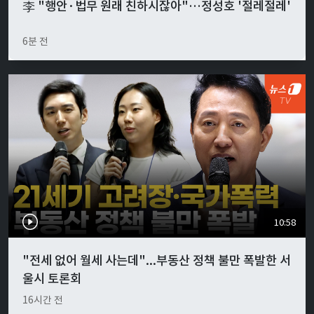
李 "행안·법무 원래 친하시잖아"…정성호 '절레절레'
6분 전
10:58
"전세 없어 월세 사는데"...부동산 정책 불만 폭발한 서
울시 토론회
16시간 전