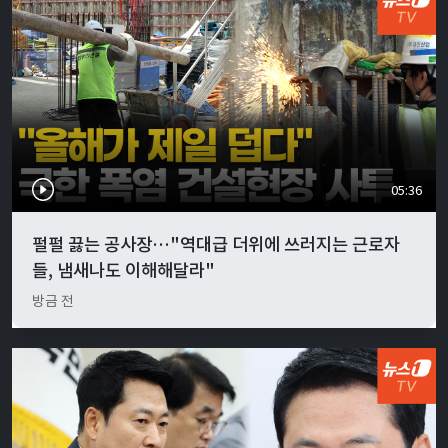
05:36
펄펄 끓는 공사장…"역대급 더위에 쓰러지는 근로자
들, 냄새나도 이해해달라"
방금 전