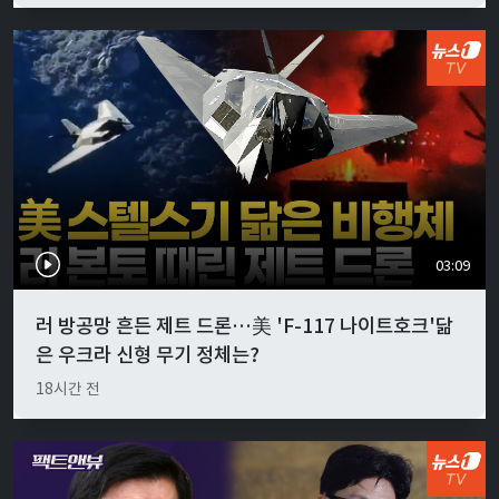
03:09
러 방공망 흔든 제트 드론…美 'F-117 나이트호크'닮
은 우크라 신형 무기 정체는?
18시간 전