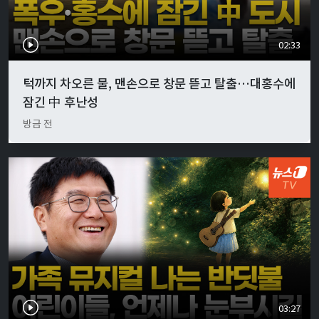
02:33
턱까지 차오른 물, 맨손으로 창문 뜯고 탈출…대홍수에
잠긴 中 후난성
방금 전
03:27