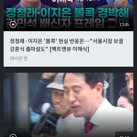
12:05
정청래·이지은 '볼콕' 현실 반응은…"서울시장 보궐
강훈식 출마설도" [팩트앤뷰 이해식]
19시간 전