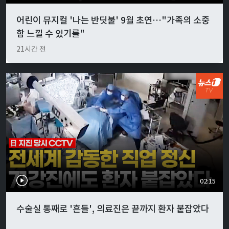
어린이 뮤지컬 '나는 반딧불' 9월 초연…"가족의 소중
함 느낄 수 있기를"
21시간 전
02:15
수술실 통째로 '흔들', 의료진은 끝까지 환자 붙잡았다