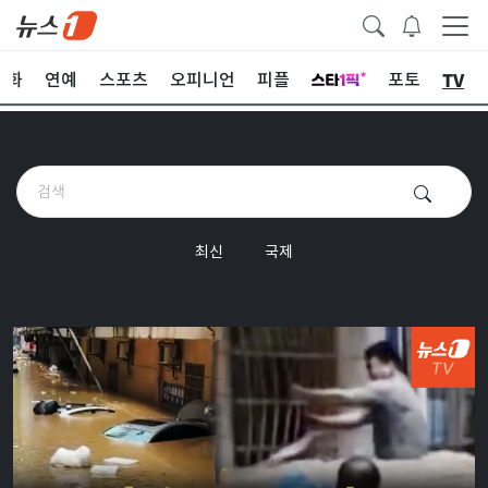
TV
문화
연예
스포츠
오피니언
피플
포토
최신
국제