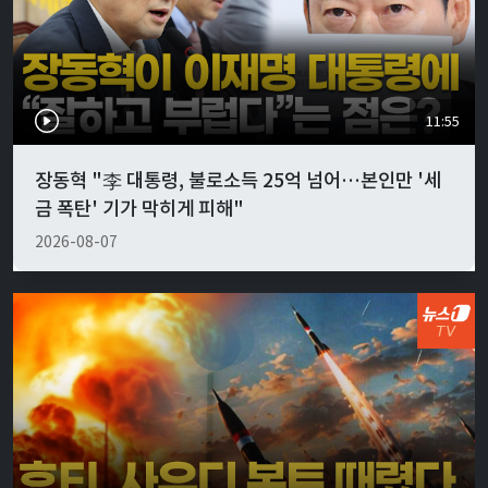
11:55
장동혁 "李 대통령, 불로소득 25억 넘어…본인만 '세
금 폭탄' 기가 막히게 피해"
2026-08-07