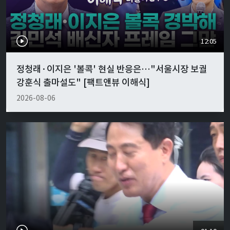
12:05
정청래·이지은 '볼콕' 현실 반응은…"서울시장 보궐
강훈식 출마설도" [팩트앤뷰 이해식]
2026-08-06