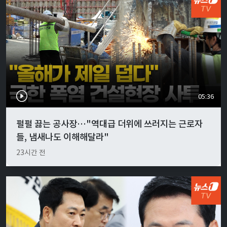
05:36
펄펄 끓는 공사장…"역대급 더위에 쓰러지는 근로자
들, 냄새나도 이해해달라"
23시간 전