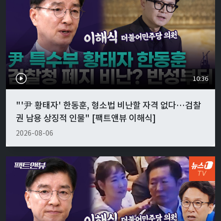
10:36
"'尹 황태자' 한동훈, 형소법 비난할 자격 없다…검찰
권 남용 상징적 인물" [팩트앤뷰 이해식]
2026-08-06