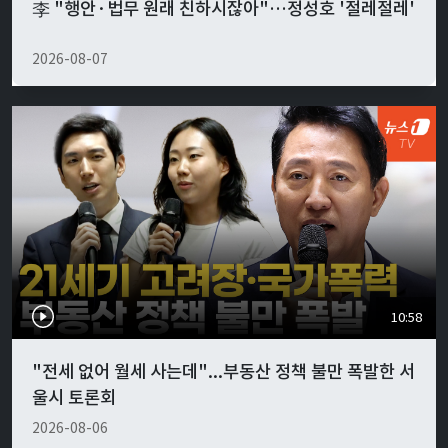
李 "행안·법무 원래 친하시잖아"…정성호 '절레절레'
2026-08-07
10:58
"전세 없어 월세 사는데"...부동산 정책 불만 폭발한 서
울시 토론회
2026-08-06