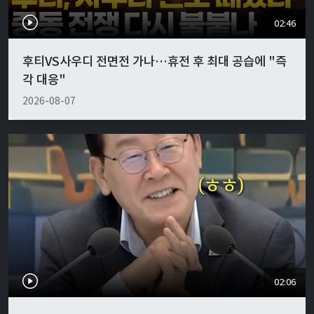
02:46
후티VS사우디 전면전 가나…휴전 후 최대 공습에 "즉
각 대응"
2026-08-07
02:06