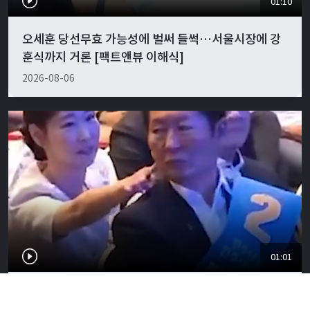
01:10
오세훈 당선무효 가능성에 벌써 들썩…서울시장에 강
훈식까지 거론 [팩트앤뷰 이해식]
2026-08-06
01:01
"경박하다"…정청래·이지은 볼콕 논란 일갈 [팩트앤