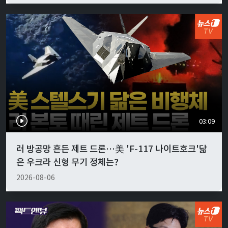
03:09
러 방공망 흔든 제트 드론…美 'F-117 나이트호크'닮
은 우크라 신형 무기 정체는?
2026-08-06