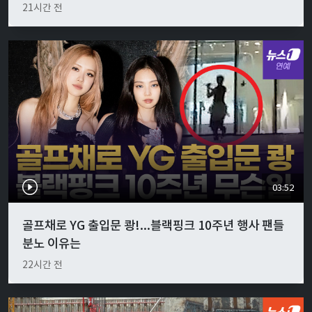
21시간 전
03:52
골프채로 YG 출입문 쾅!...블랙핑크 10주년 행사 팬들
분노 이유는
22시간 전