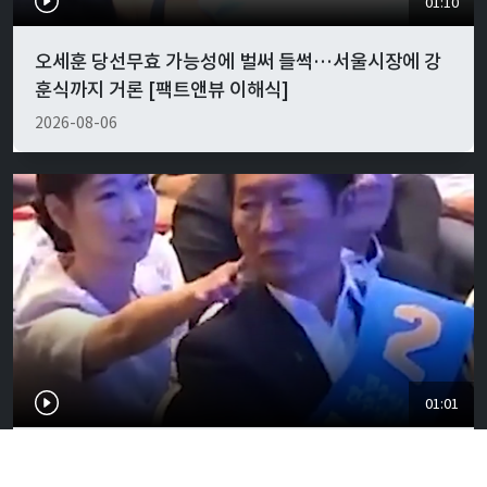
01:10
오세훈 당선무효 가능성에 벌써 들썩…서울시장에 강
훈식까지 거론 [팩트앤뷰 이해식]
2026-08-06
01:01
"경박하다"…정청래·이지은 볼콕 논란 일갈 [팩트앤