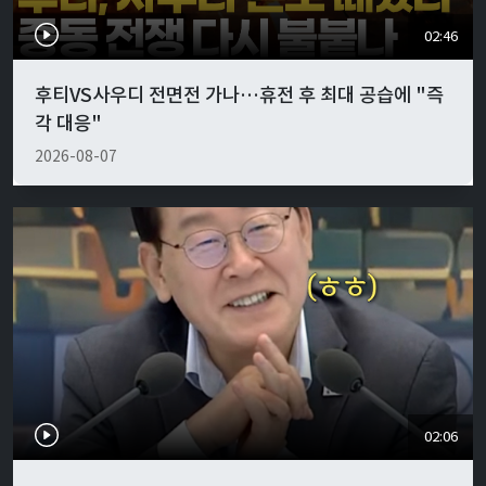
02:46
후티VS사우디 전면전 가나…휴전 후 최대 공습에 "즉
각 대응"
2026-08-07
02:06