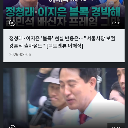
12:05
정청래·이지은 '볼콕' 현실 반응은…"서울시장 보궐
강훈식 출마설도" [팩트앤뷰 이해식]
2026-08-06