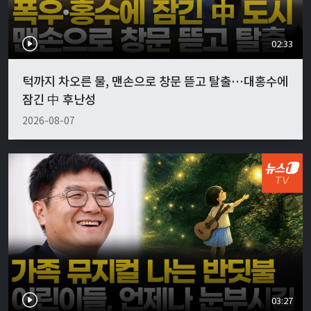
02:33
턱까지 차오른 물, 맨손으로 창문 뜯고 탈출…대홍수에
잠긴 中 후난성
2026-08-07
03:27