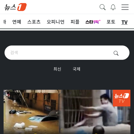
TV
문화
연예
스포츠
오피니언
피플
포토
최신
국제