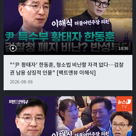
10:36
"'尹 황태자' 한동훈, 형소법 비난할 자격 없다…검찰
권 남용 상징적 인물" [팩트앤뷰 이해식]
2026-08-06