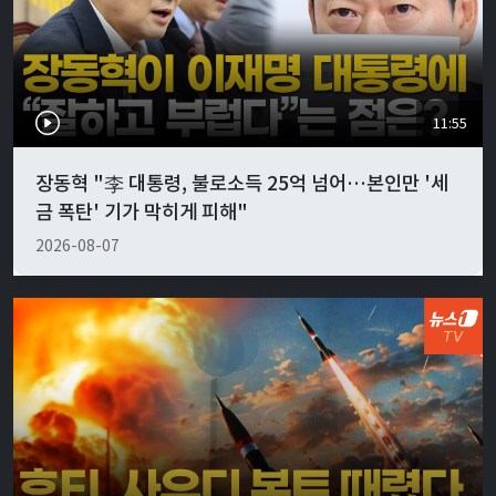
11:55
장동혁 "李 대통령, 불로소득 25억 넘어…본인만 '세
금 폭탄' 기가 막히게 피해"
2026-08-07