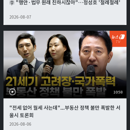
李 "행안·법무 원래 친하시잖아"…정성호 '절레절레'
2026-08-07
10:58
"전세 없어 월세 사는데"...부동산 정책 불만 폭발한 서
울시 토론회
2026-08-06