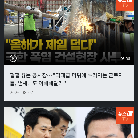
05:36
펄펄 끓는 공사장…"역대급 더위에 쓰러지는 근로자
들, 냄새나도 이해해달라"
2026-08-07