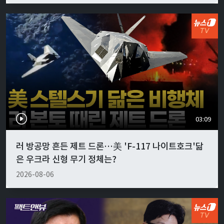
03:09
러 방공망 흔든 제트 드론…美 'F-117 나이트호크'닮
은 우크라 신형 무기 정체는?
2026-08-06