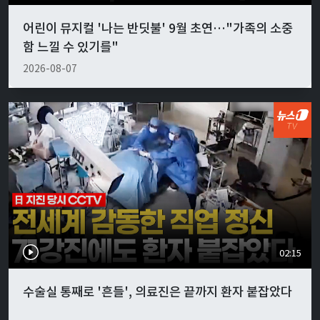
어린이 뮤지컬 '나는 반딧불' 9월 초연…"가족의 소중
함 느낄 수 있기를"
2026-08-07
02:15
수술실 통째로 '흔들', 의료진은 끝까지 환자 붙잡았다