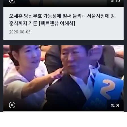
01:10
오세훈 당선무효 가능성에 벌써 들썩…서울시장에 강
훈식까지 거론 [팩트앤뷰 이해식]
2026-08-06
01:01
"경박하다"…정청래·이지은 볼콕 논란 일갈 [팩트앤