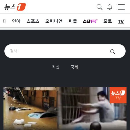
TV
문화
연예
스포츠
오피니언
피플
포토
최신
국제