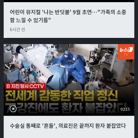
어린이 뮤지컬 '나는 반딧불' 9월 초연…"가족의 소중
함 느낄 수 있기를"
6시간 전
02:15
수술실 통째로 '흔들', 의료진은 끝까지 환자 붙잡았다