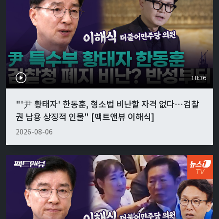
10:36
"'尹 황태자' 한동훈, 형소법 비난할 자격 없다…검찰
권 남용 상징적 인물" [팩트앤뷰 이해식]
2026-08-06