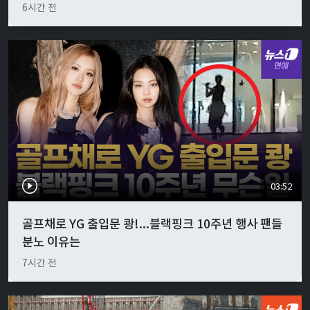
6시간 전
03:52
골프채로 YG 출입문 쾅!...블랙핑크 10주년 행사 팬들
분노 이유는
7시간 전