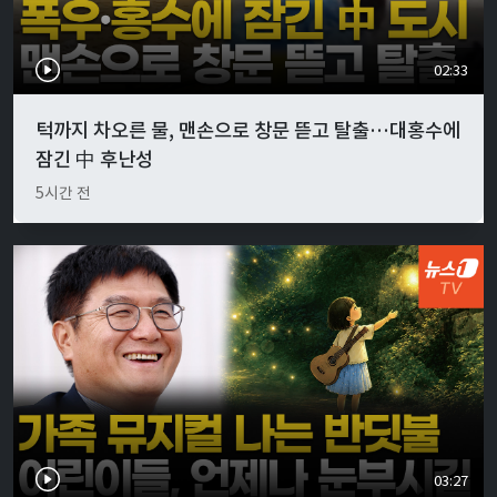
02:33
턱까지 차오른 물, 맨손으로 창문 뜯고 탈출…대홍수에
잠긴 中 후난성
5시간 전
03:27