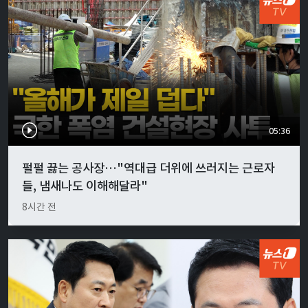
05:36
펄펄 끓는 공사장…"역대급 더위에 쓰러지는 근로자
들, 냄새나도 이해해달라"
8시간 전