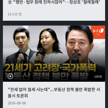
李 "행안·법무 원래 친하시잖아"…정성호 '절레절레'
11시간 전
10:58
"전세 없어 월세 사는데"...부동산 정책 불만 폭발한 서
울시 토론회
2026-08-06