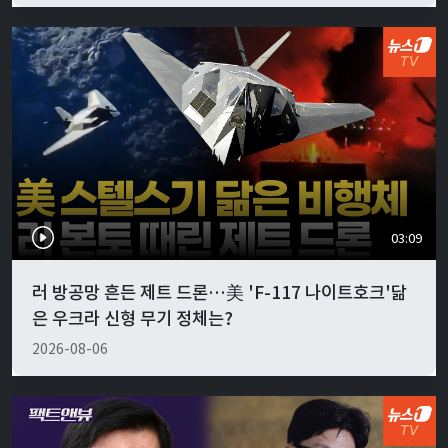
03:09
러 방공망 흔든 제트 드론…美 'F-117 나이트호크'닮
은 우크라 신형 무기 정체는?
2026-08-06