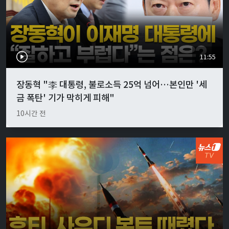
11:55
장동혁 "李 대통령, 불로소득 25억 넘어…본인만 '세
금 폭탄' 기가 막히게 피해"
10시간 전