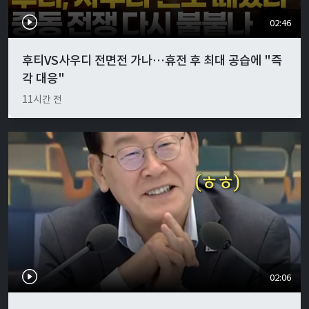
02:46
후티VS사우디 전면전 가나…휴전 후 최대 공습에 "즉
각 대응"
11시간 전
02:06