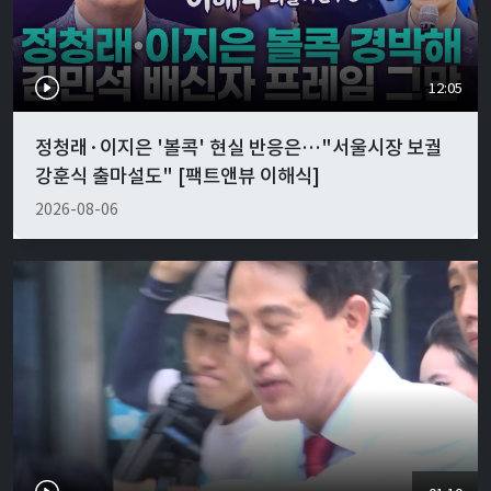
12:05
정청래·이지은 '볼콕' 현실 반응은…"서울시장 보궐
강훈식 출마설도" [팩트앤뷰 이해식]
2026-08-06