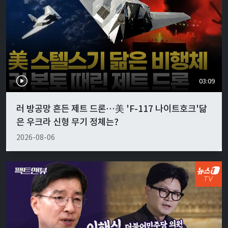
03:09
러 방공망 흔든 제트 드론…美 'F-117 나이트호크'닮
은 우크라 신형 무기 정체는?
2026-08-06