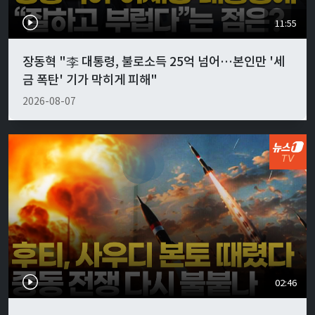
11:55
장동혁 "李 대통령, 불로소득 25억 넘어…본인만 '세
금 폭탄' 기가 막히게 피해"
2026-08-07
02:46