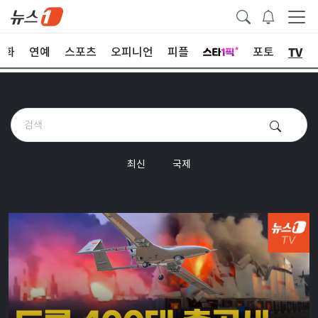
TV
문화
연예
스포츠
오피니언
피플
포토
최신
국제