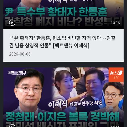
10:36
"'尹 황태자' 한동훈, 형소법 비난할 자격 없다…검찰
권 남용 상징적 인물" [팩트앤뷰 이해식]
2026-08-06