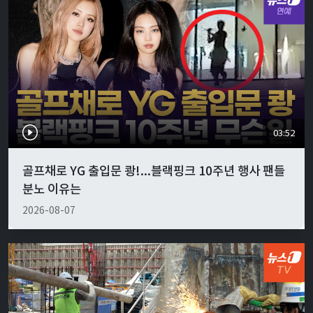
03:52
골프채로 YG 출입문 쾅!...블랙핑크 10주년 행사 팬들
분노 이유는
2026-08-07