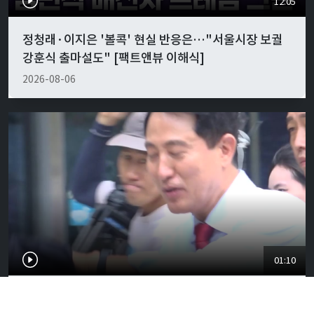
12:05
정청래·이지은 '볼콕' 현실 반응은…"서울시장 보궐
강훈식 출마설도" [팩트앤뷰 이해식]
2026-08-06
01:10
오세훈 당선무효 가능성에 벌써 들썩…서울시장에 강