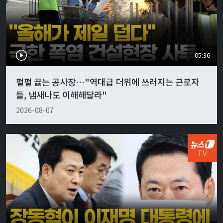
05:36
펄펄 끓는 공사장…"역대급 더위에 쓰러지는 근로자
들, 냄새나도 이해해달라"
2026-08-07