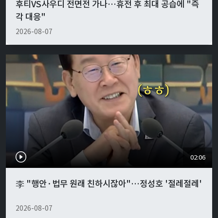
후티VS사우디 전면전 가나…휴전 후 최대 공습에 "즉
각 대응"
2026-08-07
02:06
李 "행안·법무 원래 친하시잖아"…정성호 '절레절레'
2026-08-07