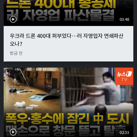
03:48
우크라 드론 400대 퍼부었다…러 자영업자 연쇄파산
오나?
방금 전
02:33