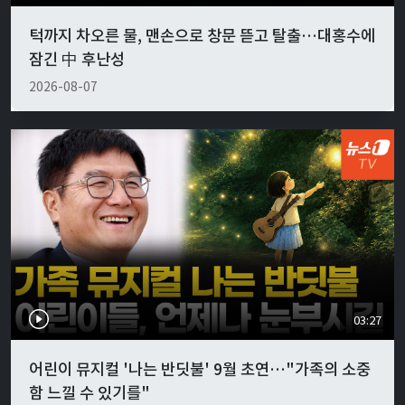
턱까지 차오른 물, 맨손으로 창문 뜯고 탈출…대홍수에
잠긴 中 후난성
2026-08-07
03:27
어린이 뮤지컬 '나는 반딧불' 9월 초연…"가족의 소중
함 느낄 수 있기를"