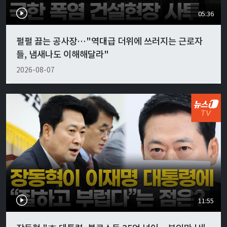
05:36
펄펄 끓는 공사장…"역대급 더위에 쓰러지는 근로자
들, 냄새나도 이해해달라"
2026-08-07
11:55