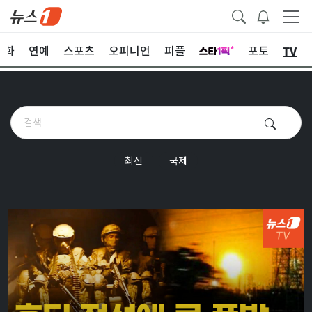
TV
문화
연예
스포츠
오피니언
피플
포토
최신
국제