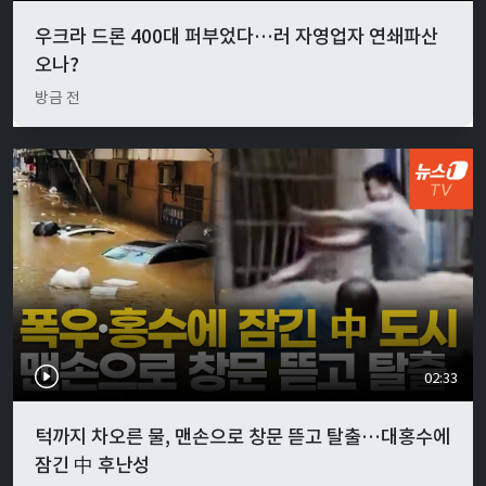
우크라 드론 400대 퍼부었다…러 자영업자 연쇄파산
오나?
방금 전
02:33
턱까지 차오른 물, 맨손으로 창문 뜯고 탈출…대홍수에
잠긴 中 후난성