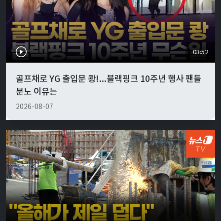
03:52
골프채로 YG 출입문 쾅!...블랙핑크 10주년 행사 팬들
분노 이유는
2026-08-07