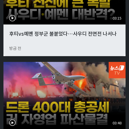
03:15
후티vs예멘 정부군 불붙었다…사우디 전면전 나서나
방금 전
03:48