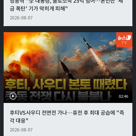
장동혁 "李 대통령, 불로소득 25억 넘어…본인만 '세
금 폭탄' 기가 막히게 피해"
2026-08-07
02:46
후티VS사우디 전면전 가나…휴전 후 최대 공습에 "즉
각 대응"
2026-08-07