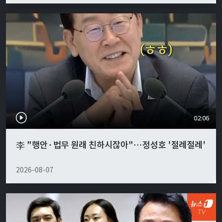
02:06
李 "행안·법무 원래 친하시잖아"…정성호 '절레절레'
2026-08-07