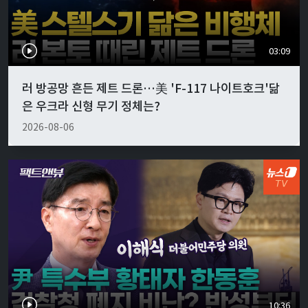
03:09
러 방공망 흔든 제트 드론…美 'F-117 나이트호크'닮
은 우크라 신형 무기 정체는?
2026-08-06
10:36