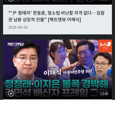
"'尹 황태자' 한동훈, 형소법 비난할 자격 없다…검찰
권 남용 상징적 인물" [팩트앤뷰 이해식]
2026-08-06
12:05
정청래·이지은 '볼콕' 현실 반응은…"서울시장 보궐
강훈식 출마설도" [팩트앤뷰 이해식]