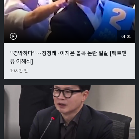
01:01
"경박하다"…정청래·이지은 볼콕 논란 일갈 [팩트앤
뷰 이해식]
10시간 전