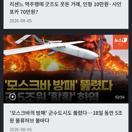
리센느 역주행에 굿즈도 웃돈 거래, 인형 10만원·사인
포카 70만원?
2026-08-05
02:56
'모스크바의 방패' 군수도시도 뚫렸다…18일 동안 5조
원 물류허브 불바다
2026-08-05