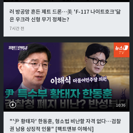
러 방공망 흔든 제트 드론…美 'F-117 나이트호크'닮
은 우크라 신형 무기 정체는?
7시간 전
10:36
"'尹 황태자' 한동훈, 형소법 비난할 자격 없다…검찰
권 남용 상징적 인물" [팩트앤뷰 이해식]