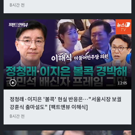
8시간 전
12:05
정청래·이지은 '볼콕' 현실 반응은…"서울시장 보궐
강훈식 출마설도" [팩트앤뷰 이해식]
8시간 전