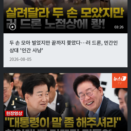
03:26
두 손 모아 빌었지만 끝까지 쫓았다…러 드론, 민간인
상대 '인간 사냥'
2026-08-05