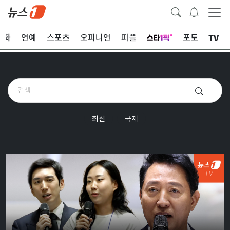
TV
문화
연예
스포츠
오피니언
피플
포토
최신
국제