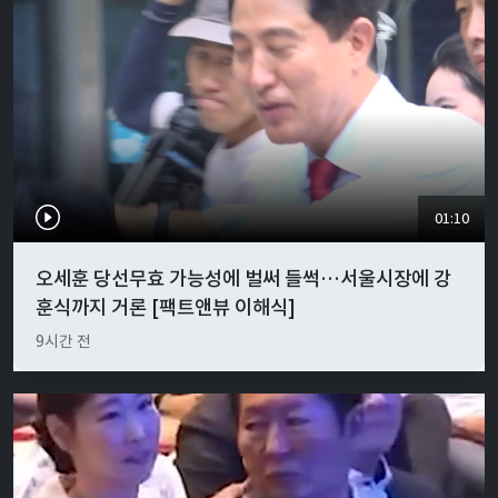
01:10
오세훈 당선무효 가능성에 벌써 들썩…서울시장에 강
훈식까지 거론 [팩트앤뷰 이해식]
9시간 전