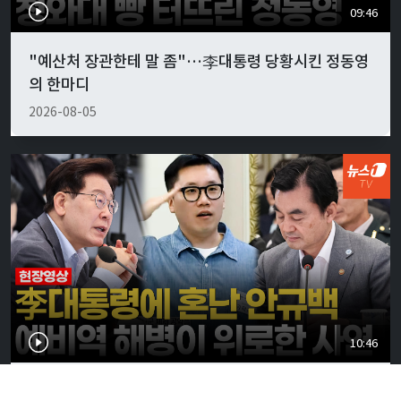
09:46
"예산처 장관한테 말 좀"…李대통령 당황시킨 정동영
의 한마디
2026-08-05
10:46
李대통령, 안규백 국방에 "말만 하지 말고 빨리 하라"