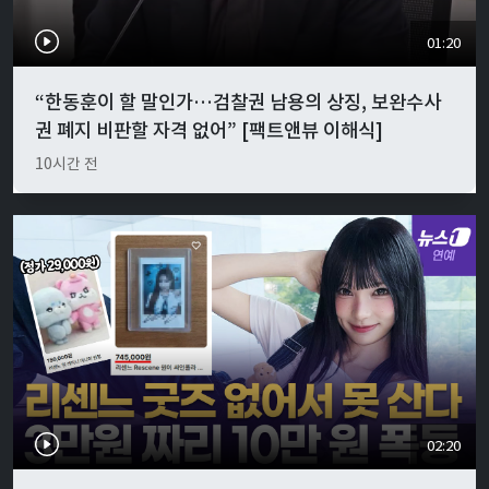
01:20
“한동훈이 할 말인가…검찰권 남용의 상징, 보완수사
권 폐지 비판할 자격 없어” [팩트앤뷰 이해식]
10시간 전
02:20