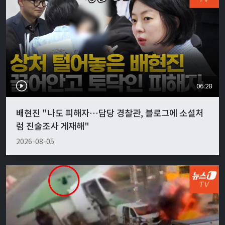
06:28
배현진 "나도 피해자…담당 경찰관, 블로그에 소설처
럼 진술조사 게재해"
2026-08-05