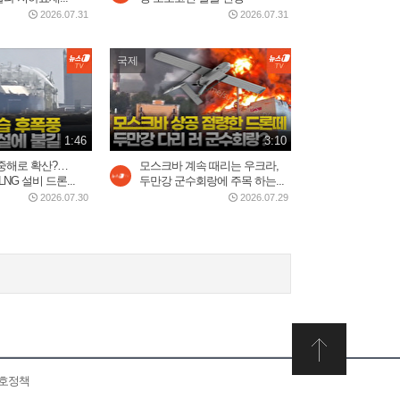
2026.07.31
2026.07.31
2026.07.30
2:20
국제
5시간 밤샘 '필버' 나경
원…"IMF에 이은 JMF...
2026.07.31
15:23
1:46
3:10
중해로 확산?…
모스크바 계속 때리는 우크라,
NG 설비 드론...
두만강 군수회랑에 주목 하는...
배현진 "마지막으로 사과 기
회 준다"…홍명보...
2026.07.30
2026.07.29
2026.07.30
8:13
트럼프 “이란 두들겨 팰 것”…
사우디, 이라크·후티...
2026.07.30
3:34
보호정책
쿠웨이트 미군기지 드론 공
습…"마지막 기회" 경고...