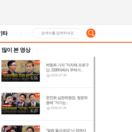
기타
검
많이 본 영상
색
박동희 기자 "지자체 프로구
어
단, 2100억짜리 무허가...
2026.07.30
6:56
입
문진희 심판위원장, 청문위
원에 "거기는...
력
2026.07.30
6:20
"말씀 들으세요! 난 집에서