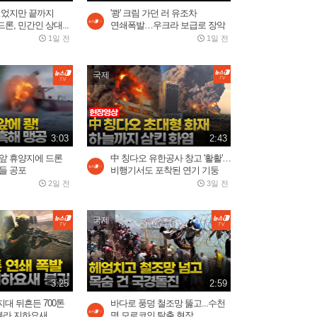
러시아 우주군 총 사령관...
빌었지만 끝까지
'쾅' 크림 가던 러 유조차
2026.08.02
3:05
론, 민간인 상대...
연쇄폭발…우크라 보급로 장악
1일 전
1일 전
김선태, 리센느 원이 '무섭노'
국제
재소환했다가 역풍 제대로...
2026.07.30
2:16
3:03
2:43
푸틴 별장 코앞 휴양지에 드
코앞 휴양지에 드론
中 칭다오 유한공사 창고 '활활'…
론 쾅!…러 국민들 공포
들 공포
비행기서도 포착된 연기 기둥
2일 전
3:03
2일 전
3일 전
국제
바다로 풍덩 철조망 뚫고...수
천 명 모로코인 탈출 현장
2026.07.31
2:59
3:25
2:59
대 뒤흔든 700톤
바다로 풍덩 철조망 뚫고...수천
美, 이란에 '2주 대공습' 카드
 지하요새...
명 모로코인 탈출 현장
만지작…"미사일 역량...