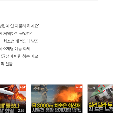
남편이 입 다물라 하네요"
에 체액까지 묻었다"
"…형소법 개정안에 발끈
 단체소개팅 예능 화제
 강균성이 반한 청순 미모
깜짝 선물
국제
국제
2:56
2:41