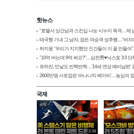
핫뉴스
"호텔서 상간남과 스킨십 나눈 시누이 목격…제 
태국행 기내 그 남자, 잠든 여승객 성추행…"바지
허지웅 "우리가 지지했던 인간들이 이 꼴 만들어
"10억 버는데 9억 써요?"…삼전男♥닉스女 3:3
유하진, 민낯도 반짝반짝…'14세 연상 예비남편'
2600만명 사로잡은 '바나나킥 베이비'…농심의 
국제
국제
국제
3:09