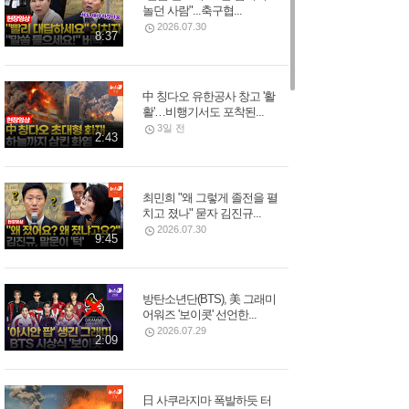
놀던 사람"...축구협...
2026.07.30
8:37
中 칭다오 유한공사 창고 '활
활'…비행기서도 포착된...
3일 전
2:43
최민희 "왜 그렇게 졸전을 펼
치고 졌나" 묻자 김진규...
2026.07.30
9:45
방탄소년단(BTS), 美 그래미
어워즈 '보이콧' 선언한...
2026.07.29
2:09
日 사쿠라지마 폭발하듯 터