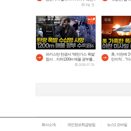
3일 전
국제
국제
2:56
파키스탄 탄광서 ‘메탄가스 폭발’
美, 이란에 '
참사…지하1200m 매몰 광부를...
만지작…"미
2026.07.31
회사소개
개인정보취급방침
뉴스1 모바일