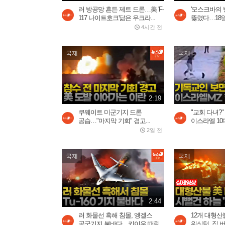
러 방공망 흔든 제트 드론…美 'F-
'모스크바의 
117 나이트호크'닮은 우크라...
뚫렸다…18일 
4시간 전
국제
국제
2:19
쿠웨이트 미군기지 드론
"교회 다녀?"
공습…"마지막 기회" 경고...
이스라엘 10
2일 전
국제
국제
2:44
러 화물선 흑해 침몰, 엥겔스
12개 대형산
공군기지 불바다…키이우 때린...
워싱턴, 집 