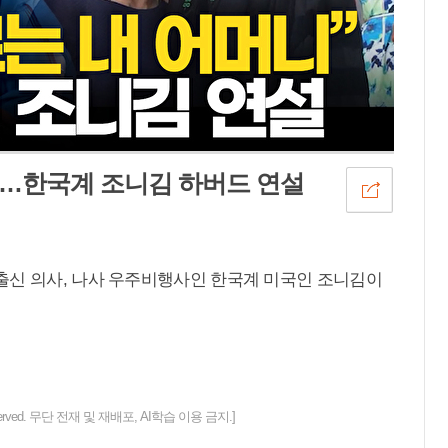
…한국계 조니김 하버드 연설
출신 의사, 나사 우주비행사인 한국계 미국인 조니김이
ts reserved. 무단 전재 및 재배포, AI학습 이용 금지.]