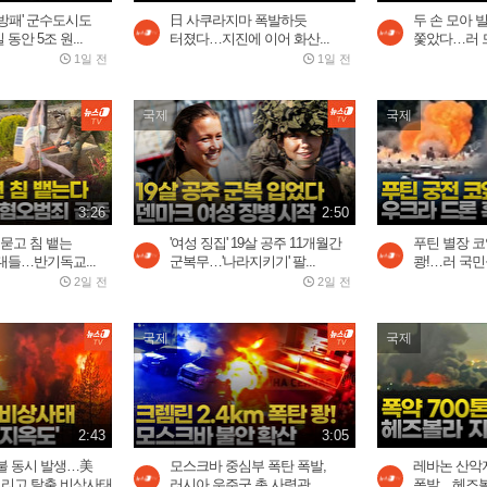
방패' 군수도시도
日 사쿠라지마 폭발하듯
두 손 모아 
동안 5조 원...
터졌다…지진에 이어 화산...
쫓았다…러 드
1일 전
1일 전
국제
국제
3:26
2:50
 묻고 침 뱉는
'여성 징집' 19살 공주 11개월간
푸틴 별장 
대들…반기독교...
군복무…'나라지키기' 팔...
쾅!…러 국민
2일 전
2일 전
국제
국제
2:43
3:05
불 동시 발생…美
모스크바 중심부 폭탄 폭발,
레바논 산악지
버리고 탈출 비상사태
러시아 우주군 총 사령관...
폭발…헤즈볼라