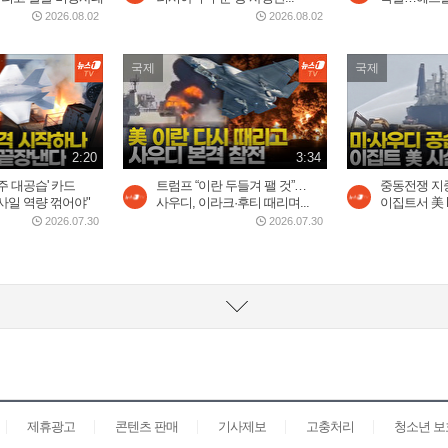
2026.08.02
2026.08.02
국제
국제
2:20
3:34
2주 대공습' 카드
트럼프 “이란 두들겨 팰 것”…
중동전쟁 지
사일 역량 꺾어야"
사우디, 이라크·후티 때리며...
이집트서 美 L
2026.07.30
2026.07.30
제휴광고
콘텐츠 판매
기사제보
고충처리
청소년 