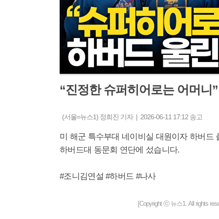
“진정한 슈퍼히어로는 어머니”
(서울=뉴스1) 정희진 기자 | 2026-06-11 17:12 송고
미 해군 특수부대 네이비실 대원이자 하버드 
하버드대 동문회 연단에 섰습니다.
#조니김연설 #하버드 #나사
[Copyright ⓒ 뉴스1. All righ