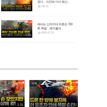
졌다…지진에 이어 화산...
1일 전
2:41
레바논 산악지대 뒤흔든 700
톤 폭발…헤즈볼라...
2026.07.31
3:25
홍명보 앉혀두고 여야 설
전…김석기, 李 대통령...
2026.07.30
3:31
12개 대형산불 동시 발생…
美 워싱턴, 집 버리고 탈출...
국제
2026.08.02
2:43
모스크바 중심부 폭탄 폭발,
3:26
2:22