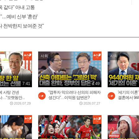
 같다" 아내 고통
"…예비 신부 '혼란'
나 천박한지 보여준 것"
사회
사회
7:41
4:49
에 사탕 건넨
“갭투자 막으려다 선의의 피해자
'세기의 이혼'
…"오랫동안...
생긴다”…이억원 답변은?
결혼에서 94
2026.07.29
2026.07.27
사회
사회