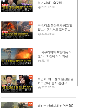
놀던 사람"...축구협...
2026.07.30
8:37
中 칭다오 유한공사 창고 '활
활'…비행기서도 포착된...
2026.08.03
2:43
日 사쿠라지마 폭발하듯 터
졌다…지진에 이어 화산...
2일 전
2:41
최민희 "왜 그렇게 졸전을 펼
치고 졌나" 묻자 김진규...
2026.07.30
9:45
레바논 산악지대 뒤흔든 700