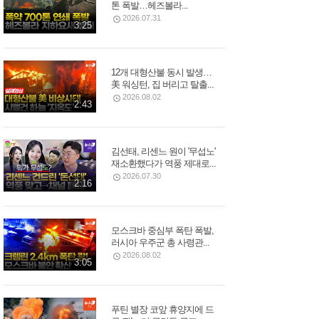
톤 폭발…헤즈볼라...
2026.07.31
3:25
12개 대형산불 동시 발생…
美 워싱턴, 집 버리고 탈출...
2026.08.02
2:43
김선태, 리센느 원이 '무섭노'
재소환했다가 역풍 제대로...
2026.07.30
2:16
모스크바 중심부 폭탄 폭발,
러시아 우주군 총 사령관...
2026.08.02
3:05
푸틴 별장 코앞 휴양지에 드