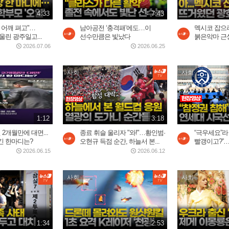
4:33
7:43
 어깨 펴고"…
남아공전 ‘충격패’에도…이
멕시코 잡으
울린 광주일고...
선수만큼은 빛났다
붉은악마 근성
2026.07.06
2026.06.25
사회
사회
1:12
3:18
 2개월만에 대면...
종료 휘슬 울리자 "와!"…황인범·
“극우세요”라
긴 한마디는?
오현규 득점 순간, 하늘서 본...
빨갱이고?”…
2026.06.15
2026.06.12
사회
사회
1:34
2:53