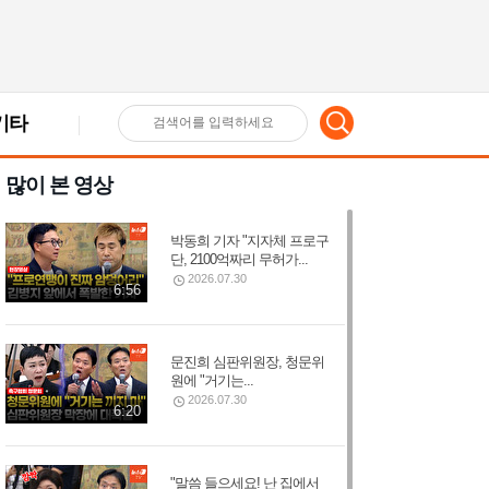
기타
검
많이 본 영상
색
박동희 기자 "지자체 프로구
어
단, 2100억짜리 무허가...
2026.07.30
6:56
입
문진희 심판위원장, 청문위
원에 "거기는...
력
2026.07.30
6:20
"말씀 들으세요! 난 집에서