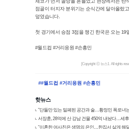
체코가 먼저 골망을 흔들었고 현장에서는 탄식
점골이 터지자 분위기는 순식간에 달아올랐고,
덮였습니다.
첫 경기에서 승점 3점을 챙긴 한국은 오는 19
#월드컵 #거리응원 #손흥민
[Copyright ⓒ 뉴스1. All righ
##월드컵 #거리응원 #손흥민
핫뉴스
"단둘만 있는 밀폐된 공간과 술…황정민 폭로녀
서장훈, 28억에 산 강남 건물 450억 내놨다…세후 차
"이혼한 여사친은 생명의 은인…한집서 살게 해달라