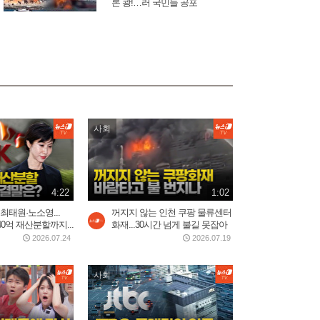
론 쾅!…러 국민들 공포
3일 전
3:03
바다로 풍덩 철조망 뚫고...수
천 명 모로코인 탈출 현장
2026.07.31
2:59
사회
美, 이란에 '2주 대공습' 카드
만지작…"미사일 역량...
2026.07.30
2:20
4:22
1:02
 최태원·노소영...
꺼지지 않는 인천 쿠팡 물류센터
40억 재산분할까지...
화재...30시간 넘게 불길 못잡아
5시간 밤샘 '필버' 나경
2026.07.24
2026.07.19
원…"IMF에 이은 JMF...
2026.07.31
15:23
사회
트럼프 “이란 두들겨 팰 것”…
사우디, 이라크·후티...