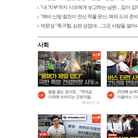
"내 '치부'까지 시모에게 보고하는 남편…집이 감옥
"예비 신랑 절친이 전신 먹물 문신, 해외 도피 준비
박문성 "축구협, 심판 성접대…그곳 사람들 얼마
사회
사회
사회
5:36
펄펄 끓는 공사장…"역대급
21년째 승객
더위에 쓰러지는 근로자들...
마을버스 기사
9시간 전
사회
사회