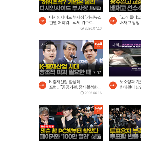
9:13
디시인사이드 부사장 "가짜뉴스
"고개 들어요
판별 어려워…삭제 위주로...
배재고 펑펑 
2026.07.13
사회
사회
7:07
K-중재산업 활성화
노소영과 2년
포럼…"공공기관, 중재활성화...
최태원이 남
2026.06.16
사회
사회
4:38