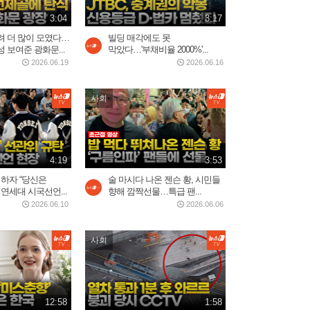
2026.07.30
3:04
3:17
3:34
려 더 많이 모였다…
빌딩 매각에도 못
 보여준 광화문...
막았다…'부채비율 2000%'...
2026.06.19
2026.06.16
제니, 롤라팔루자 무슨 일...
美 혹평에 전 세계 팬들 '난리'
3일 전
3:20
사회
오세훈 당선무효 가능성에
벌써 들썩…서울시장에...
4:19
3:53
1일 전
1:10
 하자 “당신은
술 마시다 나온 젠슨 황, 시민들
연세대 시국선언...
향해 깜짝선물…특급 팬...
2026.06.10
2026.06.06
중국 현지에서 반응 난리난
장원영 광고
사회
2026.08.03
0:52
쿠웨이트 미군기지 드론 공
12:58
1:58
습…"마지막 기회" 경고...