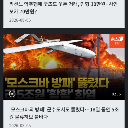
리센느 역주행에 굿즈도 웃돈 거래, 인형 10만원·사인
포카 70만원?
2026-08-05
02:56
'모스크바의 방패' 군수도시도 뚫렸다…18일 동안 5조
원 물류허브 불바다
2026-08-05