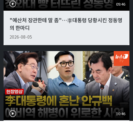
09:46
"예산처 장관한테 말 좀"…李대통령 당황시킨 정동영
의 한마디
2026-08-05
10:46
李대통령, 안규백 국방에 "말만 하지 말고 빨리 하라"