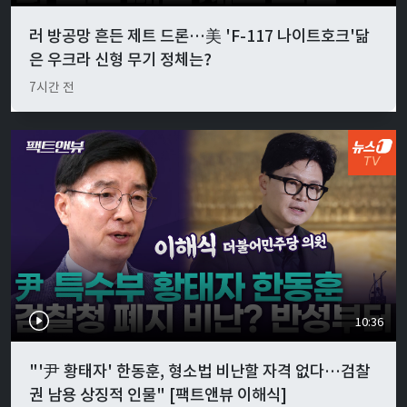
러 방공망 흔든 제트 드론…美 'F-117 나이트호크'닮
은 우크라 신형 무기 정체는?
7시간 전
10:36
"'尹 황태자' 한동훈, 형소법 비난할 자격 없다…검찰
권 남용 상징적 인물" [팩트앤뷰 이해식]