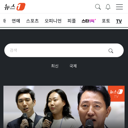
TV
문화
연예
스포츠
오피니언
피플
포토
최신
국제