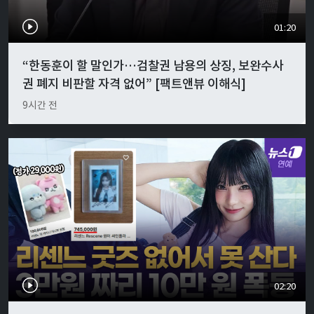
01:20
“한동훈이 할 말인가…검찰권 남용의 상징, 보완수사
권 폐지 비판할 자격 없어” [팩트앤뷰 이해식]
9시간 전
02:20