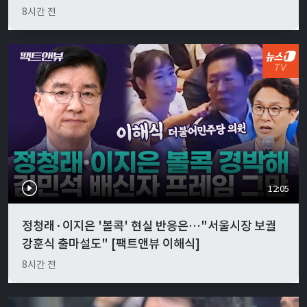
8시간 전
12:05
정청래·이지은 '볼콕' 현실 반응은…"서울시장 보궐
강훈식 출마설도" [팩트앤뷰 이해식]
8시간 전