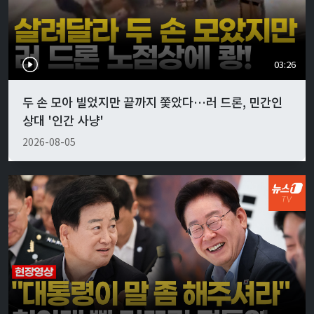
03:26
두 손 모아 빌었지만 끝까지 쫓았다…러 드론, 민간인
상대 '인간 사냥'
2026-08-05