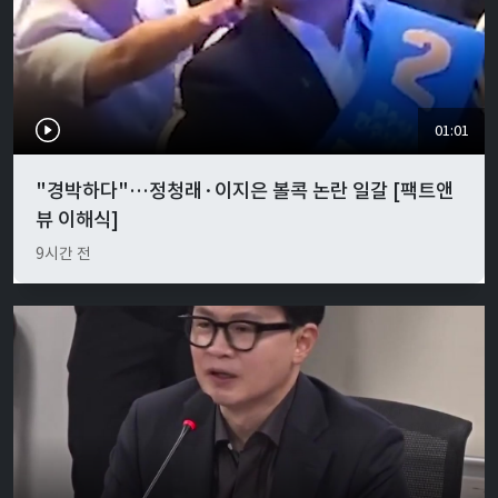
01:01
"경박하다"…정청래·이지은 볼콕 논란 일갈 [팩트앤
뷰 이해식]
9시간 전