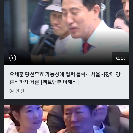
01:10
오세훈 당선무효 가능성에 벌써 들썩…서울시장에 강
훈식까지 거론 [팩트앤뷰 이해식]
8시간 전