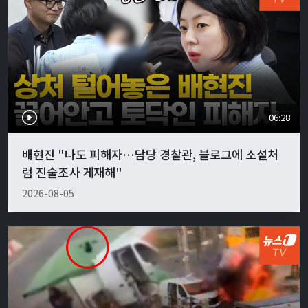
06:28
배현진 "나도 피해자…담당 경찰관, 블로그에 소설처
럼 진술조사 게재해"
2026-08-05