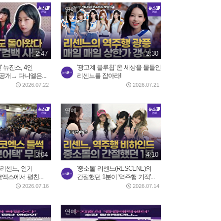
연예
2:47
2:30
' 뉴진스, 4인
'광고계 블루칩' 온 세상을 물들인
공개→ 다니엘은...
리센느를 잡아라!
2026.07.22
2026.07.21
연예
3:04
4:10
 리센느, 인기
'중소돌' 리센느(RESCENE)의
코엑스에서 펼친...
간절했던 1분이 '역주행 기적'...
2026.07.16
2026.07.14
연예