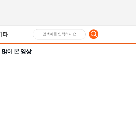
기타
검
많이 본 영상
색
어
입
력