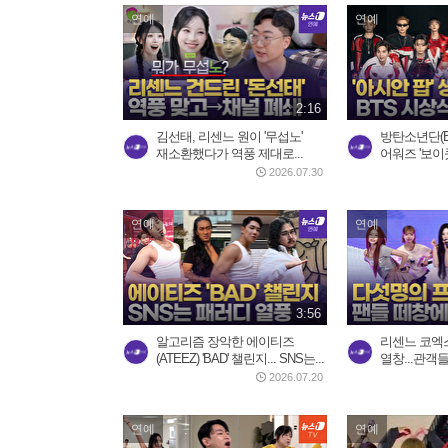
연예
연예
2:16
김선태, 리센느 원이 '무섭노'
방탄소년단(B
재소환했다가 역풍 제대로...
어워즈 '보이
2026.07.30
연예
연예
3:56
알고리즘 장악한 에이티즈
리센느 코엑스
(ATEEZ) 'BAD' 챌린지... SNS는...
열창...관객들 
2026.07.20
연예
연예