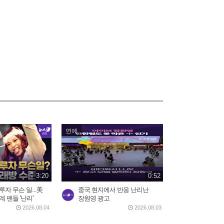
연예
3:20
0:52
자 무슨 일...美
중국 현지에서 반응 난리난
 팬들 '난리'
장원영 광고
2026.08.04
2026.08.03