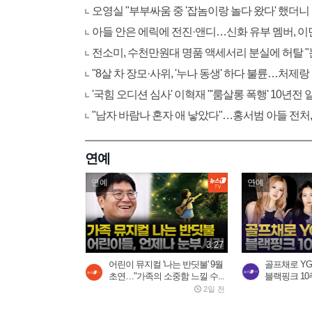
오영실 "부부싸움 중 '잡놈이랑 놀다 왔다' 했더니
아들 안은 에릭에 전진·앤디…신화 유부 멤버, 이
전소미, 수천만원대 명품 액세서리 분실에 허탈 
"8살 차 장모·사위, '누나 동생' 하다 불륜…처제랑
'국힘 오디션 심사' 이혁재 "'룸살롱 폭행' 10년전
"남자 바람나 혼자 애 낳았다"…홍서범 아들 전처,
연예
연예
연예
3:27
어린이 뮤지컬 '나는 반딧불' 9월
골프채로 YG 
초연…"가족의 소중함 느낄 수...
블랙핑크 10주
2일 전