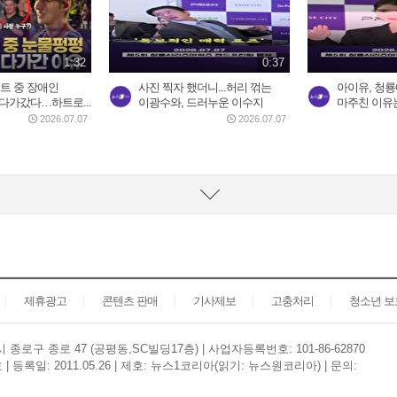
1:32
0:37
서트 중 장애인
사진 찍자 했더니...허리 꺾는
아이유, 청룡
다가갔다…하트로...
이광수와, 드러누운 이수지
마주친 이유
2026.07.07
2026.07.07
제휴광고
콘텐츠 판매
기사제보
고충처리
청소년 
종로구 종로 47 (공평동,SC빌딩17층) | 사업자등록번호: 101-86-62870
등록일: 2011.05.26 | 제호: 뉴스1코리아(읽기: 뉴스원코리아) | 문의: