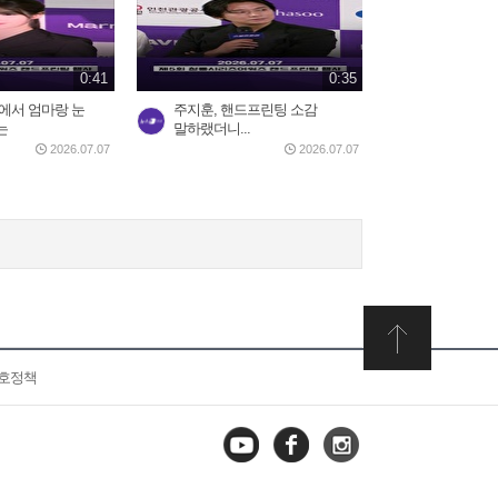
0:41
0:35
에서 엄마랑 눈
주지훈, 핸드프린팅 소감
는
말하랬더니...
2026.07.07
2026.07.07
보호정책
유튜브
페이스
인스타
북
그램