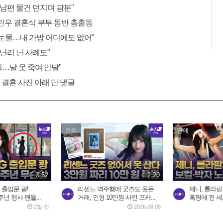
 남편 물건 던지며 광분"
민우 결혼식 부부 동반 총출동
"눈물…내 가방 어디에도 없어"
 난리 난 사례도"
 일…날 못 죽여 안달"
 결혼 사진 아래 단 댓글
연예
연예
3:52
2:20
출입문 쾅!...
리센느 역주행에 굿즈도 웃돈
제니, 롤라팔루
년 행사 팬들...
거래, 인형 10만원·사인 포카...
혹평에 전 세계
2일 전
2026.08.05