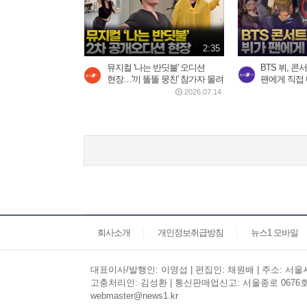
2:35
뮤지컬 '나는 반딧불' 오디션
BTS 뷔, 콘
현장…'끼 똘똘 뭉친' 참가자 몰려
팬에게 직접 
2026.07.14
회사소개
개인정보취급방침
뉴스1 모바일
대표이사/발행인: 이영섭 | 편집인: 채원배 | 주소: 서울시 
고충처리인: 김성환 | 통신판매업신고: 서울종로 0676호 | 
webmaster@news1.kr