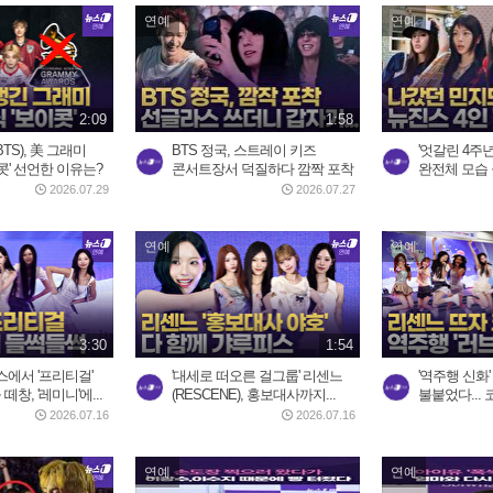
연예
연예
2:09
1:58
TS), 美 그래미
BTS 정국, 스트레이 키즈
'엇갈린 4주년
콧' 선언한 이유는?
콘서트장서 덕질하다 깜짝 포착
완전체 모습 
2026.07.29
2026.07.27
연예
연예
3:30
1:54
에서 '프리티걸'
'대세로 떠오른 걸그룹' 리센느
'역주행 신화'
떼창, '레미니'에...
(RESCENE), 홍보대사까지...
불붙었다... 
2026.07.16
2026.07.16
연예
연예