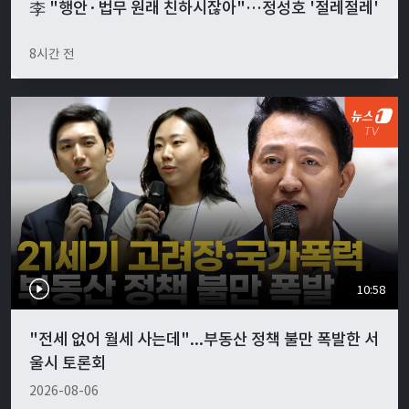
李 "행안·법무 원래 친하시잖아"…정성호 '절레절레'
8시간 전
10:58
"전세 없어 월세 사는데"...부동산 정책 불만 폭발한 서
울시 토론회
2026-08-06