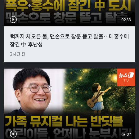
02:33
턱까지 차오른 물, 맨손으로 창문 뜯고 탈출…대홍수에
잠긴 中 후난성
2시간 전
03:27