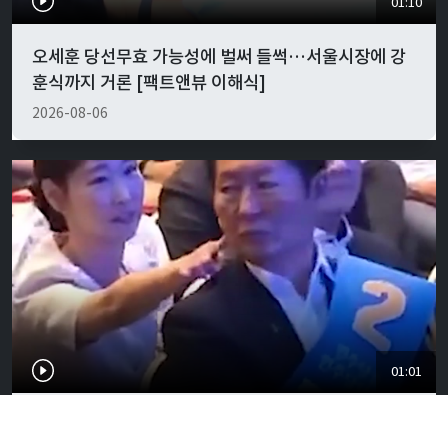
01:10
오세훈 당선무효 가능성에 벌써 들썩…서울시장에 강
훈식까지 거론 [팩트앤뷰 이해식]
2026-08-06
01:01
"경박하다"…정청래·이지은 볼콕 논란 일갈 [팩트앤