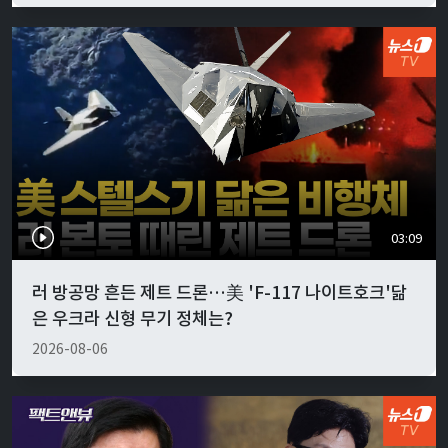
03:09
러 방공망 흔든 제트 드론…美 'F-117 나이트호크'닮
은 우크라 신형 무기 정체는?
2026-08-06