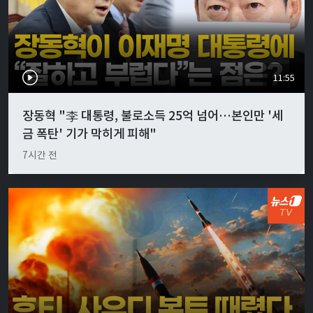
11:55
장동혁 "李 대통령, 불로소득 25억 넘어…본인만 '세
금 폭탄' 기가 막히게 피해"
7시간 전