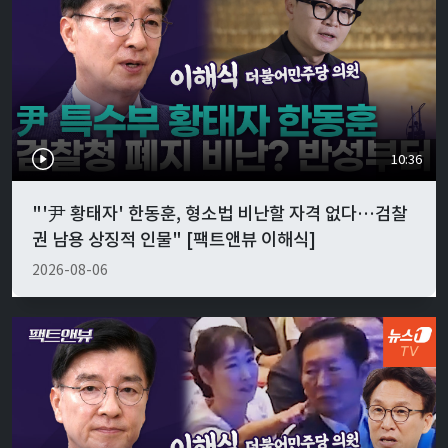
10:36
"'尹 황태자' 한동훈, 형소법 비난할 자격 없다…검찰
권 남용 상징적 인물" [팩트앤뷰 이해식]
2026-08-06