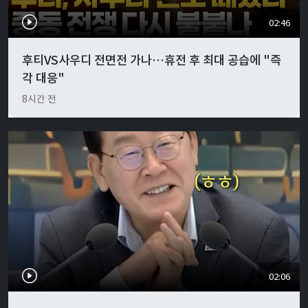
02:46
후티VS사우디 전면전 가나…휴전 후 최대 공습에 "즉
각 대응"
8시간 전
02:06