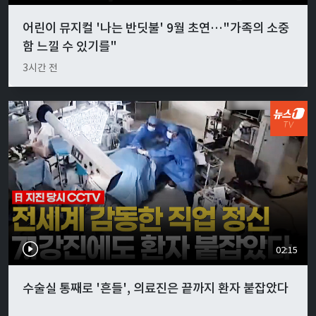
어린이 뮤지컬 '나는 반딧불' 9월 초연…"가족의 소중
함 느낄 수 있기를"
3시간 전
02:15
수술실 통째로 '흔들', 의료진은 끝까지 환자 붙잡았다