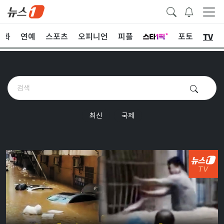
TV
문화
연예
스포츠
오피니언
피플
포토
최신
국제