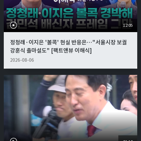
12:05
정청래·이지은 '볼콕' 현실 반응은…"서울시장 보궐
강훈식 출마설도" [팩트앤뷰 이해식]
2026-08-06