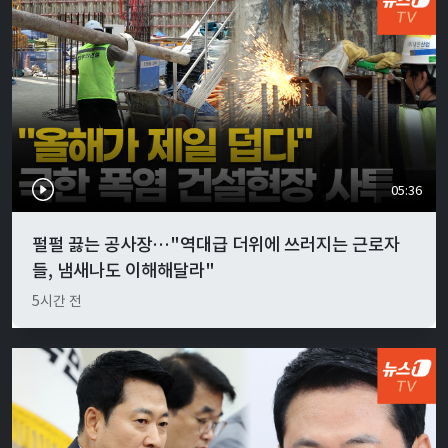
05:36
펄펄 끓는 공사장…"역대급 더위에 쓰러지는 근로자
들, 냄새나도 이해해달라"
5시간 전