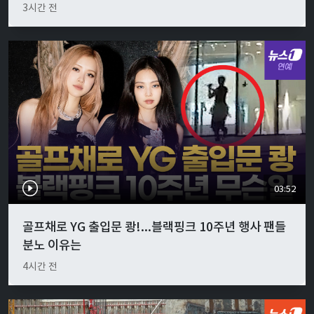
3시간 전
03:52
골프채로 YG 출입문 쾅!...블랙핑크 10주년 행사 팬들
분노 이유는
4시간 전